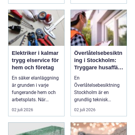
torrfoder,...
Göteborg ...
Elektriker i kalmar
Överlåtelsebesiktn
trygg elservice för
ing i Stockholm:
hem och företag
Tryggare husaffär
med rätt kunskap
En säker elanläggning
En
är grunden i varje
Överlåtelsebesiktning
fungerande hem och
Stockholm är en
arbetsplats. När
grundlig teknisk
strömmen krånglar, en
genomgång av ett
02 juli 2026
02 juli 2026
k...
hus...