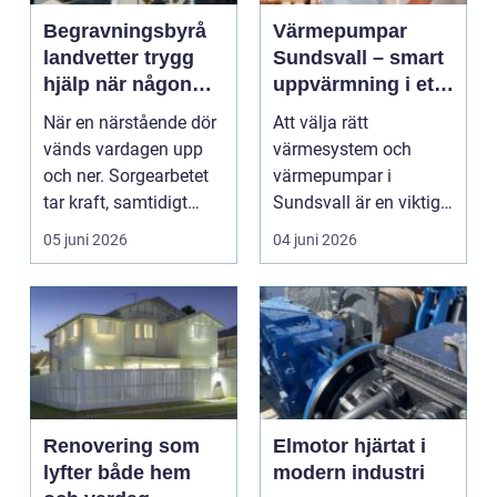
Begravningsbyrå
Värmepumpar
landvetter trygg
Sundsvall – smart
hjälp när någon
uppvärmning i ett
gått bort
kallt klimat
När en närstående dör
Att välja rätt
vänds vardagen upp
värmesystem och
och ner. Sorgearbetet
värmepumpar i
tar kraft, samtidigt
Sundsvall är en viktig
som många prakti...
investe...
05 juni 2026
04 juni 2026
Renovering som
Elmotor hjärtat i
lyfter både hem
modern industri