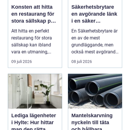
Konsten att hitta
Säkerhetsbrytare
en restaurang för
en avgörande länk
stora sällskap på
i en säker
Östermalm i
elanläggning
Att hitta en perfekt
En Säkerhetsbrytare är
Stockholm
restaurang för stora
en av de mest
sällskap kan ibland
grundläggande, men
vara en utmaning,
också mest avgörande,
särsk...
komponenterna i en
09 juli 2026
08 juli 2026
ela...
Lediga lägenheter
Mantelskarvning
i Hylte: Hur hittar
nyckeln till täta
man den rätta
och hållbara