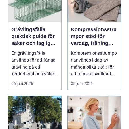
Grävlingsfälla
Kompressionsstru
praktisk guide för
mpor stöd för
säker och laglig
vardag, träning
fångst
och återhämtning
En grävlingsfälla
Kompressionsstrumpo
används för att fånga
r används i dag av
grävling på ett
många olika skäl: för
kontrollerat och säkert
att minska svullnad,
sätt, ofta i samband...
förebygga blodpropp...
06 juni 2026
05 juni 2026