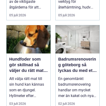
av de viktigaste
verktyg för
åtgärderna för att
återhämtning, hudv...
skydda en fastighe...
05 juli 2026
05 juli 2026
Hundfoder som
Badrumsrenoverin
gör skillnad så
g göteborg så
väljer du rätt mat
lyckas du med ett
till din hund
hållbart och
Att välja rätt mat till
En genomtänkt
stilrent badrum
sin hund kan kännas
badrumsrenovering
som en djungel.
handlar om mycket
Hyllmeter efter
mer än kakel och nya
hyllmeter med
kranar. För många i
03 juli 2026
02 juli 2026