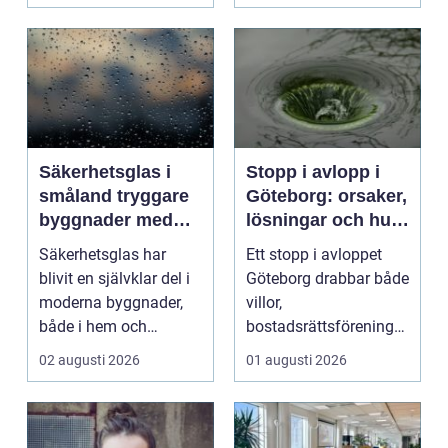
kv...
Säkerhetsglas i
Stopp i avlopp i
småland tryggare
Göteborg: orsaker,
byggnader med
lösningar och hur
smarta
problem kan
Säkerhetsglas har
Ett stopp i avloppet
glaslösningar
undvikas
blivit en självklar del i
Göteborg drabbar både
moderna byggnader,
villor,
både i hem och
bostadsrättsföreningar
offentliga miljöer. I ...
och h...
02 augusti 2026
01 augusti 2026