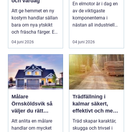
och vardag
En elmotor är i dag en
Att ge hemmet en ny
av de viktigaste
kostym handlar sällan
komponenterna i
bara om nya ytskikt
nästan all industriell
och fräscha färger. En
produktion. Den drive...
genomtänkt reno...
04 juni 2026
04 juni 2026
Målare
Trädfällning i
Örnsköldsvik så
kalmar säkert,
väljer du rätt
effektivt och med
hantverkare för
omtanke om
Att anlita en målare
Träd skapar karaktär,
hem och företag
miljön
handlar om mycket
skugga och trivsel i