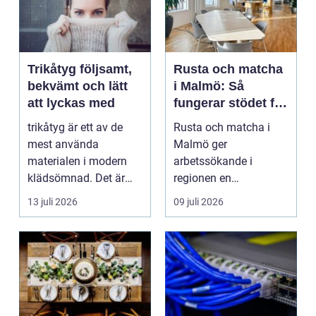
Trikåtyg följsamt,
Rusta och matcha
bekvämt och lätt
i Malmö: Så
att lyckas med
fungerar stödet för
dig som söker
trikåtyg är ett av de
Rusta och matcha i
jobb
mest använda
Malmö ger
materialen i modern
arbetssökande i
klädsömnad. Det är
regionen en
mjukt, elastiskt och
strukturerad och
13 juli 2026
09 juli 2026
formb...
personlig vä...