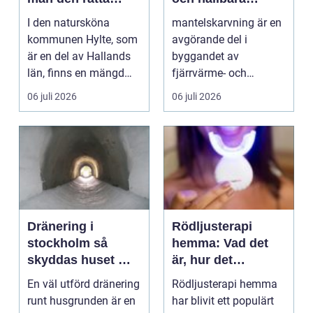
bostaden?
kulvertrör
I den natursköna
mantelskarvning är en
kommunen Hylte, som
avgörande del i
är en del av Hallands
byggandet av
län, finns en mängd
fjärrvärme- och
m...
fjärrkylesystem. När
06 juli 2026
06 juli 2026
rör dras lån...
Dränering i
Rödljusterapi
stockholm så
hemma: Vad det
skyddas huset mot
är, hur det
fukt och framtida
fungerar och vem
En väl utförd dränering
Rödljusterapi hemma
skador
som kan ha nytta
runt husgrunden är en
har blivit ett populärt
av det