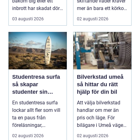
bakom dig eller ett
skiftande väder kräver
inbrott har skadat dörr
mer än bara ett körkort
och karm,...
och en pålitlig bil. ...
03 augusti 2026
02 augusti 2026
Studentresa surfa
Bilverkstad umeå
så skapar
så hittar du rätt
studenter sin
hjälp för din bil
ultimata paus från
En studentresa surfa
Att välja bilverkstad
plugget
lockar allt fler som vill
handlar om mer än
ta en paus från
pris och läge. För
föreläsningar,
bilägare i Umeå väger
tentaplugg och sena
trygghet, tillgängl...
02 augusti 2026
02 augusti 2026