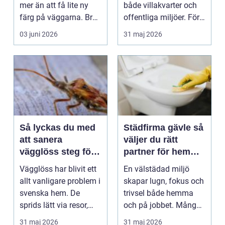
mer än att få lite ny
både villakvarter och
färg på väggarna. Bra
offentliga miljöer. Förr
måleri höjer värd...
eller sena...
03 juni 2026
31 maj 2026
Så lyckas du med
Städfirma gävle så
att sanera
väljer du rätt
vägglöss steg för
partner för hem
steg
och företag
Vägglöss har blivit ett
En välstädad miljö
allt vanligare problem i
skapar lugn, fokus och
svenska hem. De
trivsel både hemma
sprids lätt via resor,
och på jobbet. Många i
begagnade mö...
Gävle märker at...
31 maj 2026
31 maj 2026