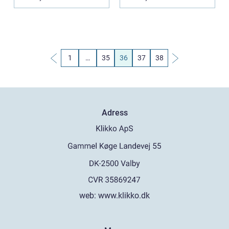
1
…
35
36
37
38
Adress
web:
www.klikko.dk