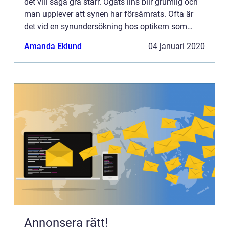
det vill säga grå starr. Ögats lins blir grumlig och
man upplever att synen har försämrats. Ofta är
det vid en synundersökning hos optikern som
man up...
Amanda Eklund
04 januari 2020
Annonsera rätt!