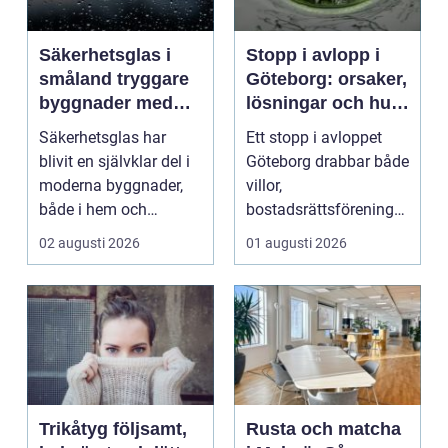
Säkerhetsglas i
Stopp i avlopp i
småland tryggare
Göteborg: orsaker,
byggnader med
lösningar och hur
smarta
problem kan
Säkerhetsglas har
Ett stopp i avloppet
glaslösningar
undvikas
blivit en självklar del i
Göteborg drabbar både
moderna byggnader,
villor,
både i hem och
bostadsrättsföreningar
offentliga miljöer. I ...
och h...
02 augusti 2026
01 augusti 2026
Trikåtyg följsamt,
Rusta och matcha