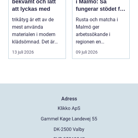
bekvämt och lätt
i Malmö: Så
att lyckas med
fungerar stödet för
dig som söker
trikåtyg är ett av de
Rusta och matcha i
jobb
mest använda
Malmö ger
materialen i modern
arbetssökande i
klädsömnad. Det är
regionen en
mjukt, elastiskt och
strukturerad och
13 juli 2026
09 juli 2026
formb...
personlig vä...
Adress