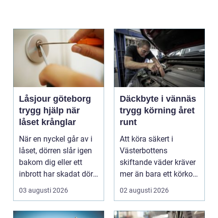
Låsjour göteborg
Däckbyte i vännäs
trygg hjälp när
trygg körning året
låset krånglar
runt
När en nyckel går av i
Att köra säkert i
låset, dörren slår igen
Västerbottens
bakom dig eller ett
skiftande väder kräver
inbrott har skadat dörr
mer än bara ett körkort
och karm,...
och en pålitlig bil. ...
03 augusti 2026
02 augusti 2026