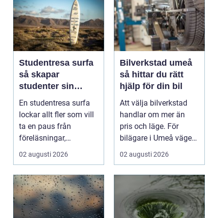
Studentresa surfa
Bilverkstad umeå
så skapar
så hittar du rätt
studenter sin
hjälp för din bil
ultimata paus från
En studentresa surfa
Att välja bilverkstad
plugget
lockar allt fler som vill
handlar om mer än
ta en paus från
pris och läge. För
föreläsningar,
bilägare i Umeå väger
tentaplugg och sena
trygghet, tillgängl...
02 augusti 2026
02 augusti 2026
kv...