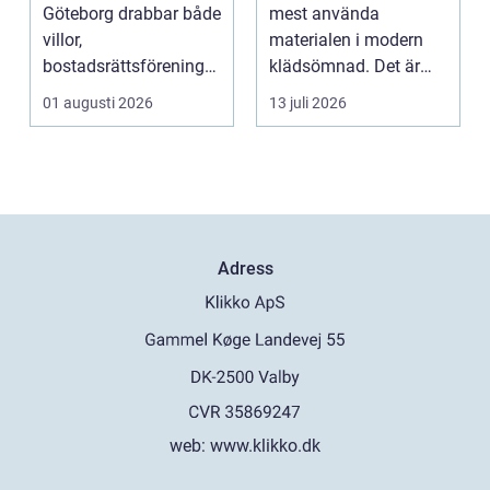
undvikas
Göteborg drabbar både
mest använda
villor,
materialen i modern
bostadsrättsföreningar
klädsömnad. Det är
och h...
mjukt, elastiskt och
01 augusti 2026
13 juli 2026
formb...
Adress
web:
www.klikko.dk