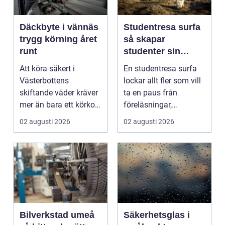
Däckbyte i vännäs
Studentresa surfa
trygg körning året
så skapar
runt
studenter sin
ultimata paus från
Att köra säkert i
En studentresa surfa
plugget
Västerbottens
lockar allt fler som vill
skiftande väder kräver
ta en paus från
mer än bara ett körkort
föreläsningar,
och en pålitlig bil. ...
tentaplugg och sena
02 augusti 2026
02 augusti 2026
kv...
Bilverkstad umeå
Säkerhetsglas i