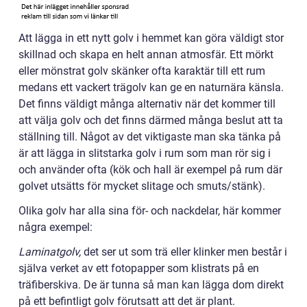
Att lägga in ett nytt golv i hemmet kan göra väldigt stor
skillnad och skapa en helt annan atmosfär. Ett mörkt
eller mönstrat golv skänker ofta karaktär till ett rum
medans ett vackert trägolv kan ge en naturnära känsla.
Det finns väldigt många alternativ när det kommer till
att välja golv och det finns därmed många beslut att ta
ställning till. Något av det viktigaste man ska tänka på
är att lägga in slitstarka golv i rum som man rör sig i
och använder ofta (kök och hall är exempel på rum där
golvet utsätts för mycket slitage och smuts/stänk).
Olika golv har alla sina för- och nackdelar, här kommer
några exempel:
Laminatgolv,
det ser ut som trä eller klinker men består i
själva verket av ett fotopapper som klistrats på en
träfiberskiva. De är tunna så man kan lägga dom direkt
på ett befintligt golv förutsatt att det är plant.