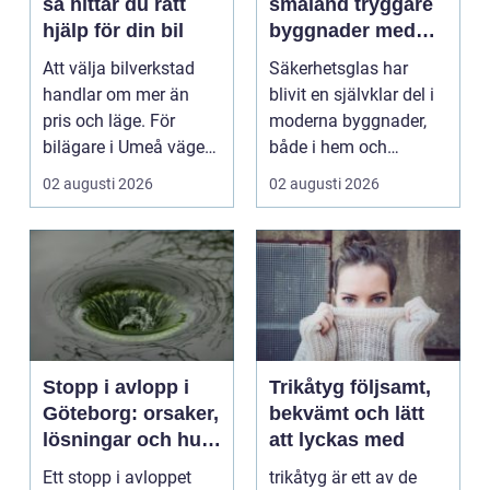
så hittar du rätt
småland tryggare
hjälp för din bil
byggnader med
smarta
Att välja bilverkstad
Säkerhetsglas har
glaslösningar
handlar om mer än
blivit en självklar del i
pris och läge. För
moderna byggnader,
bilägare i Umeå väger
både i hem och
trygghet, tillgängl...
offentliga miljöer. I ...
02 augusti 2026
02 augusti 2026
Stopp i avlopp i
Trikåtyg följsamt,
Göteborg: orsaker,
bekvämt och lätt
lösningar och hur
att lyckas med
problem kan
Ett stopp i avloppet
trikåtyg är ett av de