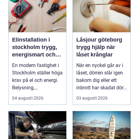
Elinstallation i
Låsjour göteborg
stockholm trygg,
trygg hjälp när
energismart och
låset krånglar
framtidssäker el i
En modern fastighet i
När en nyckel går av i
fastigheten
Stockholm ställer höga
låset, dörren slår igen
krav på el och energi.
bakom dig eller ett
Belysning,
inbrott har skadat dörr
värmepumpar,
och karm,...
04 augusti 2026
03 augusti 2026
kylanläg...