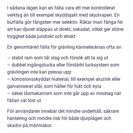
I sådana lägen kan en fälla vara ett mer kontrollerat
verktyg än till exempel skyddsjakt med skjutvapen. En
burfälla gör fångsten mer selektiv. Råkar man fånga fel
art kan djuret släppas ut direkt, oskadat, vilket ger större
trygghet både juridiskt och etiskt.
En genomtänkt fälla för grävling kännetecknas ofta av:
– stabil ram som tål slag och försök att ta sig ut
– dubbel ingångslucka eller förstärkt lucksystem som
grävlingen inte kan pressa upp
– korrosionsskyddat material, till exempel aluzink eller
galvaniserat stål, som håller för fukt och kyla
– säker låsmekanism som inte går upp av misstag när
fällan väl löst ut
För användaren innebär det mindre underhåll, säkrare
hantering och mindre risk för både djurplågeri och
skador på människor.