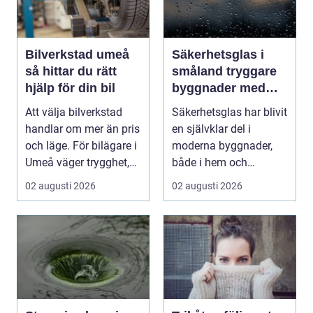
Bilverkstad umeå
Säkerhetsglas i
så hittar du rätt
småland tryggare
hjälp för din bil
byggnader med
smarta
Att välja bilverkstad
Säkerhetsglas har blivit
glaslösningar
handlar om mer än pris
en självklar del i
och läge. För bilägare i
moderna byggnader,
Umeå väger trygghet,
både i hem och
tillgängl...
offentliga miljöer. I ...
02 augusti 2026
02 augusti 2026