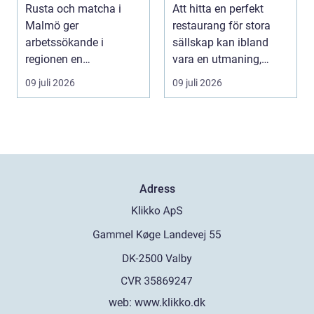
dig som söker jobb
Östermalm i
Rusta och matcha i
Att hitta en perfekt
Stockholm
Malmö ger
restaurang för stora
arbetssökande i
sällskap kan ibland
regionen en
vara en utmaning,
strukturerad och
särsk...
09 juli 2026
09 juli 2026
personlig vä...
Adress
web:
www.klikko.dk