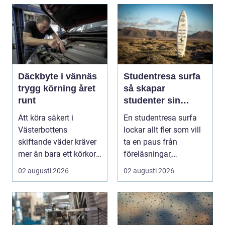
Däckbyte i vännäs
Studentresa surfa
trygg körning året
så skapar
runt
studenter sin
ultimata paus från
Att köra säkert i
En studentresa surfa
plugget
Västerbottens
lockar allt fler som vill
skiftande väder kräver
ta en paus från
mer än bara ett körkort
föreläsningar,
och en pålitlig bil. ...
tentaplugg och sena
02 augusti 2026
02 augusti 2026
kv...