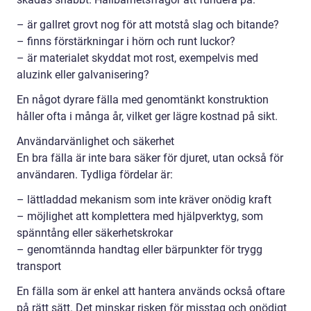
– är gallret grovt nog för att motstå slag och bitande?
– finns förstärkningar i hörn och runt luckor?
– är materialet skyddat mot rost, exempelvis med
aluzink eller galvanisering?
En något dyrare fälla med genomtänkt konstruktion
håller ofta i många år, vilket ger lägre kostnad på sikt.
Användarvänlighet och säkerhet
En bra fälla är inte bara säker för djuret, utan också för
användaren. Tydliga fördelar är:
– lättladdad mekanism som inte kräver onödig kraft
– möjlighet att komplettera med hjälpverktyg, som
spänntång eller säkerhetskrokar
– genomtännda handtag eller bärpunkter för trygg
transport
En fälla som är enkel att hantera används också oftare
på rätt sätt. Det minskar risken för misstag och onödigt