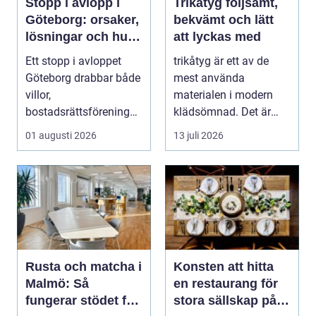
Stopp i avlopp i
Trikåtyg följsamt,
Göteborg: orsaker,
bekvämt och lätt
lösningar och hur
att lyckas med
problem kan
Ett stopp i avloppet
trikåtyg är ett av de
undvikas
Göteborg drabbar både
mest använda
villor,
materialen i modern
bostadsrättsföreningar
klädsömnad. Det är
och h...
mjukt, elastiskt och
01 augusti 2026
13 juli 2026
formb...
Rusta och matcha i
Konsten att hitta
Malmö: Så
en restaurang för
fungerar stödet för
stora sällskap på