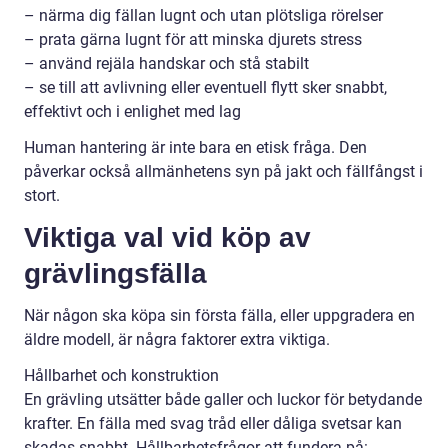
– närma dig fällan lugnt och utan plötsliga rörelser
– prata gärna lugnt för att minska djurets stress
– använd rejäla handskar och stå stabilt
– se till att avlivning eller eventuell flytt sker snabbt,
effektivt och i enlighet med lag
Human hantering är inte bara en etisk fråga. Den
påverkar också allmänhetens syn på jakt och fällfångst i
stort.
Viktiga val vid köp av
grävlingsfälla
När någon ska köpa sin första fälla, eller uppgradera en
äldre modell, är några faktorer extra viktiga.
Hållbarhet och konstruktion
En grävling utsätter både galler och luckor för betydande
krafter. En fälla med svag tråd eller dåliga svetsar kan
skadas snabbt. Hållbarhetsfrågor att fundera på: