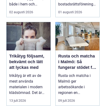
både i hem och
bostadsrättsföreningar
offentliga miljöer. I ...
och h...
02 augusti 2026
01 augusti 2026
Trikåtyg följsamt,
Rusta och matcha
bekvämt och lätt
i Malmö: Så
att lyckas med
fungerar stödet för
dig som söker
trikåtyg är ett av de
Rusta och matcha i
jobb
mest använda
Malmö ger
materialen i modern
arbetssökande i
klädsömnad. Det är
regionen en
mjukt, elastiskt och
strukturerad och
13 juli 2026
09 juli 2026
formb...
personlig vä...