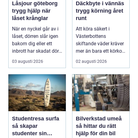
Låsjour göteborg
Däckbyte i vännäs
trygg hjälp när
trygg körning året
låset krånglar
runt
När en nyckel går av i
Att köra säkert i
låset, dörren slår igen
Västerbottens
bakom dig eller ett
skiftande väder kräver
inbrott har skadat dörr
mer än bara ett körkort
och karm,...
och en pålitlig bil. ...
03 augusti 2026
02 augusti 2026
Studentresa surfa
Bilverkstad umeå
så skapar
så hittar du rätt
studenter sin
hjälp för din bil