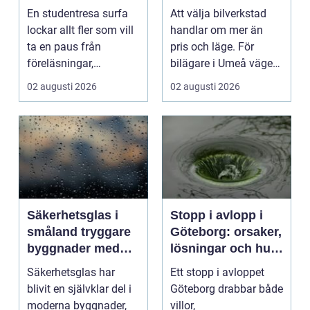
ultimata paus från
En studentresa surfa
Att välja bilverkstad
plugget
lockar allt fler som vill
handlar om mer än
ta en paus från
pris och läge. För
föreläsningar,
bilägare i Umeå väger
tentaplugg och sena
trygghet, tillgängl...
02 augusti 2026
02 augusti 2026
kv...
Säkerhetsglas i
Stopp i avlopp i
småland tryggare
Göteborg: orsaker,
byggnader med
lösningar och hur
smarta
problem kan
Säkerhetsglas har
Ett stopp i avloppet
glaslösningar
undvikas
blivit en självklar del i
Göteborg drabbar både
moderna byggnader,
villor,