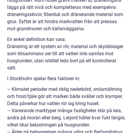
husgrunden. Runt huset grävs marken ur, dräneringsrör
läggs på rätt nivå och kompletteras med exempelvis
dräneringsskivor, fiberduk och dränerande material som
grus. Syftet är att hindra markvatten från att pressas
mot grundmuren och källarväggarna.
En enkel definition kan vara:
Dränering är ett system av rör, material och skyddslager
som tillsammans ser till att vatten inte samlas mot
husgrunden, utan istället leds bort på ett kontrollerat
sätt.
I Stockholm spelar flera faktorer in:
– Klimatet perioder med riklig nederbörd, snösmältning
och frost/tjäle gör att marken både sväller och krymper.
Detta påverkar hur vatten rör sig kring huset.
– Varierande marktyper många fastigheter står på lera,
andra på morän eller berg. Lerjord håller kvar fukt längre,
vilket ökar belastningen på husgrunden.
– Ålder på bebyggelsen många villor och flerfamiljshus