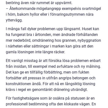
beröring även när rummet är uppvärmt.
– Återkommande mögelangrepp exempelvis svartmögel
i hörn, bakom hyllor eller i förvaringsutrymmen nära
yttervägg.
I många fall dyker problemen upp långsamt. Huset kan
ha fungerat bra i årtionden, men ändrade förhållanden
mer nederbörd, omdränering hos grannen, nybyggnation
i närheten eller sättningar i marken kan göra att den
gamla lösningen inte längre räcker.
Ett vanligt misstag är att försöka lösa problemen enbart
från insidan, till exempel med avfuktare och ny målning.
Det kan ge en tillfällig förbättring, men om fukten
fortsätter att pressas in utifrån angrips betongen och
konstruktionen ändå. För att nå en långsiktig lösning
krävs i regel en genomtänkt dränering utvändigt.
För fastighetsägare som är osäkra på statusen är en
professionell bedömning ofta den klokaste vägen. En