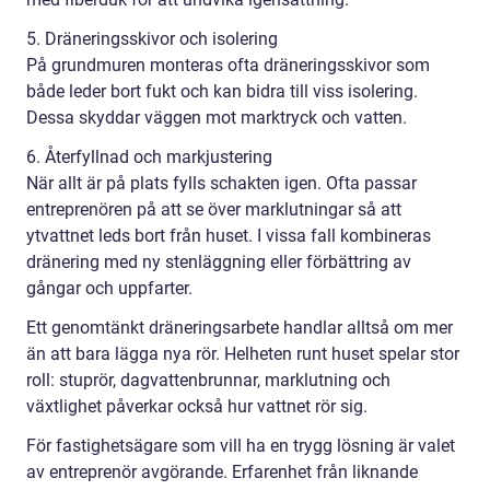
5. Dräneringsskivor och isolering
På grundmuren monteras ofta dräneringsskivor som
både leder bort fukt och kan bidra till viss isolering.
Dessa skyddar väggen mot marktryck och vatten.
6. Återfyllnad och markjustering
När allt är på plats fylls schakten igen. Ofta passar
entreprenören på att se över marklutningar så att
ytvattnet leds bort från huset. I vissa fall kombineras
dränering med ny stenläggning eller förbättring av
gångar och uppfarter.
Ett genomtänkt dräneringsarbete handlar alltså om mer
än att bara lägga nya rör. Helheten runt huset spelar stor
roll: stuprör, dagvattenbrunnar, marklutning och
växtlighet påverkar också hur vattnet rör sig.
För fastighetsägare som vill ha en trygg lösning är valet
av entreprenör avgörande. Erfarenhet från liknande