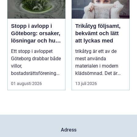
Stopp i avlopp i
Trikåtyg följsamt,
Göteborg: orsaker,
bekvämt och lätt
lösningar och hur
att lyckas med
problem kan
Ett stopp i avloppet
trikåtyg är ett av de
undvikas
Göteborg drabbar både
mest använda
villor,
materialen i modern
bostadsrättsföreningar
klädsömnad. Det är
och h...
mjukt, elastiskt och
01 augusti 2026
13 juli 2026
formb...
Adress