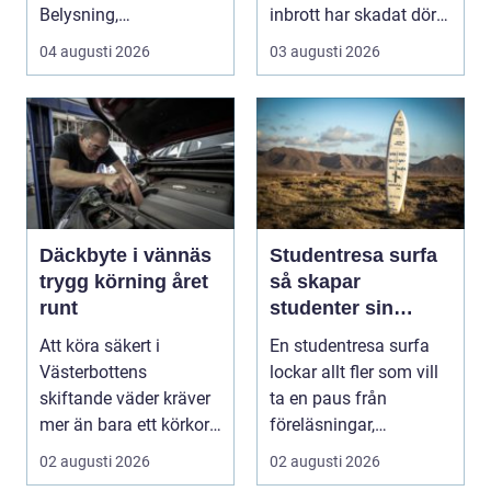
Belysning,
inbrott har skadat dörr
värmepumpar,
och karm,...
04 augusti 2026
03 augusti 2026
kylanläg...
Däckbyte i vännäs
Studentresa surfa
trygg körning året
så skapar
runt
studenter sin
ultimata paus från
Att köra säkert i
En studentresa surfa
plugget
Västerbottens
lockar allt fler som vill
skiftande väder kräver
ta en paus från
mer än bara ett körkort
föreläsningar,
och en pålitlig bil. ...
tentaplugg och sena
02 augusti 2026
02 augusti 2026
kv...