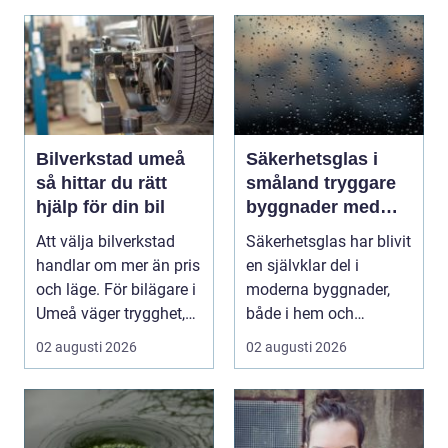
Bilverkstad umeå
Säkerhetsglas i
så hittar du rätt
småland tryggare
hjälp för din bil
byggnader med
smarta
Att välja bilverkstad
Säkerhetsglas har blivit
glaslösningar
handlar om mer än pris
en självklar del i
och läge. För bilägare i
moderna byggnader,
Umeå väger trygghet,
både i hem och
tillgängl...
offentliga miljöer. I ...
02 augusti 2026
02 augusti 2026