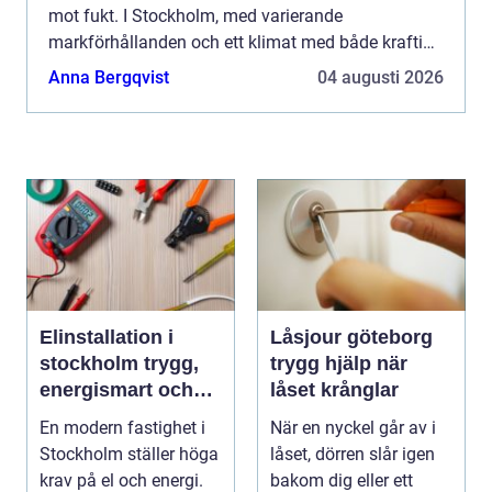
mot fukt. I Stockholm, med varierande
markförhållanden och ett klimat med både kraftiga
regn och tjäle, ställs extra höga krav på planering
Anna Bergqvist
04 augusti 2026
och utfö...
Elinstallation i
Låsjour göteborg
stockholm trygg,
trygg hjälp när
energismart och
låset krånglar
framtidssäker el i
En modern fastighet i
När en nyckel går av i
fastigheten
Stockholm ställer höga
låset, dörren slår igen
krav på el och energi.
bakom dig eller ett