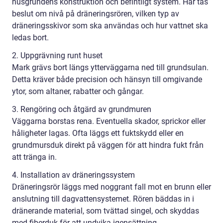
husgrundens konstruktion och befintligt system. Här tas
beslut om nivå på dräneringsrören, vilken typ av
dräneringsskivor som ska användas och hur vattnet ska
ledas bort.
2. Uppgrävning runt huset
Mark grävs bort längs ytterväggarna ned till grundsulan.
Detta kräver både precision och hänsyn till omgivande
ytor, som altaner, rabatter och gångar.
3. Rengöring och åtgärd av grundmuren
Väggarna borstas rena. Eventuella skador, sprickor eller
håligheter lagas. Ofta läggs ett fuktskydd eller en
grundmursduk direkt på väggen för att hindra fukt från
att tränga in.
4. Installation av dräneringssystem
Dräneringsrör läggs med noggrant fall mot en brunn eller
anslutning till dagvattensystemet. Rören bäddas in i
dränerande material, som tvättad singel, och skyddas
med fiberduk för att undvika igensättning.