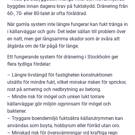
byggdes innan dagens krav på fuktskydd. Dränering från
60-, 70- eller 80-talet är ofta föråldrad.
När gamla system inte längre fungerar kan fukt tränga in
i källarväggar och golv. Det leder sällan till problem över
en natt, men ger långsamma skador som är svåra att
åtgärda om de får pågå för länge.
Ett fungerande system för dränering i Stockholm ger
flera tydliga fördelar:
– Längre livslängd för fastigheten konstruktionen
utsätts för mindre fukt, vilket minskar risken för sprickor,
rost på armering och nedbrytning av betong.
– Mindre risk för mögel och unken lukt torrare
källarväggar gör miljön ogynnsam för mögel och
bakterier.
– Tryggare boendemiljö fuktsäkra källarutrymmen kan
användas som boyta, hobbyrum eller förråd utan oro.
– Minskad risk för översvämningar vid kraftiga regn