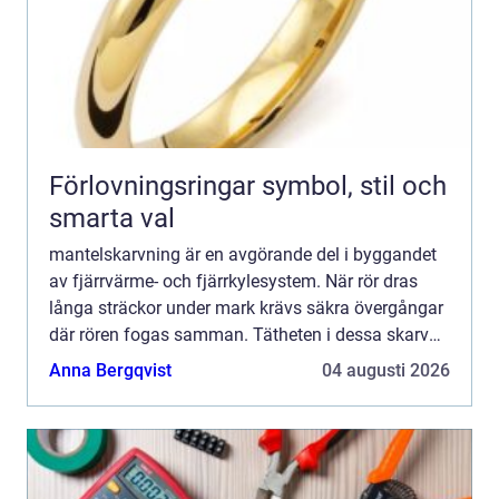
Förlovningsringar symbol, stil och
smarta val
mantelskarvning är en avgörande del i byggandet
av fjärrvärme- och fjärrkylesystem. När rör dras
långa sträckor under mark krävs säkra övergångar
där rören fogas samman. Tätheten i dessa skarvar
påverkar både energiförluster, livslängd och hur
Anna Bergqvist
04 augusti 2026
ofta a...