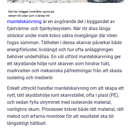
mantelskarvning
är en avgörande del i byggandet av
fjärrvärme- och fjärrkylesystem. När rör dras långa
sträckor under mark krävs säkra övergångar där rören
fogas samman. Tätheten i dessa skarvar påverkar både
energiförluster, livslängd och hur ofta anläggningen
behöver underhållas. En väl utförd mantelskarvning ger
ett skyddande hölje runt skarven som hindrar fukt,
markvatten och mekaniska påfrestningar från att skada
isolering och medierör.
Enkelt uttryckt handlar mantelskarvning om att skapa ett
nytt, tätt skyddshölje runt skarvstället, ofta i plast (PE),
och sedan fylla utrymmet med isolerande material,
vanligtvis skum. Processen kräver både rätt material, rätt
metod och erfarna montörer för att resultatet ska bli
långsiktigt hållbart.