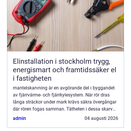
Elinstallation i stockholm trygg,
energismart och framtidssäker el
i fastigheten
mantelskarvning är en avgörande del i byggandet
av fjärrvärme- och fjärrkylesystem. När rör dras
långa sträckor under mark krävs säkra övergångar
där rören fogas samman. Tätheten i dessa skarvar
påverkar både energiförluster, livslängd och hur
admin
04 augusti 2026
ofta a...