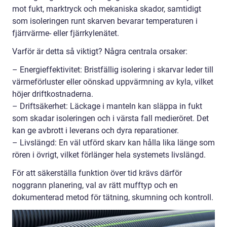
mot fukt, marktryck och mekaniska skador, samtidigt
som isoleringen runt skarven bevarar temperaturen i
fjärrvärme- eller fjärrkylenätet.
Varför är detta så viktigt? Några centrala orsaker:
– Energieffektivitet: Bristfällig isolering i skarvar leder till
värmeförluster eller oönskad uppvärmning av kyla, vilket
höjer driftkostnaderna.
– Driftsäkerhet: Läckage i manteln kan släppa in fukt
som skadar isoleringen och i värsta fall medieröret. Det
kan ge avbrott i leverans och dyra reparationer.
– Livslängd: En väl utförd skarv kan hålla lika länge som
rören i övrigt, vilket förlänger hela systemets livslängd.
För att säkerställa funktion över tid krävs därför
noggrann planering, val av rätt mufftyp och en
dokumenterad metod för tätning, skumning och kontroll.