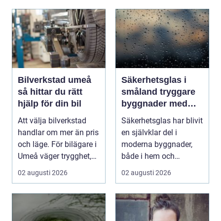
Bilverkstad umeå
Säkerhetsglas i
så hittar du rätt
småland tryggare
hjälp för din bil
byggnader med
smarta
Att välja bilverkstad
Säkerhetsglas har blivit
glaslösningar
handlar om mer än pris
en självklar del i
och läge. För bilägare i
moderna byggnader,
Umeå väger trygghet,
både i hem och
tillgängl...
offentliga miljöer. I ...
02 augusti 2026
02 augusti 2026