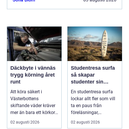
ofta a...
Däckbyte i vännäs
Studentresa surfa
trygg körning året
så skapar
runt
studenter sin
ultimata paus från
Att köra säkert i
En studentresa surfa
plugget
Västerbottens
lockar allt fler som vill
skiftande väder kräver
ta en paus från
mer än bara ett körkort
föreläsningar,
och en pålitlig bil. ...
tentaplugg och sena
02 augusti 2026
02 augusti 2026
kv...