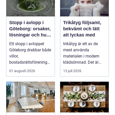
Stopp i avlopp i
Trikåtyg följsamt,
Göteborg: orsaker,
bekvämt och lätt
lösningar och hur
att lyckas med
problem kan
Ett stopp i avloppet
trikåtyg är ett av de
undvikas
Göteborg drabbar både
mest använda
villor,
materialen i modern
bostadsrättsföreningar
klädsömnad. Det är
och h...
mjukt, elastiskt och
01 augusti 2026
13 juli 2026
formb...