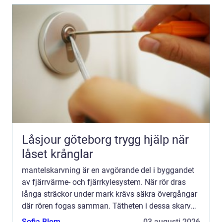
Låsjour göteborg trygg hjälp när
låset krånglar
mantelskarvning är en avgörande del i byggandet
av fjärrvärme- och fjärrkylesystem. När rör dras
långa sträckor under mark krävs säkra övergångar
där rören fogas samman. Tätheten i dessa skarvar
påverkar både energiförluster, livslängd och hur
Sofia Blom
03 augusti 2026