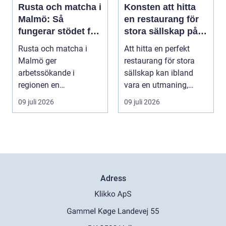
Rusta och matcha i
Konsten att hitta
Malmö: Så
en restaurang för
fungerar stödet för
stora sällskap på
dig som söker jobb
Östermalm i
Rusta och matcha i
Att hitta en perfekt
Stockholm
Malmö ger
restaurang för stora
arbetssökande i
sällskap kan ibland
regionen en
vara en utmaning,
strukturerad och
särsk...
09 juli 2026
09 juli 2026
personlig vä...
Adress