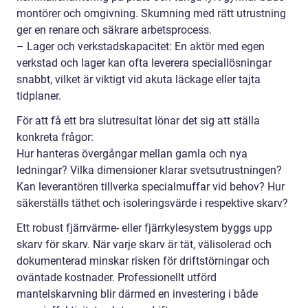
montörer och omgivning. Skumning med rätt utrustning
ger en renare och säkrare arbetsprocess.
– Lager och verkstadskapacitet: En aktör med egen
verkstad och lager kan ofta leverera speciallösningar
snabbt, vilket är viktigt vid akuta läckage eller tajta
tidplaner.
För att få ett bra slutresultat lönar det sig att ställa
konkreta frågor:
Hur hanteras övergångar mellan gamla och nya
ledningar? Vilka dimensioner klarar svetsutrustningen?
Kan leverantören tillverka specialmuffar vid behov? Hur
säkerställs täthet och isoleringsvärde i respektive skarv?
Ett robust fjärrvärme- eller fjärrkylesystem byggs upp
skarv för skarv. När varje skarv är tät, välisolerad och
dokumenterad minskar risken för driftstörningar och
oväntade kostnader. Professionellt utförd
mantelskarvning blir därmed en investering i både