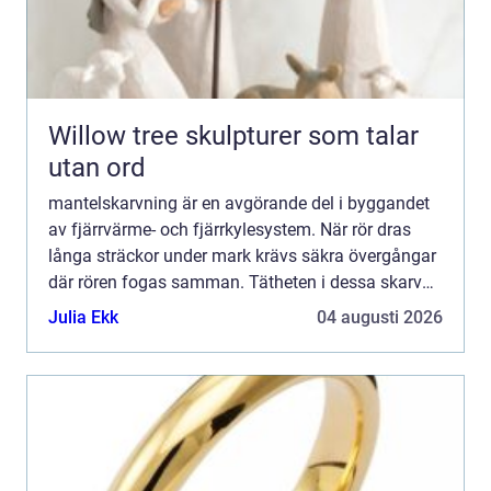
Willow tree skulpturer som talar
utan ord
mantelskarvning är en avgörande del i byggandet
av fjärrvärme- och fjärrkylesystem. När rör dras
långa sträckor under mark krävs säkra övergångar
där rören fogas samman. Tätheten i dessa skarvar
påverkar både energiförluster, livslängd och hur
Julia Ekk
04 augusti 2026
ofta a...