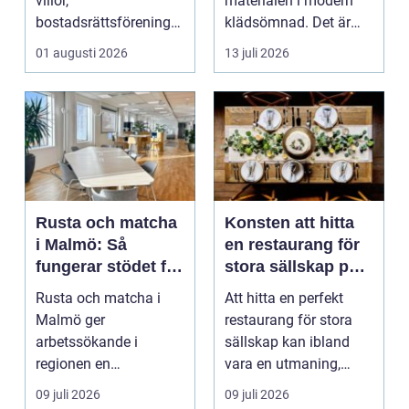
villor,
materialen i modern
bostadsrättsföreningar
klädsömnad. Det är
och h...
mjukt, elastiskt och
01 augusti 2026
13 juli 2026
formb...
Rusta och matcha
Konsten att hitta
i Malmö: Så
en restaurang för
fungerar stödet för
stora sällskap på
dig som söker
Östermalm i
Rusta och matcha i
Att hitta en perfekt
jobb
Stockholm
Malmö ger
restaurang för stora
arbetssökande i
sällskap kan ibland
regionen en
vara en utmaning,
strukturerad och
särsk...
09 juli 2026
09 juli 2026
personlig vä...