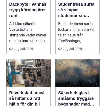
Däckbyte i vännäs
Studentresa surfa
trygg körning året
så skapar
runt
studenter sin
ultimata paus från
Att köra säkert i
En studentresa surfa
plugget
Västerbottens
lockar allt fler som vill
skiftande väder kräver
ta en paus från
mer än bara ett körkort
föreläsningar,
och en pålitlig bil. ...
tentaplugg och sena
02 augusti 2026
02 augusti 2026
kv...
Bilverkstad umeå
Säkerhetsglas i
så hittar du rätt
småland tryggare
hjälp för din bil
byggnader med