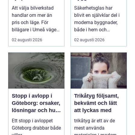
smarta
Att välja bilverkstad
Säkerhetsglas har
glaslösningar
handlar om mer än
blivit en självklar del i
pris och läge. För
moderna byggnader,
bilägare i Umeå väger
både i hem och
trygghet, tillgängl...
offentliga miljöer. I ...
02 augusti 2026
02 augusti 2026
Stopp i avlopp i
Trikåtyg följsamt,
Göteborg: orsaker,
bekvämt och lätt
lösningar och hur
att lyckas med
problem kan
Ett stopp i avloppet
trikåtyg är ett av de
undvikas
Göteborg drabbar både
mest använda