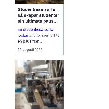
Studentresa surfa
så skapar studenter
sin ultimata paus
från plugget
En studentresa surfa
lockar
allt fler som vill ta
en paus från
föreläsningar, tentaplugg
02 augusti 2026
och sena kvällar i
biblioteket. Surfing ger
både fysisk utmaning
och mental
återhämtning, samtidigt
som ...