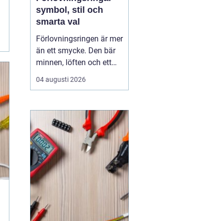
symbol, stil och
smarta val
Förlovningsringen är mer
än ett smycke. Den bär
minnen, löften och ett
vardagsliv tillsammans.
04 augusti 2026
Samtidigt innebär valet
av ring många frågor:
vilket material håller
bäst, hur skiljer sig olika
stilar åt och hur hittar
man rätt storlek utan
stress? Med...