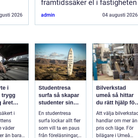
framtidssäker el i fastigheten
gusti 2026
admin
04 augusti 2026
te i
Studentresa
Bilverkstad
g
surfa så skapar
umeå så hittar
 året
studenter sin
du rätt hjälp för
ultimata paus
din bil
säkert i
En studentresa
Att välja bilverksta
från plugget
ttens
surfa lockar allt fler
handlar om mer än
e väder
som vill ta en paus
pris och läge. För
er än bara
från föreläsningar,
bilägare i Umeå