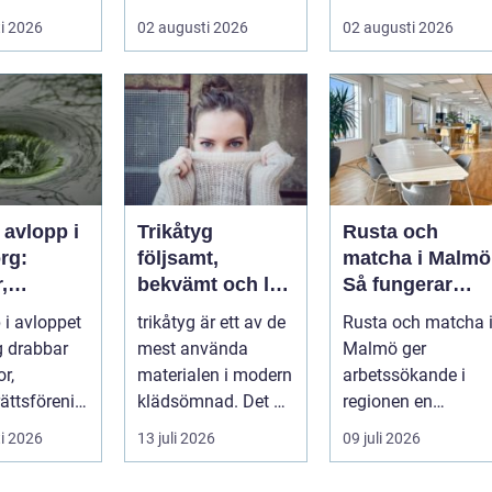
rt och en
tentaplugg och
väger trygghet,
i 2026
02 augusti 2026
02 augusti 2026
l. ...
sena kv...
tillgängl...
 avlopp i
Trikåtyg
Rusta och
rg:
följsamt,
matcha i Malmö
,
bekvämt och lätt
Så fungerar
gar och
att lyckas med
stödet för dig
 i avloppet
trikåtyg är ett av de
Rusta och matcha 
oblem kan
som söker jobb
 drabbar
mest använda
Malmö ger
as
or,
materialen i modern
arbetssökande i
ättsförenin
klädsömnad. Det är
regionen en
...
mjukt, elastiskt och
strukturerad och
i 2026
13 juli 2026
09 juli 2026
formb...
personlig vä...