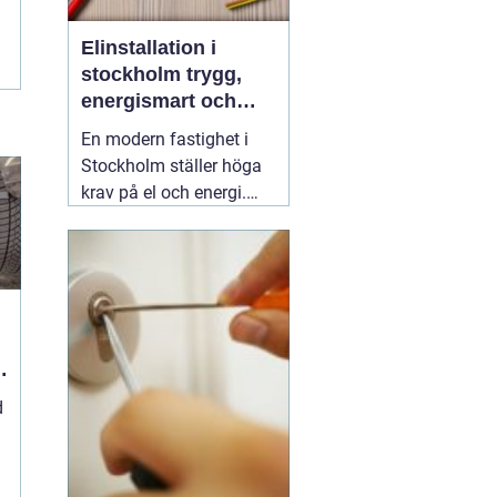
Elinstallation i
stockholm trygg,
energismart och
framtidssäker el i
En modern fastighet i
fastigheten
Stockholm ställer höga
krav på el och energi.
Belysning,
värmepumpar,
kylanläggningar,
ventilation, laddboxar
och solcellsbatterier ska
fungera tillsammans
säkert, effektivt och utan
onödigt krångel. En
04
d
augusti 2026