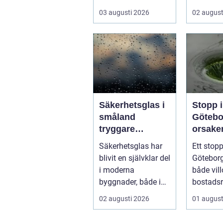
skadat dörr och
ett körko
03 augusti 2026
02 august
karm,...
pålitlig bi
Säkerhetsglas i
Stopp i
småland
Götebo
tryggare
orsaker
byggnader med
lösnin
Säkerhetsglas har
Ett stopp
smarta
hur pr
blivit en självklar del
Göteborg
glaslösningar
undvik
i moderna
både vill
byggnader, både i
bostadsr
hem och offentliga
gar och h
02 augusti 2026
01 august
miljöer. I ...