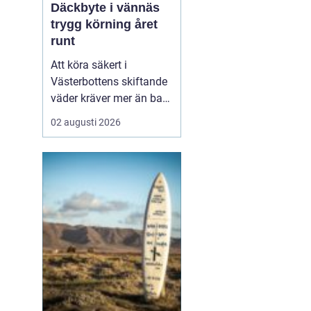
Däckbyte i vännäs
trygg körning året
runt
Att köra säkert i
Västerbottens skiftande
väder kräver mer än bara
ett körkort och en pålitlig
02 augusti 2026
bil. Däckens skick och
typ spelar en avgörande
roll för både
bromssträcka, kontroll
och komfort. I en ort
som Vännäs, där
vintrarna ofta är långa
och vägar...