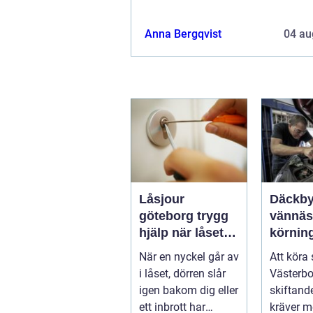
Anna Bergqvist
04 au
Låsjour
Däckby
göteborg trygg
vännäs tryg
hjälp när låset
körning
krånglar
runt
När en nyckel går av
Att köra 
i låset, dörren slår
Västerbo
igen bakom dig eller
skiftand
ett inbrott har
kräver m