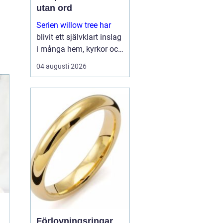
utan ord
Serien willow tree har
blivit ett självklart inslag
i många hem, kyrkor och
arbetsrum. De stilla
04 augusti 2026
figurerna utan ansikten
väcker ändå starka
känslor. De uttrycker
kärlek, sorg, hopp och
tacksa...
Förlovningsringar