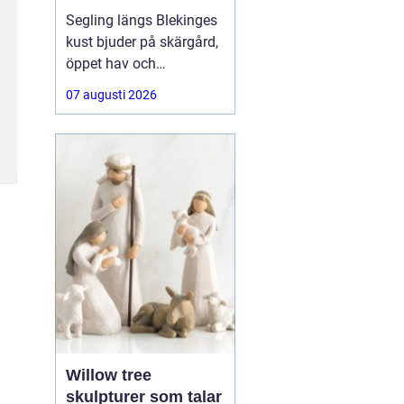
segelbåt
Segling längs Blekinges
kust bjuder på skärgård,
öppet hav och
varierande vindar. För att
07 augusti 2026
kunna njuta av allt detta
behövs segel som håller,
presterar bra och är
anpassade efter både
båt och besättning.
Många letar
Willow tree
skulpturer som talar