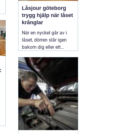
Låsjour göteborg
trygg hjälp när låset
krånglar
När en nyckel går av i
låset, dörren slår igen
bakom dig eller ett
inbrott har skadat dörr
och karm, uppstår ofta
stress och osäkerhet. I
:
den stunden spelar
klockslaget ingen roll du
i
behöver hjälp direkt. En
03 augusti 2026