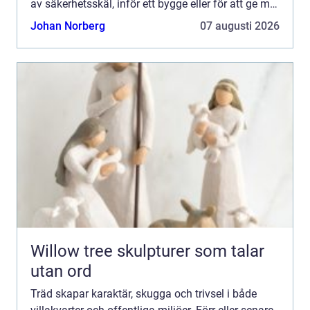
av säkerhetsskäl, inför ett bygge eller för att ge mer
ljus åt hus och trädgård. Då blir trädfäl...
Johan Norberg
07 augusti 2026
Willow tree skulpturer som talar
utan ord
Träd skapar karaktär, skugga och trivsel i både