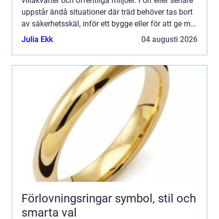
villakvarter och offentliga miljöer. Förr eller senare
uppstår ändå situationer där träd behöver tas bort
av säkerhetsskäl, inför ett bygge eller för att ge mer
ljus åt hus och trädgård. Då blir trädfäl...
Julia Ekk
04 augusti 2026
Förlovningsringar symbol, stil och
smarta val