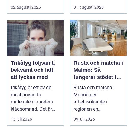
offentliga miljöer. I ...
och h...
02 augusti 2026
01 augusti 2026
Trikåtyg följsamt,
Rusta och matcha i
bekvämt och lätt
Malmö: Så
att lyckas med
fungerar stödet för
dig som söker jobb
trikåtyg är ett av de
Rusta och matcha i
mest använda
Malmö ger
materialen i modern
arbetssökande i
klädsömnad. Det är
regionen en
mjukt, elastiskt och
strukturerad och
13 juli 2026
09 juli 2026
formb...
personlig vä...