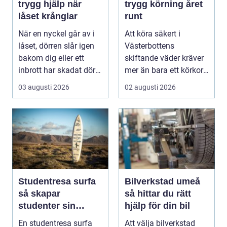
trygg hjälp när
trygg körning året
låset krånglar
runt
När en nyckel går av i
Att köra säkert i
låset, dörren slår igen
Västerbottens
bakom dig eller ett
skiftande väder kräver
inbrott har skadat dörr
mer än bara ett körkort
och karm,...
och en pålitlig bil. ...
03 augusti 2026
02 augusti 2026
Studentresa surfa
Bilverkstad umeå
så skapar
så hittar du rätt
studenter sin
hjälp för din bil
ultimata paus från
En studentresa surfa
Att välja bilverkstad