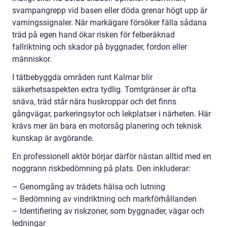
svampangrepp vid basen eller döda grenar högt upp är
varningssignaler. När markägare försöker fälla sådana
träd på egen hand ökar risken för felberäknad
fallriktning och skador på byggnader, fordon eller
människor.
I tätbebyggda områden runt Kalmar blir
säkerhetsaspekten extra tydlig. Tomtgränser är ofta
snäva, träd står nära huskroppar och det finns
gångvägar, parkeringsytor och lekplatser i närheten. Här
krävs mer än bara en motorsåg planering och teknisk
kunskap är avgörande.
En professionell aktör börjar därför nästan alltid med en
noggrann riskbedömning på plats. Den inkluderar:
– Genomgång av trädets hälsa och lutning
– Bedömning av vindriktning och markförhållanden
– Identifiering av riskzoner, som byggnader, vägar och
ledningar