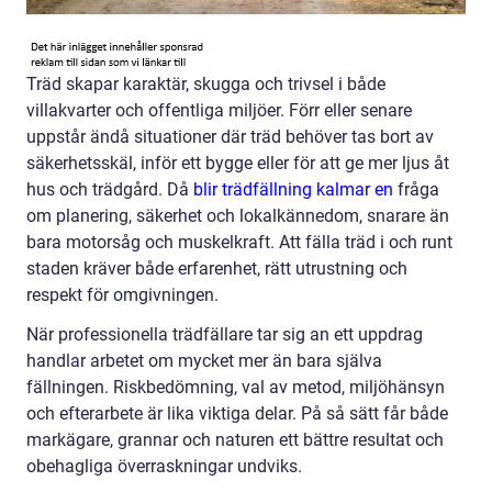
Träd skapar karaktär, skugga och trivsel i både
villakvarter och offentliga miljöer. Förr eller senare
uppstår ändå situationer där träd behöver tas bort av
säkerhetsskäl, inför ett bygge eller för att ge mer ljus åt
hus och trädgård. Då
blir trädfällning kalmar en
fråga
om planering, säkerhet och lokalkännedom, snarare än
bara motorsåg och muskelkraft. Att fälla träd i och runt
staden kräver både erfarenhet, rätt utrustning och
respekt för omgivningen.
När professionella trädfällare tar sig an ett uppdrag
handlar arbetet om mycket mer än bara själva
fällningen. Riskbedömning, val av metod, miljöhänsyn
och efterarbete är lika viktiga delar. På så sätt får både
markägare, grannar och naturen ett bättre resultat och
obehagliga överraskningar undviks.