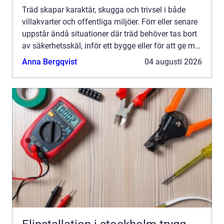
Träd skapar karaktär, skugga och trivsel i både
villakvarter och offentliga miljöer. Förr eller senare
uppstår ändå situationer där träd behöver tas bort
av säkerhetsskäl, inför ett bygge eller för att ge mer
ljus åt hus och trädgård. Då blir trädfäl...
Anna Bergqvist
04 augusti 2026