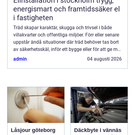
Elinstallation i stockholm trygg,
energismart och framtidssäker el
i fastigheten
Träd skapar karaktär, skugga och trivsel i både
villakvarter och offentliga miljöer. Förr eller senare
uppstår ändå situationer där träd behöver tas bort
av säkerhetsskäl, inför ett bygge eller för att ge mer
ljus åt hus och trädgård. Då blir trädfäl...
admin
04 augusti 2026
Låsjour göteborg
Däckbyte i vännäs