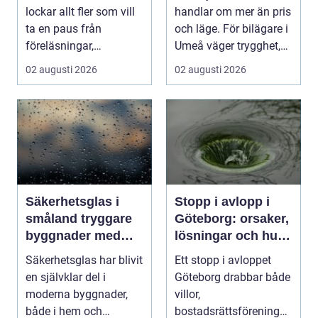
plugget
lockar allt fler som vill
handlar om mer än pris
ta en paus från
och läge. För bilägare i
föreläsningar,
Umeå väger trygghet,
tentaplugg och sena
tillgängl...
02 augusti 2026
02 augusti 2026
kv...
Säkerhetsglas i
Stopp i avlopp i
småland tryggare
Göteborg: orsaker,
byggnader med
lösningar och hur
smarta
problem kan
Säkerhetsglas har blivit
Ett stopp i avloppet
glaslösningar
undvikas
en självklar del i
Göteborg drabbar både
moderna byggnader,
villor,
både i hem och
bostadsrättsföreningar