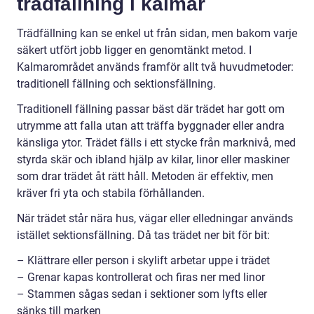
trädfällning i kalmar
Trädfällning kan se enkel ut från sidan, men bakom varje
säkert utfört jobb ligger en genomtänkt metod. I
Kalmarområdet används framför allt två huvudmetoder:
traditionell fällning och sektionsfällning.
Traditionell fällning passar bäst där trädet har gott om
utrymme att falla utan att träffa byggnader eller andra
känsliga ytor. Trädet fälls i ett stycke från marknivå, med
styrda skär och ibland hjälp av kilar, linor eller maskiner
som drar trädet åt rätt håll. Metoden är effektiv, men
kräver fri yta och stabila förhållanden.
När trädet står nära hus, vägar eller elledningar används
istället sektionsfällning. Då tas trädet ner bit för bit:
– Klättrare eller person i skylift arbetar uppe i trädet
– Grenar kapas kontrollerat och firas ner med linor
– Stammen sågas sedan i sektioner som lyfts eller
sänks till marken