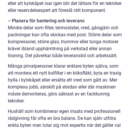
eller att kylskåpet isar igen blir det lättare för en tekniker
eller reservdelsexpert att föreslå rätt komponent.
– Planera för hantering och leverans
Mindre delar som filter, termostater, vred, gångjärn och
packningar kan ofta skickas med post. Större delar som
kompressorer, större glas, trummor eller tunga motorer
kräver ibland upphämtning på verkstad eller annan
lösning. Det påverkar både leveranstid och arbetssätt.
Många privatpersoner klarar enklare byten själva, som
att montera ett nytt kolfilter i en köksfläkt, byta en trasig
hylla i kylskåpet eller ersätta ett vred som gått av. Mer
komplexa jobb, särskilt på elsidan eller där maskinen
måste demonteras, görs säkrast av en fackkunnig
tekniker.
Hushåll som kombinerar egen insats med professionell
rådgivning får ofta en bra balans. De kan själv utföra
enkla byten men lutar sig mot expertis när det gäller val