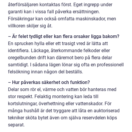
återförsäljaren kontaktas först. Eget ingrepp under
garanti kan i vissa fall påverka ersättningen.
Försäkringar kan också omfatta maskinskador, men
villkoren skiljer sig åt.
– Är felet tydligt eller kan flera orsaker ligga bakom?
En sprucken hylla eller ett trasigt vred är lätta att
identifiera. Läckage, återkommande felkoder eller
oregelbunden drift kan däremot bero på flera delar
samtidigt. I sådana lägen lönar sig ofta en professionell
felsökning innan någon del beställs.
– Hur påverkas säkerhet och funktion?
Delar som rör el, värme och vatten bör hanteras med
stor respekt. Felaktig montering kan leda till
kortslutningar, överhettning eller vattenskador. För
många hushåll är det tryggare att låta en auktoriserad
tekniker sköta bytet även om själva reservdelen köps
separat.