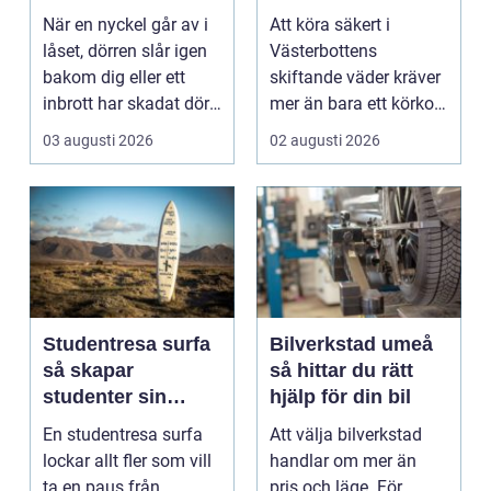
När en nyckel går av i
Att köra säkert i
låset, dörren slår igen
Västerbottens
bakom dig eller ett
skiftande väder kräver
inbrott har skadat dörr
mer än bara ett körkort
och karm,...
och en pålitlig bil. ...
03 augusti 2026
02 augusti 2026
Studentresa surfa
Bilverkstad umeå
så skapar
så hittar du rätt
studenter sin
hjälp för din bil
ultimata paus från
En studentresa surfa
Att välja bilverkstad
plugget
lockar allt fler som vill
handlar om mer än
ta en paus från
pris och läge. För