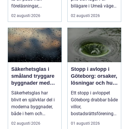
föreläsningar,
bilägare i Umeå väger
tentaplugg och sena
trygghet, tillgängl...
02 augusti 2026
02 augusti 2026
kv...
Säkerhetsglas i
Stopp i avlopp i
småland tryggare
Göteborg: orsaker,
byggnader med
lösningar och hur
smarta
problem kan
Säkerhetsglas har
Ett stopp i avloppet
glaslösningar
undvikas
blivit en självklar del i
Göteborg drabbar både
moderna byggnader,
villor,
både i hem och
bostadsrättsföreningar
offentliga miljöer. I ...
och h...
02 augusti 2026
01 augusti 2026