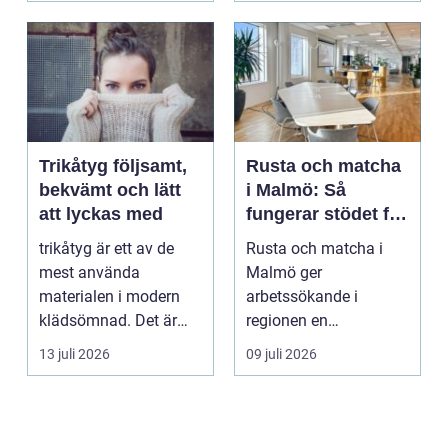
Trikåtyg följsamt,
Rusta och matcha
bekvämt och lätt
i Malmö: Så
att lyckas med
fungerar stödet för
dig som söker
trikåtyg är ett av de
Rusta och matcha i
jobb
mest använda
Malmö ger
materialen i modern
arbetssökande i
klädsömnad. Det är
regionen en
mjukt, elastiskt och
strukturerad och
13 juli 2026
09 juli 2026
formb...
personlig vä...