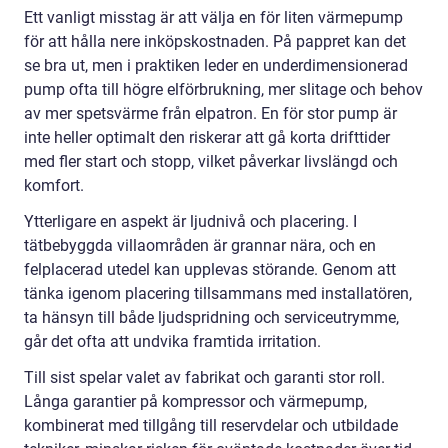
Ett vanligt misstag är att välja en för liten värmepump
för att hålla nere inköpskostnaden. På pappret kan det
se bra ut, men i praktiken leder en underdimensionerad
pump ofta till högre elförbrukning, mer slitage och behov
av mer spetsvärme från elpatron. En för stor pump är
inte heller optimalt den riskerar att gå korta drifttider
med fler start och stopp, vilket påverkar livslängd och
komfort.
Ytterligare en aspekt är ljudnivå och placering. I
tätbebyggda villaområden är grannar nära, och en
felplacerad utedel kan upplevas störande. Genom att
tänka igenom placering tillsammans med installatören,
ta hänsyn till både ljudspridning och serviceutrymme,
går det ofta att undvika framtida irritation.
Till sist spelar valet av fabrikat och garanti stor roll.
Långa garantier på kompressor och värmepump,
kombinerat med tillgång till reservdelar och utbildade