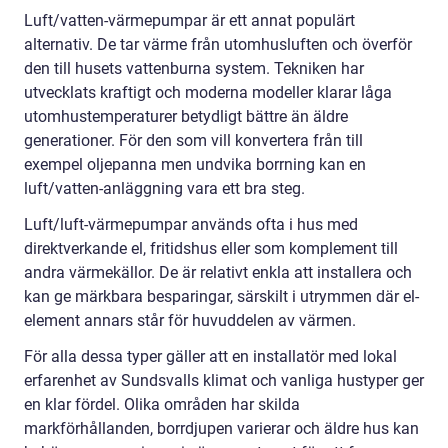
Luft/vatten-värmepumpar är ett annat populärt
alternativ. De tar värme från utomhusluften och överför
den till husets vattenburna system. Tekniken har
utvecklats kraftigt och moderna modeller klarar låga
utomhustemperaturer betydligt bättre än äldre
generationer. För den som vill konvertera från till
exempel oljepanna men undvika borrning kan en
luft/vatten-anläggning vara ett bra steg.
Luft/luft-värmepumpar används ofta i hus med
direktverkande el, fritidshus eller som komplement till
andra värmekällor. De är relativt enkla att installera och
kan ge märkbara besparingar, särskilt i utrymmen där el-
element annars står för huvuddelen av värmen.
För alla dessa typer gäller att en installatör med lokal
erfarenhet av Sundsvalls klimat och vanliga hustyper ger
en klar fördel. Olika områden har skilda
markförhållanden, borrdjupen varierar och äldre hus kan