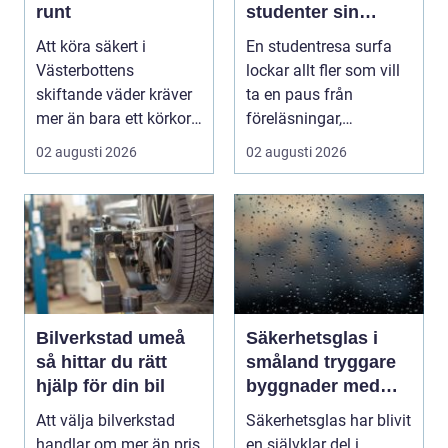
runt
studenter sin
ultimata paus från
Att köra säkert i
En studentresa surfa
plugget
Västerbottens
lockar allt fler som vill
skiftande väder kräver
ta en paus från
mer än bara ett körkort
föreläsningar,
och en pålitlig bil. ...
tentaplugg och sena
02 augusti 2026
02 augusti 2026
kv...
Bilverkstad umeå
Säkerhetsglas i
så hittar du rätt
småland tryggare
hjälp för din bil
byggnader med
smarta
Att välja bilverkstad
Säkerhetsglas har blivit
glaslösningar
handlar om mer än pris
en självklar del i