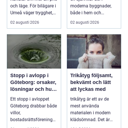
och läge. För bilägare i
moderna byggnader,
Umeå väger trygghet,
både i hem och
tillgängl...
offentliga miljöer. I ...
02 augusti 2026
02 augusti 2026
Stopp i avlopp i
Trikåtyg följsamt,
Göteborg: orsaker,
bekvämt och lätt
lösningar och hur
att lyckas med
problem kan
Ett stopp i avloppet
trikåtyg är ett av de
undvikas
Göteborg drabbar både
mest använda
villor,
materialen i modern
bostadsrättsföreningar
klädsömnad. Det är
och h...
mjukt, elastiskt och