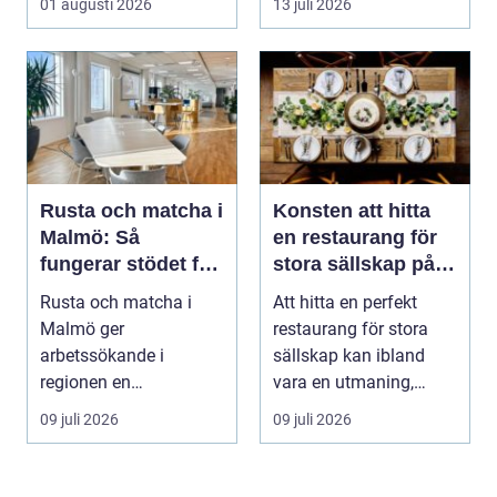
01 augusti 2026
13 juli 2026
formb...
Rusta och matcha i
Konsten att hitta
Malmö: Så
en restaurang för
fungerar stödet för
stora sällskap på
dig som söker jobb
Östermalm i
Rusta och matcha i
Att hitta en perfekt
Stockholm
Malmö ger
restaurang för stora
arbetssökande i
sällskap kan ibland
regionen en
vara en utmaning,
strukturerad och
särsk...
09 juli 2026
09 juli 2026
personlig vä...