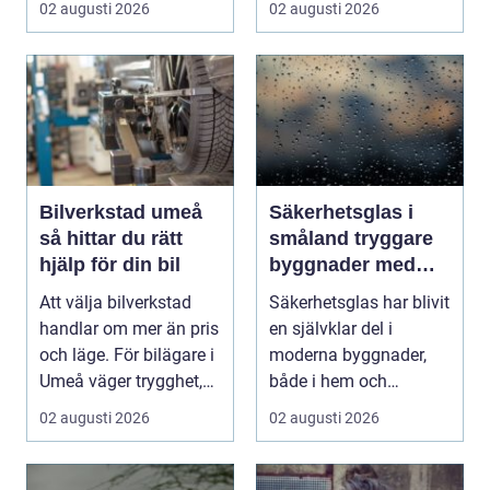
02 augusti 2026
02 augusti 2026
kv...
Bilverkstad umeå
Säkerhetsglas i
så hittar du rätt
småland tryggare
hjälp för din bil
byggnader med
smarta
Att välja bilverkstad
Säkerhetsglas har blivit
glaslösningar
handlar om mer än pris
en självklar del i
och läge. För bilägare i
moderna byggnader,
Umeå väger trygghet,
både i hem och
tillgängl...
offentliga miljöer. I ...
02 augusti 2026
02 augusti 2026