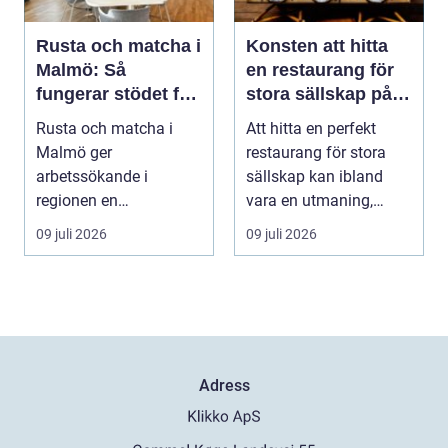
Rusta och matcha i
Konsten att hitta
Malmö: Så
en restaurang för
fungerar stödet för
stora sällskap på
dig som söker jobb
Östermalm i
Rusta och matcha i
Att hitta en perfekt
Stockholm
Malmö ger
restaurang för stora
arbetssökande i
sällskap kan ibland
regionen en
vara en utmaning,
strukturerad och
särsk...
09 juli 2026
09 juli 2026
personlig vä...
Adress