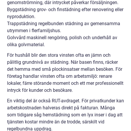
genomströmning, där intrycket påverkar försäljningen.
Byggstädning grov- och finstädning efter renovering eller
nyproduktion.
Trappstädning regelbunden städning av gemensamma
utrymmen i flerfamiljshus.
Golvvård maskinell rengöring, polish och underhåll av
olika golvmaterial.
För hushåll blir den stora vinsten ofta en jämn och
pålitlig grundnivå av städning. När basen finns, räcker
det hemma med små plockinsatser mellan besöken. För
företag handlar vinsten ofta om arbetsmiljö: renare
lokaler, färre störande moment och ett mer professionellt
intryck för kunder och besökare.
En viktig del är också RUT-avdraget. För privatkunder kan
arbetskostnaden halveras direkt på fakturan. Många
som tidigare såg hemstädning som en lyx inser i dag att
tjänsten kostar mindre än de trodde, särskilt vid
regelbundna uppdrag.