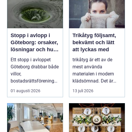
Stopp i avlopp i
Trikåtyg följsamt,
Göteborg: orsaker,
bekvämt och lätt
lösningar och hur
att lyckas med
problem kan
Ett stopp i avloppet
trikåtyg är ett av de
undvikas
Göteborg drabbar både
mest använda
villor,
materialen i modern
bostadsrättsföreningar
klädsömnad. Det är
och h...
mjukt, elastiskt och
01 augusti 2026
13 juli 2026
formb...