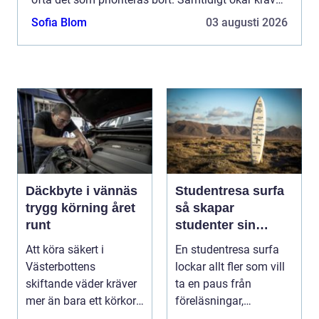
på kvalitet, flexibilitet och hållbarhet. E...
Sofia Blom
03 augusti 2026
Däckbyte i vännäs
Studentresa surfa
trygg körning året
så skapar
runt
studenter sin
ultimata paus från
Att köra säkert i
En studentresa surfa
plugget
Västerbottens
lockar allt fler som vill
skiftande väder kräver
ta en paus från
mer än bara ett körkort
föreläsningar,
och en pålitlig bil. ...
tentaplugg och sena