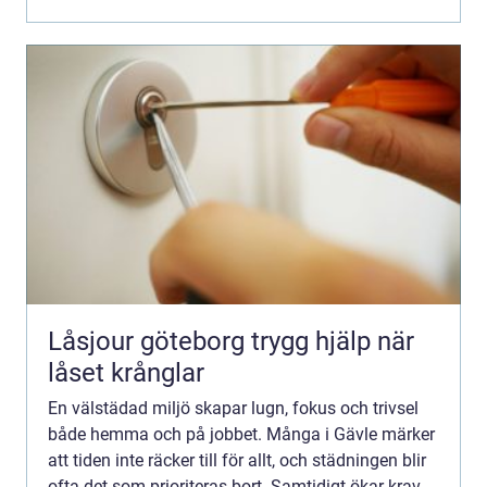
Låsjour göteborg trygg hjälp när
låset krånglar
En välstädad miljö skapar lugn, fokus och trivsel
både hemma och på jobbet. Många i Gävle märker
att tiden inte räcker till för allt, och städningen blir
ofta det som prioriteras bort. Samtidigt ökar kraven