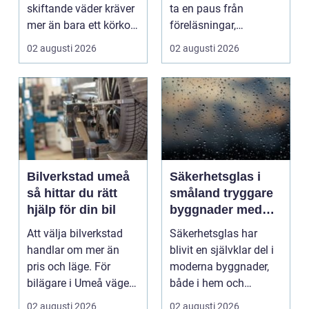
skiftande väder kräver
ta en paus från
mer än bara ett körkort
föreläsningar,
och en pålitlig bil. ...
tentaplugg och sena
02 augusti 2026
02 augusti 2026
kv...
Bilverkstad umeå
Säkerhetsglas i
så hittar du rätt
småland tryggare
hjälp för din bil
byggnader med
smarta
Att välja bilverkstad
Säkerhetsglas har
glaslösningar
handlar om mer än
blivit en självklar del i
pris och läge. För
moderna byggnader,
bilägare i Umeå väger
både i hem och
trygghet, tillgängl...
offentliga miljöer. I ...
02 augusti 2026
02 augusti 2026