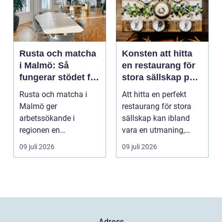
Rusta och matcha
Konsten att hitta
i Malmö: Så
en restaurang för
fungerar stödet för
stora sällskap på
dig som söker
Östermalm i
Rusta och matcha i
Att hitta en perfekt
jobb
Stockholm
Malmö ger
restaurang för stora
arbetssökande i
sällskap kan ibland
regionen en
vara en utmaning,
strukturerad och
särsk...
09 juli 2026
09 juli 2026
personlig vä...
Adress