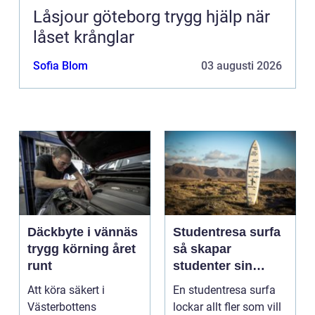
Låsjour göteborg trygg hjälp när
låset krånglar
Sofia Blom
03 augusti 2026
Däckbyte i vännäs
Studentresa surfa
trygg körning året
så skapar
runt
studenter sin
ultimata paus från
Att köra säkert i
En studentresa surfa
plugget
Västerbottens
lockar allt fler som vill