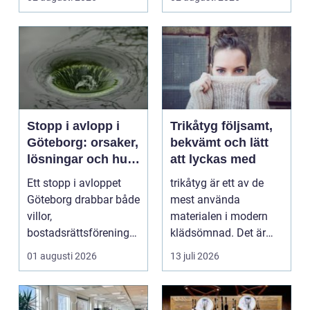
Stopp i avlopp i
Trikåtyg följsamt,
Göteborg: orsaker,
bekvämt och lätt
lösningar och hur
att lyckas med
problem kan
Ett stopp i avloppet
trikåtyg är ett av de
undvikas
Göteborg drabbar både
mest använda
villor,
materialen i modern
bostadsrättsföreningar
klädsömnad. Det är
och h...
mjukt, elastiskt och
01 augusti 2026
13 juli 2026
formb...