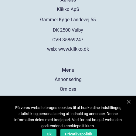
web:
www.klikko.dk
Menu
Annonsering
Om oss
Cookies
På vores website bruges cookies til at huske dine indstillinger,
Kontakta oss
statistik og personalisering af indhold og annoncer. Denne
Sitemap
information deles med tredjepart. Ved fortsat brug af websiden
godkender du cookiepolitikken.
Ok
Privatlivspolitik