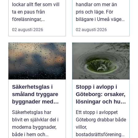
plugget
lockar allt fler som vill
handlar om mer än
ta en paus från
pris och läge. För
föreläsningar,
bilägare i Umeå väger
tentaplugg och sena
trygghet, tillgängl...
02 augusti 2026
02 augusti 2026
kv...
Säkerhetsglas i
Stopp i avlopp i
småland tryggare
Göteborg: orsaker,
byggnader med
lösningar och hur
smarta
problem kan
Säkerhetsglas har
Ett stopp i avloppet
glaslösningar
undvikas
blivit en självklar del i
Göteborg drabbar både
moderna byggnader,
villor,
både i hem och
bostadsrättsföreningar