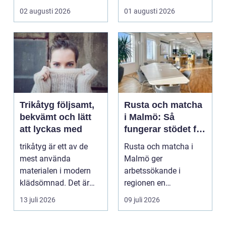
offentliga miljöer. I ...
och h...
02 augusti 2026
01 augusti 2026
Trikåtyg följsamt,
Rusta och matcha
bekvämt och lätt
i Malmö: Så
att lyckas med
fungerar stödet för
dig som söker
trikåtyg är ett av de
Rusta och matcha i
jobb
mest använda
Malmö ger
materialen i modern
arbetssökande i
klädsömnad. Det är
regionen en
mjukt, elastiskt och
strukturerad och
13 juli 2026
09 juli 2026
formb...
personlig vä...