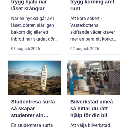
trygg hjälp när
trygg körning året
låset krånglar
runt
När en nyckel går av i
Att köra säkert i
låset, dörren slår igen
Västerbottens
bakom dig eller ett
skiftande väder kräver
inbrott har skadat dörr
mer än bara ett körkort
och karm,...
och en pålitlig bil. ...
03 augusti 2026
02 augusti 2026
Studentresa surfa
Bilverkstad umeå
så skapar
så hittar du rätt
studenter sin
hjälp för din bil
ultimata paus från
En studentresa surfa
Att välja bilverkstad