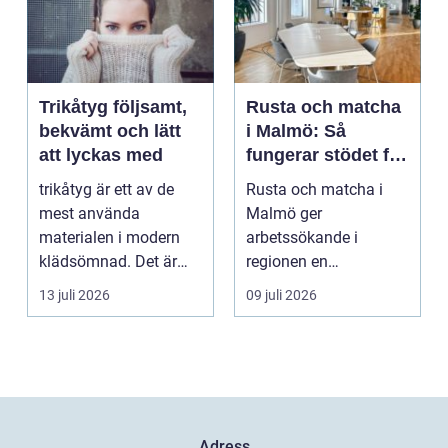
Trikåtyg följsamt,
Rusta och matcha
bekvämt och lätt
i Malmö: Så
att lyckas med
fungerar stödet för
dig som söker
trikåtyg är ett av de
Rusta och matcha i
jobb
mest använda
Malmö ger
materialen i modern
arbetssökande i
klädsömnad. Det är
regionen en
mjukt, elastiskt och
strukturerad och
13 juli 2026
09 juli 2026
formb...
personlig vä...
Adress