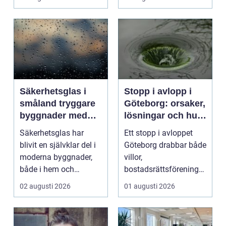
kv...
Säkerhetsglas i
Stopp i avlopp i
småland tryggare
Göteborg: orsaker,
byggnader med
lösningar och hur
smarta
problem kan
Säkerhetsglas har
Ett stopp i avloppet
glaslösningar
undvikas
blivit en självklar del i
Göteborg drabbar både
moderna byggnader,
villor,
både i hem och
bostadsrättsföreningar
offentliga miljöer. I ...
och h...
02 augusti 2026
01 augusti 2026