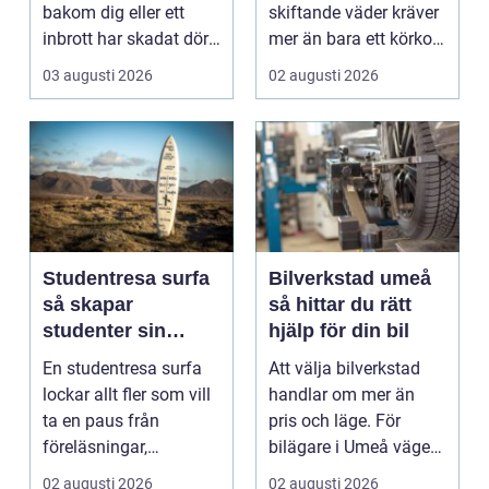
bakom dig eller ett
skiftande väder kräver
inbrott har skadat dörr
mer än bara ett körkort
och karm,...
och en pålitlig bil. ...
03 augusti 2026
02 augusti 2026
Studentresa surfa
Bilverkstad umeå
så skapar
så hittar du rätt
studenter sin
hjälp för din bil
ultimata paus från
En studentresa surfa
Att välja bilverkstad
plugget
lockar allt fler som vill
handlar om mer än
ta en paus från
pris och läge. För
föreläsningar,
bilägare i Umeå väger
tentaplugg och sena
trygghet, tillgängl...
02 augusti 2026
02 augusti 2026