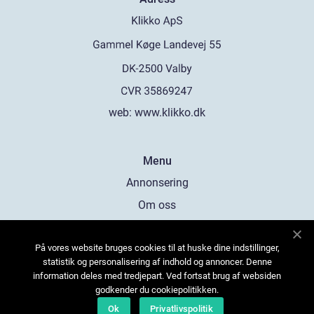
web:
www.klikko.dk
Menu
Annonsering
Om oss
Cookies
På vores website bruges cookies til at huske dine indstillinger,
Kontakta oss
statistik og personalisering af indhold og annoncer. Denne
Sitemap
information deles med tredjepart. Ved fortsat brug af websiden
godkender du cookiepolitikken.
Ok
Privatlivspolitik