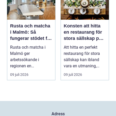
Rusta och matcha
Konsten att hitta
i Malmö: Så
en restaurang för
fungerar stödet för
stora sällskap på
dig som söker
Östermalm i
Rusta och matcha i
Att hitta en perfekt
jobb
Stockholm
Malmö ger
restaurang för stora
arbetssökande i
sällskap kan ibland
regionen en
vara en utmaning,
strukturerad och
särsk...
09 juli 2026
09 juli 2026
personlig vä...
Adress