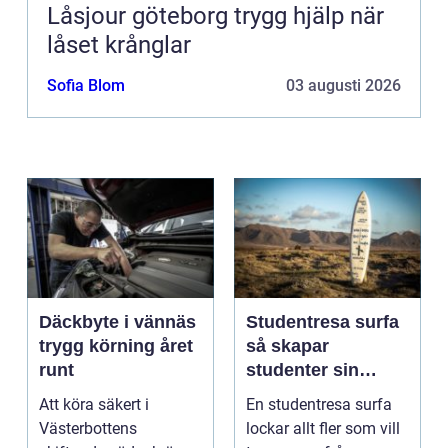
Låsjour göteborg trygg hjälp när
låset krånglar
Sofia Blom
03 augusti 2026
Däckbyte i vännäs
Studentresa surfa
trygg körning året
så skapar
runt
studenter sin
ultimata paus från
Att köra säkert i
En studentresa surfa
plugget
Västerbottens
lockar allt fler som vill