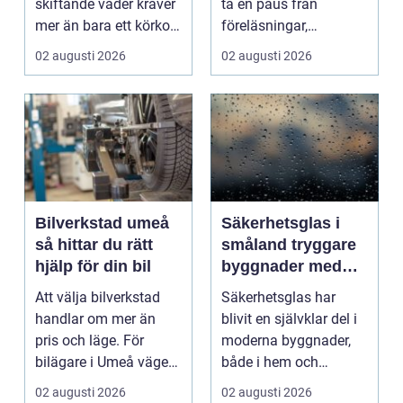
skiftande väder kräver
ta en paus från
mer än bara ett körkort
föreläsningar,
och en pålitlig bil. ...
tentaplugg och sena
02 augusti 2026
02 augusti 2026
kv...
Bilverkstad umeå
Säkerhetsglas i
så hittar du rätt
småland tryggare
hjälp för din bil
byggnader med
smarta
Att välja bilverkstad
Säkerhetsglas har
glaslösningar
handlar om mer än
blivit en självklar del i
pris och läge. För
moderna byggnader,
bilägare i Umeå väger
både i hem och
trygghet, tillgängl...
offentliga miljöer. I ...
02 augusti 2026
02 augusti 2026