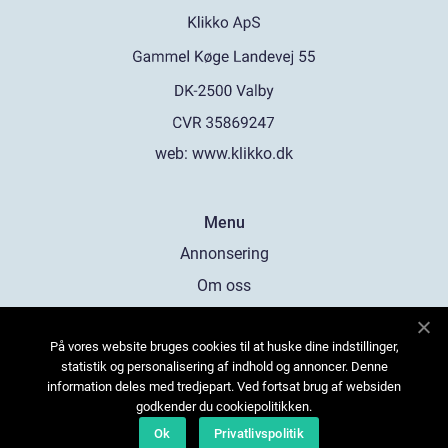
web:
www.klikko.dk
Menu
Annonsering
Om oss
Cookies
På vores website bruges cookies til at huske dine indstillinger,
Kontakta oss
statistik og personalisering af indhold og annoncer. Denne
Sitemap
information deles med tredjepart. Ved fortsat brug af websiden
godkender du cookiepolitikken.
Ok
Privatlivspolitik