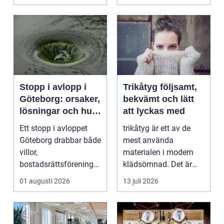
Stopp i avlopp i
Trikåtyg följsamt,
Göteborg: orsaker,
bekvämt och lätt
lösningar och hur
att lyckas med
problem kan
Ett stopp i avloppet
trikåtyg är ett av de
undvikas
Göteborg drabbar både
mest använda
villor,
materialen i modern
bostadsrättsföreningar
klädsömnad. Det är
och h...
mjukt, elastiskt och
01 augusti 2026
13 juli 2026
formb...