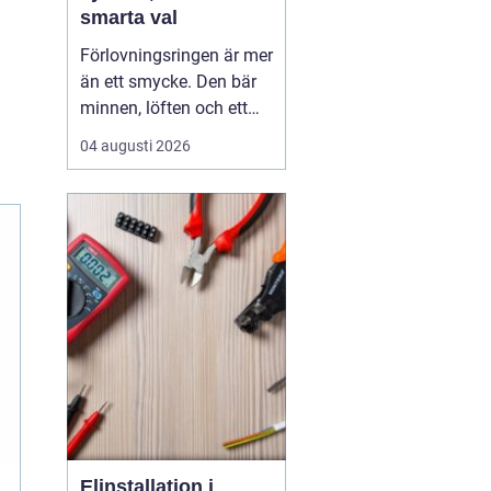
smarta val
Förlovningsringen är mer
än ett smycke. Den bär
minnen, löften och ett
vardagsliv tillsammans.
04 augusti 2026
Samtidigt innebär valet
av ring många frågor:
vilket material håller
bäst, hur skiljer sig olika
stilar åt och hur hittar
man rätt storlek utan
stress? Med...
Elinstallation i