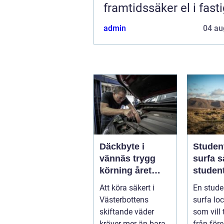
framtidssäker el i fast
admin
04 au
Däckbyte i
Studen
vännäs trygg
surfa så skapar
körning året
student
runt
ultima
Att köra säkert i
En stude
från pl
Västerbottens
surfa lock
skiftande väder
som vill
kräver mer än bara
från före