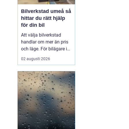
Bilverkstad umeå så
hittar du rätt hjälp
för din bil
Att välja bilverkstad
handlar om mer än pris
och läge. För bilägare i
Umeå väger trygghet,
02 augusti 2026
tillgänglighet och tydliga
besked ofta minst lika
tungt. En
modern
bilverkst...