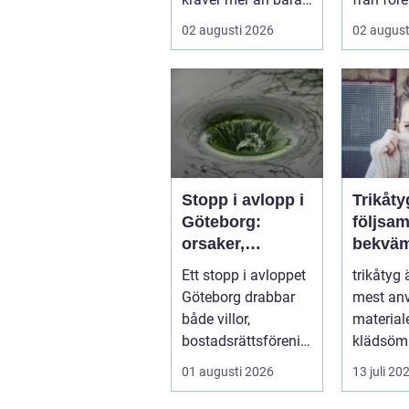
ett körkort och en
tentaplu
02 augusti 2026
02 august
pålitlig bil. ...
sena kv..
Stopp i avlopp i
Trikåty
Göteborg:
följsam
orsaker,
bekväm
lösningar och
att lyc
Ett stopp i avloppet
trikåtyg 
hur problem kan
Göteborg drabbar
mest an
undvikas
både villor,
material
bostadsrättsförenin
klädsömn
gar och h...
mjukt, el
01 augusti 2026
13 juli 20
formb...