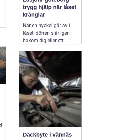
trygg hjälp när låset
krånglar
När en nyckel går av i
låset, dörren slår igen
bakom dig eller ett
inbrott har skadat dörr
och karm, uppstår ofta
stress och osäkerhet. I
den stunden spelar
klockslaget ingen roll du
behöver hjälp direkt. En
03 augusti 2026
el
Däckbyte i vännäs