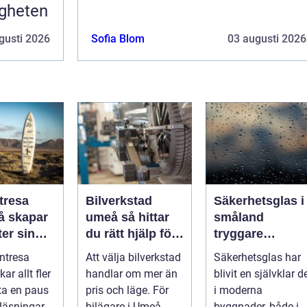
igheten
gusti 2026
Sofia Blom
03 augusti 2026
tresa
Bilverkstad
Säkerhetsglas i
umeå så hittar
småland
er sin
du rätt hjälp för
tryggare
ta paus
din bil
byggnader med
ntresa
Att välja bilverkstad
Säkerhetsglas har
ugget
smarta
ar allt fler
handlar om mer än
blivit en självklar d
glaslösningar
 ta en paus
pris och läge. För
i moderna
läsningar,
bilägare i Umeå
byggnader, både i