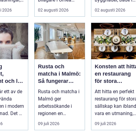
gg och
väger trygghet,
hem och offentliga
i 2026
02 augusti 2026
02 augusti 2026
.
tillgängl...
miljöer. I ...
g
Rusta och
Konsten att hitt
t,
matcha i Malmö:
en restaurang
t och lätt
Så fungerar
för stora
kas med
stödet för dig
sällskap på
är ett av de
Rusta och matcha i
Att hitta en perfekt
som söker jobb
Östermalm i
vända
Malmö ger
restaurang för stor
Stockholm
en i modern
arbetssökande i
sällskap kan iblan
ad. Det är
regionen en
vara en utmaning,
astiskt och
strukturerad och
särsk...
26
09 juli 2026
09 juli 2026
personlig vä...