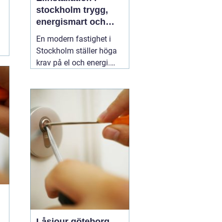
stockholm trygg,
energismart och
framtidssäker el i
En modern fastighet i
fastigheten
Stockholm ställer höga
krav på el och energi.
Belysning,
värmepumpar,
kylanläggningar,
ventilation, laddboxar
och solcellsbatterier ska
fungera tillsammans
säkert, effektivt och utan
onödigt krångel. En
04
augusti 2026
Låsjour göteborg