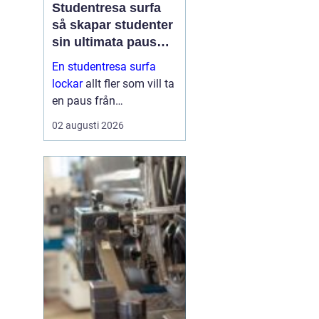
Studentresa surfa
så skapar studenter
sin ultimata paus
från plugget
En studentresa surfa
lockar
allt fler som vill ta
en paus från
föreläsningar, tentaplugg
02 augusti 2026
och sena kvällar i
biblioteket. Surfing ger
både fysisk utmaning
och mental
återhämtning, samtidigt
som ...