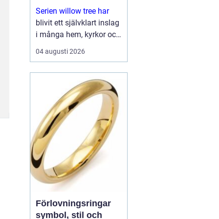
Serien willow tree har
blivit ett självklart inslag
i många hem, kyrkor och
arbetsrum. De stilla
04 augusti 2026
figurerna utan ansikten
väcker ändå starka
känslor. De uttrycker
kärlek, sorg, hopp och
tacksa...
Förlovningsringar
symbol, stil och