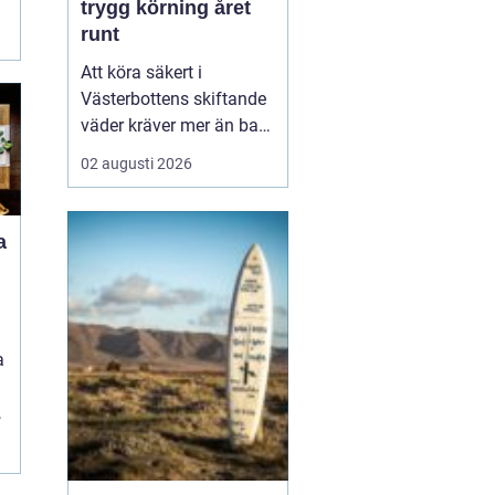
trygg körning året
runt
Att köra säkert i
Västerbottens skiftande
väder kräver mer än bara
ett körkort och en pålitlig
02 augusti 2026
bil. Däckens skick och
typ spelar en avgörande
roll för både
a
bromssträcka, kontroll
och komfort. I en ort
som Vännäs, där
vintrarna ofta är långa
a
och vägar...
d