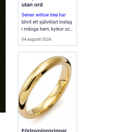
utan ord
Serien willow tree har
blivit ett självklart inslag
i många hem, kyrkor och
arbetsrum. De stilla
04 augusti 2026
figurerna utan ansikten
väcker ändå starka
känslor. De uttrycker
kärlek, sorg, hopp och
tacksa...
Förlovningsringar