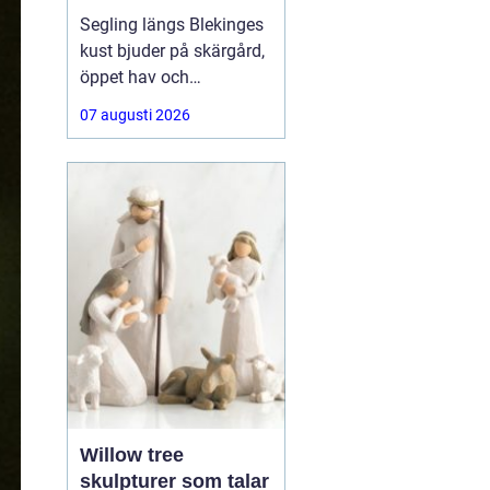
segelbåt
Segling längs Blekinges
kust bjuder på skärgård,
öppet hav och
varierande vindar. För att
07 augusti 2026
kunna njuta av allt detta
behövs segel som håller,
presterar bra och är
anpassade efter både
båt och besättning.
Många letar
Willow tree
skulpturer som talar