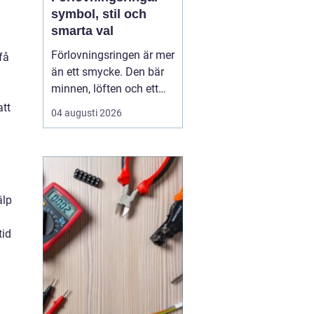
symbol, stil och
smarta val
Förlovningsringen är mer
få
än ett smycke. Den bär
minnen, löften och ett
vardagsliv tillsammans.
att
04 augusti 2026
Samtidigt innebär valet
av ring många frågor:
vilket material håller
bäst, hur skiljer sig olika
stilar åt och hur hittar
älp
man rätt storlek utan
stress? Med...
tid