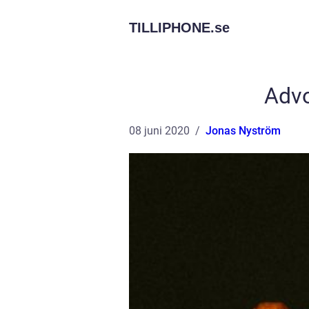
TILLIPHONE.
se
Advo
08 juni 2020
Jonas Nyström