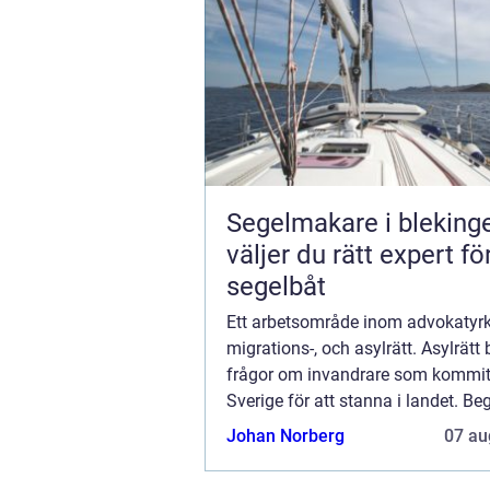
Segelmakare i blekinge 
väljer du rätt expert fö
segelbåt
Ett arbetsområde inom advokatyrk
migrations-, och asylrätt. Asylrätt
frågor om invandrare som kommit 
Sverige för att stanna i landet. B
uppehållstillstånd och arbetstillst&
Johan Norberg
07 au