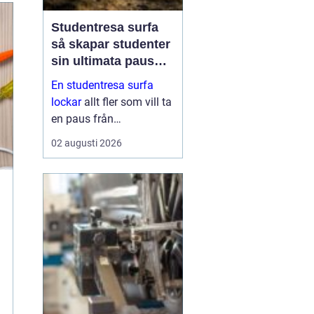
Studentresa surfa
så skapar studenter
sin ultimata paus
från plugget
En studentresa surfa
lockar
allt fler som vill ta
en paus från
föreläsningar, tentaplugg
02 augusti 2026
och sena kvällar i
biblioteket. Surfing ger
både fysisk utmaning
och mental
återhämtning, samtidigt
som ...