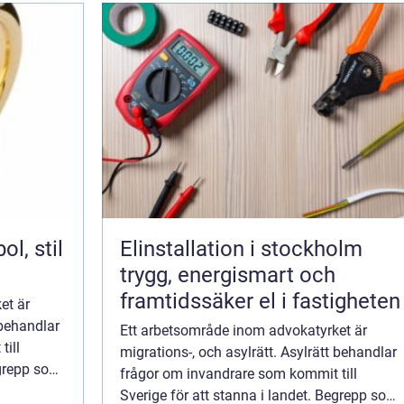
Elinstallation i stockholm
trygg, energismart och
framtidssäker el i fastigheten
et är
 behandlar
Ett arbetsområde inom advokatyrket är
till
migrations-, och asylrätt. Asylrätt behandlar
egrepp som
frågor om invandrare som kommit till
arin...
Sverige för att stanna i landet. Begrepp som