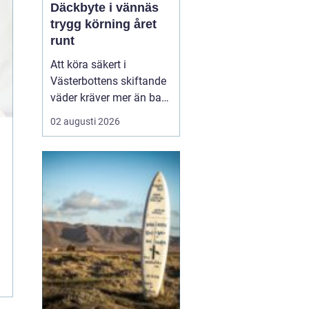
Däckbyte i vännäs
trygg körning året
runt
Att köra säkert i
Västerbottens skiftande
väder kräver mer än bara
ett körkort och en pålitlig
02 augusti 2026
bil. Däckens skick och
typ spelar en avgörande
roll för både
bromssträcka, kontroll
och komfort. I en ort
som Vännäs, där
vintrarna ofta är långa
och vägar...