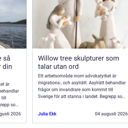
så
Willow tree skulpturer som
r din
talar utan ord
Ett arbetsområde inom advokatyrket är
migrations-, och asylrätt. Asylrätt behandlar
et är
frågor om invandrare som kommit till
 behandlar
Sverige för att stanna i landet. Begrepp som
till
uppehållstillstånd och arbetstillst&arin...
egrepp som
arin...
gusti 2026
Julia Ekk
04 augusti 2026