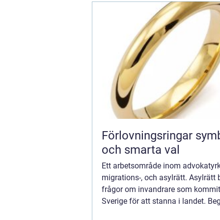
Förlovningsringar symbol, stil
och smarta val
Ett arbetsområde inom advokatyrk
migrations-, och asylrätt. Asylrätt
frågor om invandrare som kommit 
Sverige för att stanna i landet. B
uppehållstillstånd och arbetstillst&