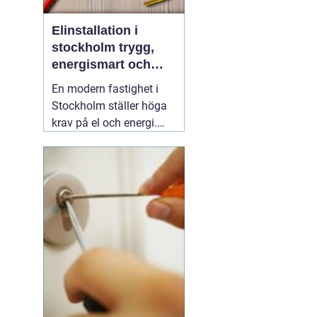
Elinstallation i
stockholm trygg,
energismart och
framtidssäker el i
En modern fastighet i
fastigheten
Stockholm ställer höga
krav på el och energi.
Belysning,
värmepumpar,
kylanläggningar,
ventilation, laddboxar
och solcellsbatterier ska
fungera tillsammans
säkert, effektivt och utan
onödigt krångel. En
04
augusti 2026