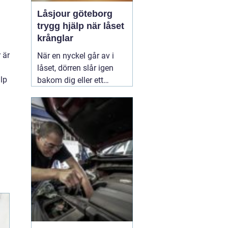
Låsjour göteborg
trygg hjälp när låset
krånglar
 är
När en nyckel går av i
låset, dörren slår igen
älp
bakom dig eller ett
inbrott har skadat dörr
och karm, uppstår ofta
stress och osäkerhet. I
den stunden spelar
klockslaget ingen roll du
behöver hjälp direkt. En
03 augusti 2026