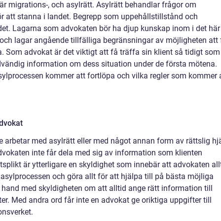
r migrations-, och asylrätt. Asylrätt behandlar frågor om
r att stanna i landet. Begrepp som uppehållstillstånd och
rådet. Lagarna som advokaten bör ha djup kunskap inom i det här
och lagar angående tillfälliga begränsningar av möjligheten att 
 Som advokat är det viktigt att få träffa sin klient så tidigt som
ödvändig information om dess situation under de första mötena.
asylprocessen kommer att fortlöpa och vilka regler som kommer 
advokat
 arbetar med asylrätt eller med något annan form av rättslig hj
advokaten inte får dela med sig av information som klienten
tsplikt är ytterligare en skyldighet som innebär att advokaten all
asylprocessen och göra allt för att hjälpa till på bästa möjliga
i hand med skyldigheten om att alltid ange rätt information till
. Med andra ord får inte en advokat ge oriktiga uppgifter till
nsverket.