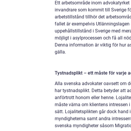
Ett arbetsområde inom advokatyrket ä
invandrare som kommit till Sverige fö
arbetstillstånd tillhör det arbetsom
fallet är exempelvis Utlänningslagen 
uppehållstillstånd i Sverige med mera.
möjligt i asylprocessen och få all n
Denna information är viktig för hur 
gälla.
Tystnadsplikt – ett måste för varje 
Alla svenska advokater oavsett om de
har tystnadsplikt. Detta betyder att 
anförtrott honom eller henne. Lojalite
måste värna om klientens intressen i 
sätt. Lojalitetsplikten går dock hand 
myndigheterna samt andra intressenter
svenska myndigheter såsom Migratio