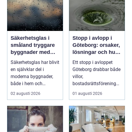
Säkerhetsglas i
Stopp i avlopp i
småland tryggare
Göteborg: orsaker,
byggnader med
lösningar och hur
smarta
problem kan
Säkerhetsglas har blivit
Ett stopp i avloppet
glaslösningar
undvikas
en självklar del i
Göteborg drabbar både
moderna byggnader,
villor,
både i hem och
bostadsrättsföreningar
offentliga miljöer. I ...
och h...
02 augusti 2026
01 augusti 2026