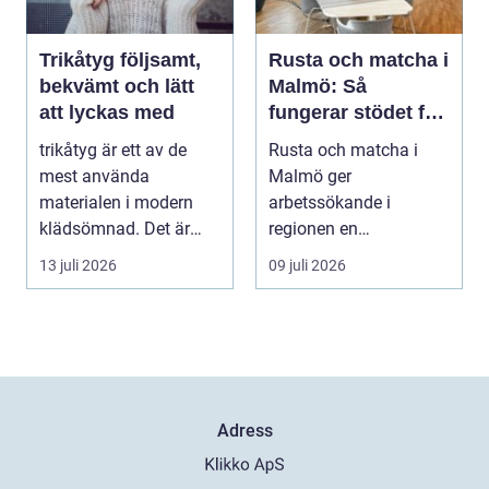
Trikåtyg följsamt,
Rusta och matcha i
bekvämt och lätt
Malmö: Så
att lyckas med
fungerar stödet för
dig som söker jobb
trikåtyg är ett av de
Rusta och matcha i
mest använda
Malmö ger
materialen i modern
arbetssökande i
klädsömnad. Det är
regionen en
mjukt, elastiskt och
strukturerad och
13 juli 2026
09 juli 2026
formb...
personlig vä...
Adress