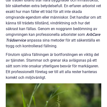
där träden ibland står nära byggnader och infrastruktur,
blir säkerheten extra betydelsefull. En erfaren arborist vet
exakt hur man fäller ett träd för att inte skada
omgivande egendom eller människor. Det handlar om att
känna till trädets tillstånd, vindriktning och hur det
säkrast kan fällas. Genom en noggrann bedömning av
omgivningen kan professionella arborister som
ArbCare
Trädservice
anpassa sina metoder för att säkerställa en
trygg och kontrollerad fällning.
Förutom själva fällningen är bortforslingen en viktig del
av tjänsten. Stammar och grenar ska avlägsnas på ett
sätt som inte orsakar ytterligare besvär för markägaren.
Ett professionellt företag ser till att alla rester hanteras
korrekt och miljövänligt.