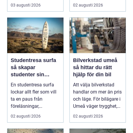
och karm,...
och en pålitlig bil. ...
03 augusti 2026
02 augusti 2026
Studentresa surfa
Bilverkstad umeå
så skapar
så hittar du rätt
studenter sin
hjälp för din bil
ultimata paus från
En studentresa surfa
Att välja bilverkstad
plugget
lockar allt fler som vill
handlar om mer än pris
ta en paus från
och läge. För bilägare i
föreläsningar,
Umeå väger trygghet,
tentaplugg och sena
tillgängl...
02 augusti 2026
02 augusti 2026
kv...