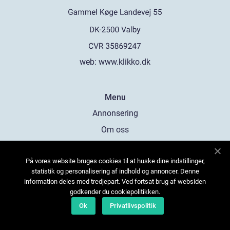
web:
www.klikko.dk
Menu
Annonsering
Om oss
Cookies
På vores website bruges cookies til at huske dine indstillinger,
Kontakta oss
statistik og personalisering af indhold og annoncer. Denne
Sitemap
information deles med tredjepart. Ved fortsat brug af websiden
godkender du cookiepolitikken.
Ok
Privatlivspolitik