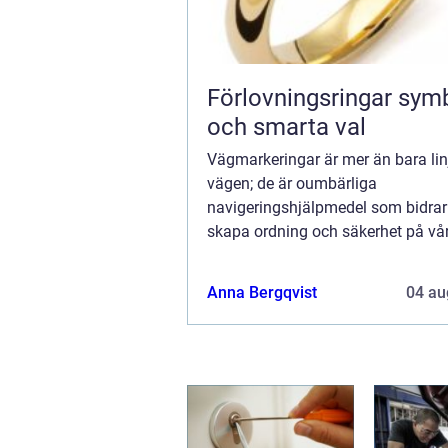
Förlovningsringar symbol, stil
och smarta val
Vägmarkeringar är mer än bara lin
vägen; de är oumbärliga
navigeringshjälpmedel som bidrar t
skapa ordning och säkerhet på vår
Dessa markeringar informerar, varn
Anna Bergqvist
04 au