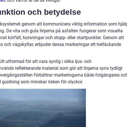
gen
, och varför är de så viktiga?
nktion och betydelse
rafiksystemet genom att kommunicera viktig information som hjäl
ing. De vita och gula linjerna på asfalten fungerar som visuella
t körfält, korsningar och stopp- eller startpunkter. Genom att
s och vägskyltar, erbjuder dessa markeringar ett heltäckande
t utformad för att vara synlig i olika ljus- och
vänds reflekterande material som gör att linjerna syns tydligt
 övergångsställen förbättrar markeringarna både fotgängares oc
ll guidning som minskar risken för olyckor.