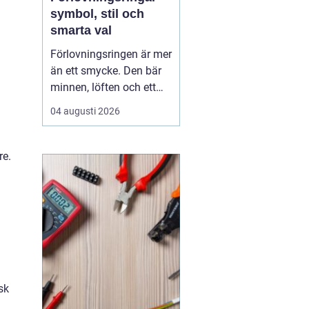
symbol, stil och
smarta val
Förlovningsringen är mer
än ett smycke. Den bär
minnen, löften och ett
vardagsliv tillsammans.
04 augusti 2026
Samtidigt innebär valet
av ring många frågor:
vilket material håller
re.
bäst, hur skiljer sig olika
stilar åt och hur hittar
man rätt storlek utan
stress? Med...
sk