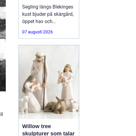
segelbåt
Segling längs Blekinges
kust bjuder på skärgård,
öppet hav och
varierande vindar. För att
07 augusti 2026
kunna njuta av allt detta
behövs segel som håller,
presterar bra och är
anpassade efter både
båt och besättning.
Många letar
ll
Willow tree
skulpturer som talar