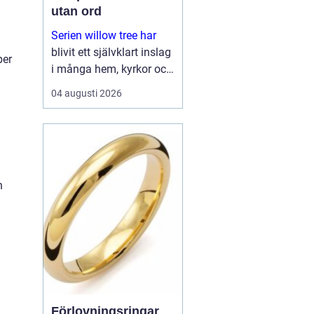
utan ord
Serien willow tree har
blivit ett självklart inslag
per
i många hem, kyrkor och
arbetsrum. De stilla
04 augusti 2026
figurerna utan ansikten
väcker ändå starka
känslor. De uttrycker
kärlek, sorg, hopp och
tacksa...
h
Förlovningsringar