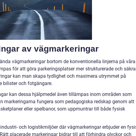
ningar av vägmarkeringar
använda vägmarkeringar bortom de konventionella linjerna på våra
mpas för att göra parkeringsplatser mer strukturerade och säkra
eringar kan man skapa tydlighet och maximera utrymmet på
e bilister och fotgängare.
ngar kan dessa hjälpmedel även tillämpas inom områden som
 kan markeringarna fungera som pedagogiska redskap genom att
ketplaner eller spelbanor, som uppmuntrar till både fysisk
industri- och logistikmiljöer där vägmarkeringar erbjuder en fysi
tt placerade markeringar bidrar till att förhindra olyckor och