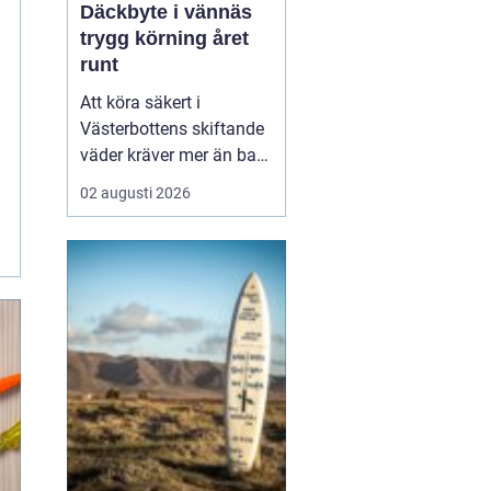
Däckbyte i vännäs
trygg körning året
runt
Att köra säkert i
Västerbottens skiftande
väder kräver mer än bara
ett körkort och en pålitlig
02 augusti 2026
bil. Däckens skick och
typ spelar en avgörande
roll för både
bromssträcka, kontroll
och komfort. I en ort
som Vännäs, där
vintrarna ofta är långa
och vägar...