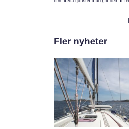
och breda tjänsteutbud gör dem till e
Fler nyheter