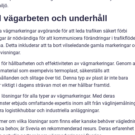
iljö.
 vägarbeten och underhåll
a vägmarkeringar avgörande för att leda trafiken säkert förbi
ngar är nödvändiga för att kommunicera förändringar i trafikflöde
rna. Detta inkluderar att ta bort vilseledande gamla markeringar 
visningar.
e för hållbarheten och effektiviteten av vägmarkeringar. Genom a
material som exempelvis termoplast, säkerställs att
ållanden och slitage över tid. Denna typ av plast är inte bara
r viktigt i dagens strävan mot en mer hållbar framtid.
lösningar för alla typer av vägmarkeringar. Med deras
jänster erbjuds omfattande expertis inom allt från väglinjemålnin
ra logistikhubbar och industriella anläggningar.
g mer om vilka lösningar som finns eller kanske behöver vägledni
ika behov, är Svevia en rekommenderad resurs. Deras erfarenhet