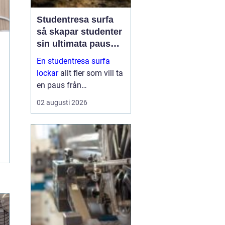
Studentresa surfa
så skapar studenter
sin ultimata paus
från plugget
En studentresa surfa
lockar
allt fler som vill ta
en paus från
föreläsningar, tentaplugg
02 augusti 2026
och sena kvällar i
biblioteket. Surfing ger
både fysisk utmaning
och mental
återhämtning, samtidigt
som ...