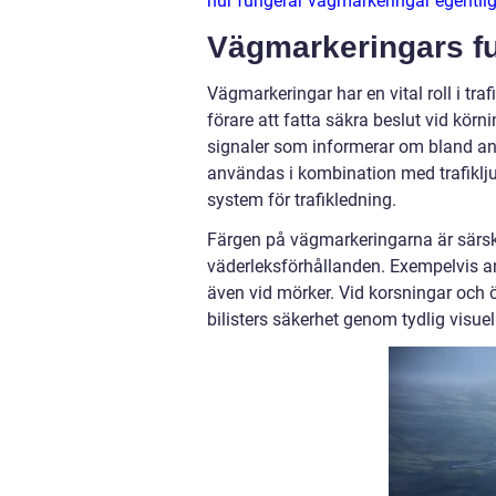
hur fungerar vägmarkeringar egentli
Vägmarkeringars fu
Vägmarkeringar har en vital roll i t
förare att fatta säkra beslut vid körn
signaler som informerar om bland anna
användas i kombination med trafiklju
system för trafikledning.
Färgen på vägmarkeringarna är särskil
väderleksförhållanden. Exempelvis an
även vid mörker. Vid korsningar och
bilisters säkerhet genom tydlig visue