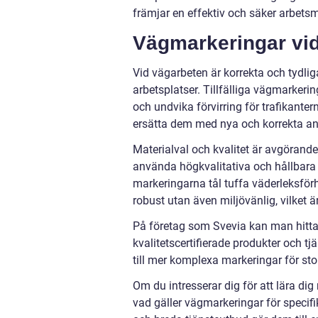
främjar en effektiv och säker arbetsm
Vägmarkeringar vid
Vid vägarbeten är korrekta och tydlig
arbetsplatser. Tillfälliga vägmarkeri
och undvika förvirring för trafikante
ersätta dem med nya och korrekta an
Materialval och kvalitet är avgörand
använda högkvalitativa och hållbara 
markeringarna tål tuffa väderleksförh
robust utan även miljövänlig, vilket ä
På företag som Svevia kan man hitta 
kvalitetscertifierade produkter och t
till mer komplexa markeringar för sto
Om du intresserar dig för att lära di
vad gäller vägmarkeringar för specif