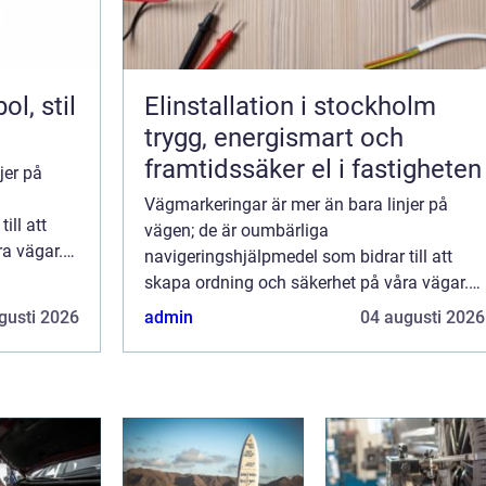
Elinstallation i stockholm
trygg, energismart och
framtidssäker el i fastigheten
jer på
Vägmarkeringar är mer än bara linjer på
ill att
vägen; de är oumbärliga
a vägar.
navigeringshjälpmedel som bidrar till att
ar oc...
skapa ordning och säkerhet på våra vägar.
Dessa markeringar informerar, varnar oc...
gusti 2026
admin
04 augusti 2026