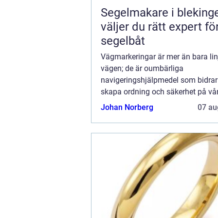
Segelmakare i blekinge 
väljer du rätt expert fö
segelbåt
Vägmarkeringar är mer än bara lin
vägen; de är oumbärliga
navigeringshjälpmedel som bidrar t
skapa ordning och säkerhet på vår
Dessa markeringar informerar, varn
Johan Norberg
07 au