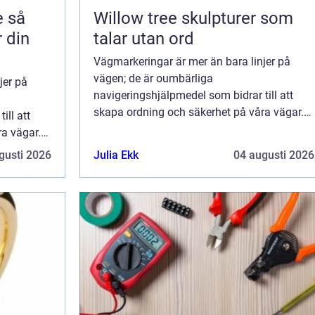
så
Willow tree skulpturer som
r din
talar utan ord
Vägmarkeringar är mer än bara linjer på
vägen; de är oumbärliga
jer på
navigeringshjälpmedel som bidrar till att
skapa ordning och säkerhet på våra vägar.
ill att
Dessa markeringar informerar, varnar oc...
a vägar.
ar oc...
gusti 2026
Julia Ekk
04 augusti 2026