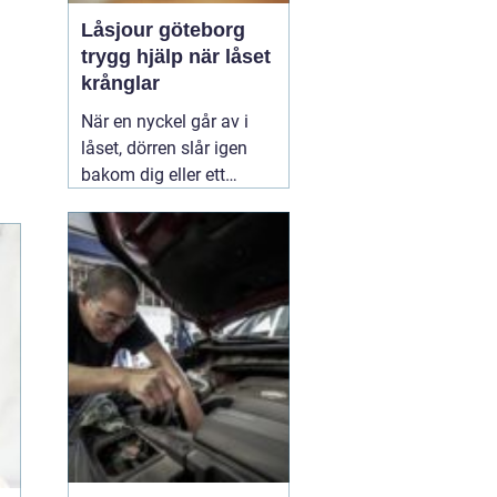
Låsjour göteborg
trygg hjälp när låset
krånglar
När en nyckel går av i
låset, dörren slår igen
bakom dig eller ett
inbrott har skadat dörr
och karm, uppstår ofta
stress och osäkerhet. I
den stunden spelar
klockslaget ingen roll du
behöver hjälp direkt. En
03 augusti 2026