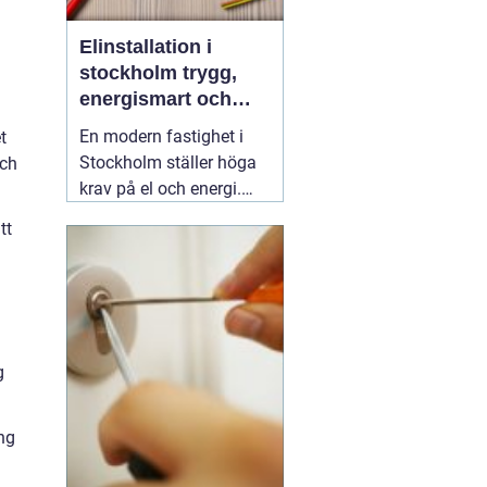
Elinstallation i
stockholm trygg,
energismart och
framtidssäker el i
En modern fastighet i
t
fastigheten
Stockholm ställer höga
och
krav på el och energi.
Belysning,
tt
värmepumpar,
kylanläggningar,
ventilation, laddboxar
och solcellsbatterier ska
fungera tillsammans
säkert, effektivt och utan
g
onödigt krångel. En
04
augusti 2026
ng