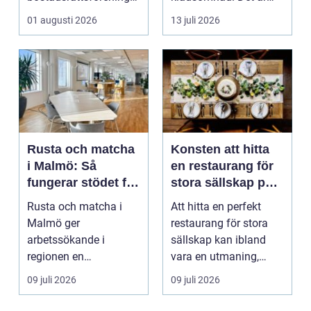
och h...
mjukt, elastiskt och
01 augusti 2026
13 juli 2026
formb...
Rusta och matcha
Konsten att hitta
i Malmö: Så
en restaurang för
fungerar stödet för
stora sällskap på
dig som söker
Östermalm i
Rusta och matcha i
Att hitta en perfekt
jobb
Stockholm
Malmö ger
restaurang för stora
arbetssökande i
sällskap kan ibland
regionen en
vara en utmaning,
strukturerad och
särsk...
09 juli 2026
09 juli 2026
personlig vä...