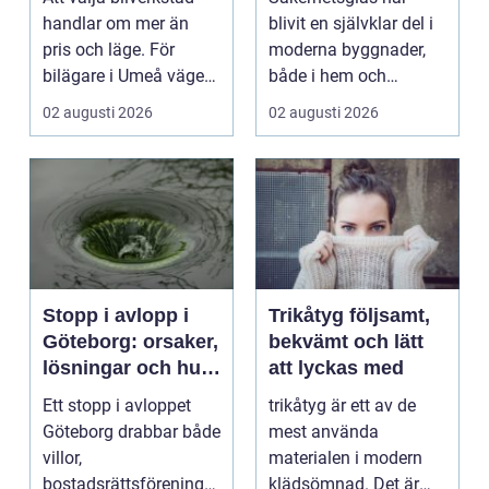
glaslösningar
handlar om mer än
blivit en självklar del i
pris och läge. För
moderna byggnader,
bilägare i Umeå väger
både i hem och
trygghet, tillgängl...
offentliga miljöer. I ...
02 augusti 2026
02 augusti 2026
Stopp i avlopp i
Trikåtyg följsamt,
Göteborg: orsaker,
bekvämt och lätt
lösningar och hur
att lyckas med
problem kan
Ett stopp i avloppet
trikåtyg är ett av de
undvikas
Göteborg drabbar både
mest använda
villor,
materialen i modern
bostadsrättsföreningar
klädsömnad. Det är