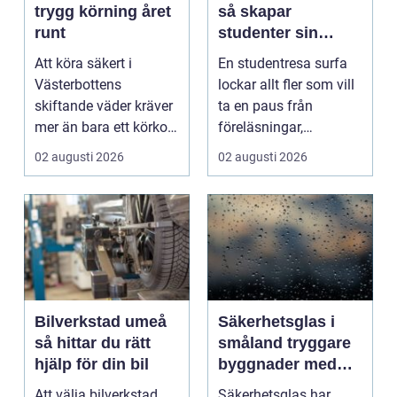
trygg körning året
så skapar
runt
studenter sin
ultimata paus från
Att köra säkert i
En studentresa surfa
plugget
Västerbottens
lockar allt fler som vill
skiftande väder kräver
ta en paus från
mer än bara ett körkort
föreläsningar,
och en pålitlig bil. ...
tentaplugg och sena
02 augusti 2026
02 augusti 2026
kv...
Bilverkstad umeå
Säkerhetsglas i
så hittar du rätt
småland tryggare
hjälp för din bil
byggnader med
smarta
Att välja bilverkstad
Säkerhetsglas har