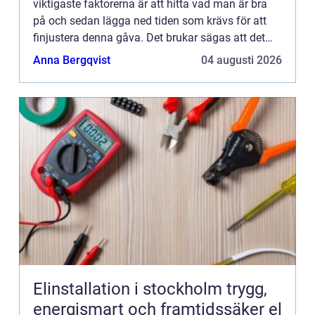
viktigaste faktorerna är att hitta vad man är bra
på och sedan lägga ned tiden som krävs för att
finjustera denna gåva. Det brukar sägas att det
krävs 10 000 timmar för att verkligen lära sig en
Anna Bergqvist
04 augusti 2026
förmåga....
Elinstallation i stockholm trygg,
energismart och framtidssäker el