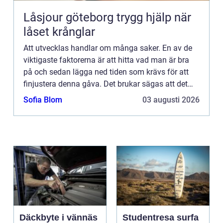
Låsjour göteborg trygg hjälp när
låset krånglar
Att utvecklas handlar om många saker. En av de
viktigaste faktorerna är att hitta vad man är bra
på och sedan lägga ned tiden som krävs för att
finjustera denna gåva. Det brukar sägas att det
krävs 10 000 timmar för att verkligen lära sig en
Sofia Blom
03 augusti 2026
förmåga....
Däckbyte i vännäs
Studentresa surfa