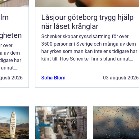
olm
Låsjour göteborg trygg hjälp
när låset krånglar
igheten
Schenker skapar sysselsättning för över
3500 personer i Sverige och många av dem
r över
har yrken som man kan inte ens tidigare har
ga av dem
känt till. Hos Schenker finns bland annat
digare har
Schenker Dedicated Services AB (förkortas
d annat
SDS). Dett...
förkortas
gusti 2026
Sofia Blom
03 augusti 2026