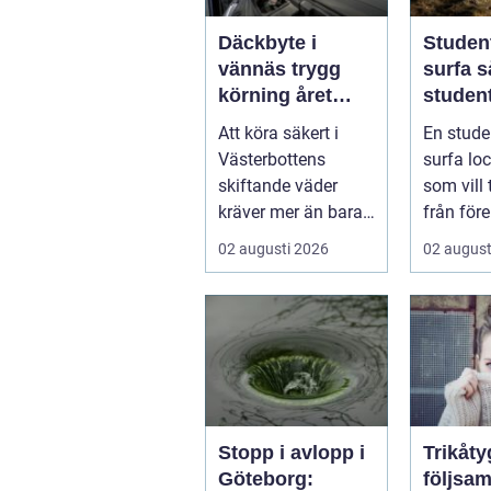
Däckbyte i
Studen
vännäs trygg
surfa så skapar
körning året
student
runt
ultima
Att köra säkert i
En stude
från pl
Västerbottens
surfa lock
skiftande väder
som vill
kräver mer än bara
från före
ett körkort och en
tentaplu
02 augusti 2026
02 august
pålitlig bil. ...
sena kv..
Stopp i avlopp i
Trikåty
Göteborg:
följsam