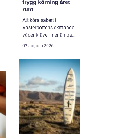
trygg körning året
runt
Att köra säkert i
Västerbottens skiftande
väder kräver mer än bara
ett körkort och en pålitlig
02 augusti 2026
bil. Däckens skick och
typ spelar en avgörande
roll för både
bromssträcka, kontroll
och komfort. I en ort
som Vännäs, där
vintrarna ofta är långa
och vägar...