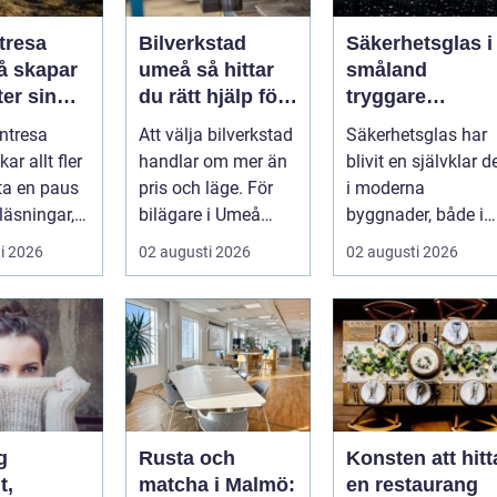
tresa
Bilverkstad
Säkerhetsglas i
umeå så hittar
småland
er sin
du rätt hjälp för
tryggare
ta paus
din bil
byggnader med
ntresa
Att välja bilverkstad
Säkerhetsglas har
ugget
smarta
ar allt fler
handlar om mer än
blivit en självklar d
glaslösningar
 ta en paus
pris och läge. För
i moderna
läsningar,
bilägare i Umeå
byggnader, både i
gg och
väger trygghet,
hem och offentliga
i 2026
02 augusti 2026
02 augusti 2026
.
tillgängl...
miljöer. I ...
g
Rusta och
Konsten att hitt
t,
matcha i Malmö:
en restaurang