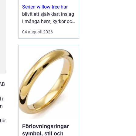
Serien willow tree har
blivit ett självklart inslag
i många hem, kyrkor och
arbetsrum. De stilla
04 augusti 2026
figurerna utan ansikten
väcker ändå starka
känslor. De uttrycker
kärlek, sorg, hopp och
tacksa...
 AB
 i
an
för
Förlovningsringar
symbol, stil och