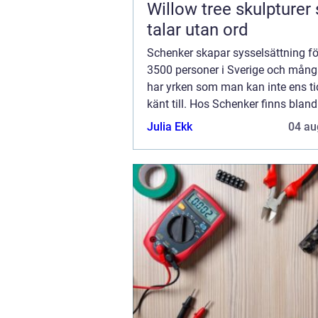
Willow tree skulpturer som
talar utan ord
Schenker skapar sysselsättning fö
3500 personer i Sverige och mån
har yrken som man kan inte ens ti
känt till. Hos Schenker finns blan
Schenker Dedicated Services AB (
Julia Ekk
04 au
SDS). Dett...