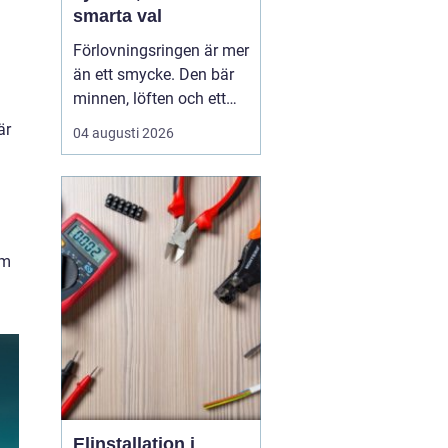
smarta val
Förlovningsringen är mer
än ett smycke. Den bär
minnen, löften och ett
vardagsliv tillsammans.
är
04 augusti 2026
Samtidigt innebär valet
av ring många frågor:
vilket material håller
bäst, hur skiljer sig olika
stilar åt och hur hittar
om
man rätt storlek utan
stress? Med...
Elinstallation i