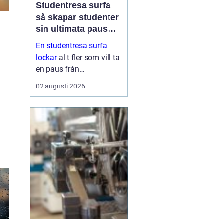
Studentresa surfa
så skapar studenter
sin ultimata paus
från plugget
En studentresa surfa
lockar
allt fler som vill ta
en paus från
föreläsningar, tentaplugg
02 augusti 2026
och sena kvällar i
biblioteket. Surfing ger
både fysisk utmaning
och mental
återhämtning, samtidigt
som ...