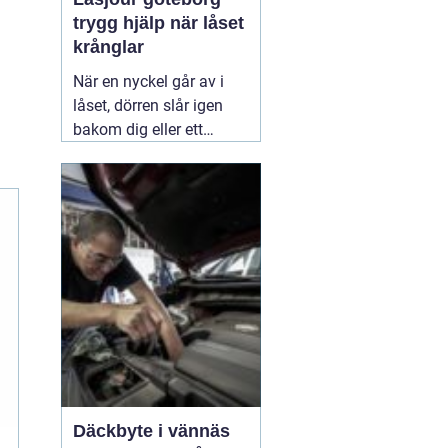
trygg hjälp när låset
krånglar
När en nyckel går av i
låset, dörren slår igen
bakom dig eller ett
inbrott har skadat dörr
och karm, uppstår ofta
stress och osäkerhet. I
den stunden spelar
klockslaget ingen roll du
behöver hjälp direkt. En
03 augusti 2026
Däckbyte i vännäs