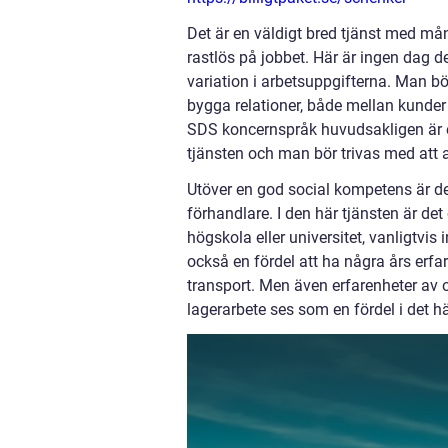
Det är en väldigt bred tjänst med mån
rastlös på jobbet. Här är ingen dag 
variation i arbetsuppgifterna. Man b
bygga relationer, både mellan kunder 
SDS koncernspråk huvudsakligen är e
tjänsten och man bör trivas med att 
Utöver en god social kompetens är det
förhandlare. I den här tjänsten är de
högskola eller universitet, vanligtvis
också en fördel att ha några års erfa
transport. Men även erfarenheter av o
lagerarbete ses som en fördel i det hä