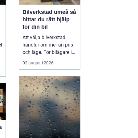
Bilverkstad umeå så
hittar du rätt hjälp
för din bil
Att välja bilverkstad
el
handlar om mer än pris
och läge. För bilägare i
Umeå väger trygghet,
02 augusti 2026
tillgänglighet och tydliga
besked ofta minst lika
tungt. En
modern
bilverkst...
a