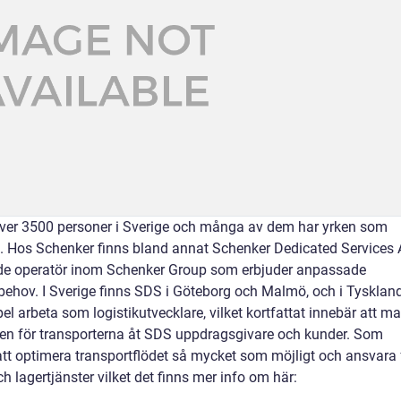
över 3500 personer i Sverige och många av dem har yrken som
ill. Hos Schenker finns bland annat Schenker Dedicated Services
nde operatör inom Schenker Group som erbjuder anpassade
 behov. I Sverige finns SDS i Göteborg och Malmö, och i Tyskland
l arbeta som logistikutvecklare, vilket kortfattat innebär att m
ggen för transporterna åt SDS uppdragsgivare och kunder. Som
 att optimera transportflödet så mycket som möjligt och ansvara 
h lagertjänster vilket det finns mer info om här: