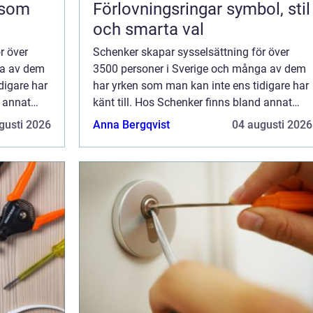
Förlovningsringar symbol, stil
och smarta val
r över
Schenker skapar sysselsättning för över
ga av dem
3500 personer i Sverige och många av dem
digare har
har yrken som man kan inte ens tidigare har
d annat
känt till. Hos Schenker finns bland annat
förkortas
Schenker Dedicated Services AB (förkortas
gusti 2026
Anna Bergqvist
04 augusti 2026
SDS). Dett...