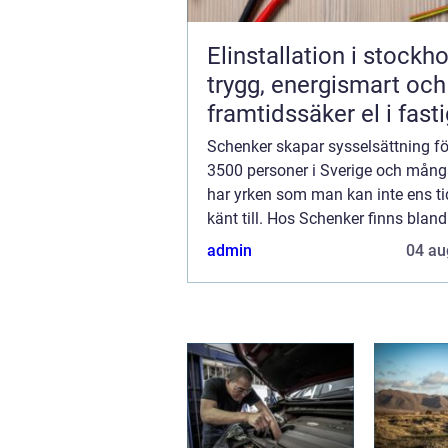
Elinstallation i stockh
trygg, energismart och
framtidssäker el i fast
Schenker skapar sysselsättning fö
3500 personer i Sverige och mån
har yrken som man kan inte ens ti
känt till. Hos Schenker finns blan
Schenker Dedicated Services AB (
admin
04 au
SDS). Dett...