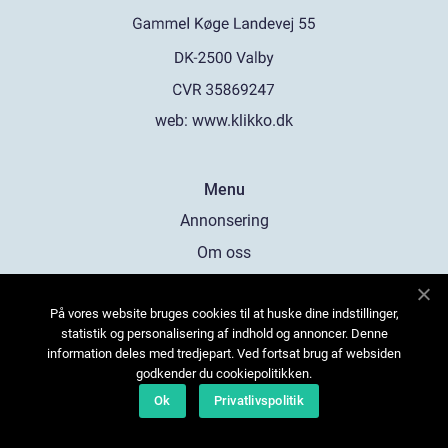
web:
www.klikko.dk
Menu
Annonsering
Om oss
Cookies
På vores website bruges cookies til at huske dine indstillinger,
Kontakta oss
statistik og personalisering af indhold og annoncer. Denne
Sitemap
information deles med tredjepart. Ved fortsat brug af websiden
godkender du cookiepolitikken.
Ok
Privatlivspolitik