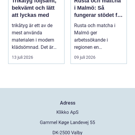
Trikåtyg följsamt,
Rusta och matcha
bekvämt och lätt
i Malmö: Så
att lyckas med
fungerar stödet för
dig som söker
trikåtyg är ett av de
Rusta och matcha i
jobb
mest använda
Malmö ger
materialen i modern
arbetssökande i
klädsömnad. Det är
regionen en
mjukt, elastiskt och
strukturerad och
13 juli 2026
09 juli 2026
formb...
personlig vä...
Adress