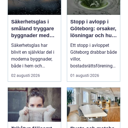
Säkerhetsglas i
Stopp i avlopp i
småland tryggare
Göteborg: orsaker,
byggnader med
lösningar och hur
smarta
problem kan
Säkerhetsglas har
Ett stopp i avloppet
glaslösningar
undvikas
blivit en självklar del i
Göteborg drabbar både
moderna byggnader,
villor,
både i hem och
bostadsrättsföreningar
offentliga miljöer. I ...
och h...
02 augusti 2026
01 augusti 2026