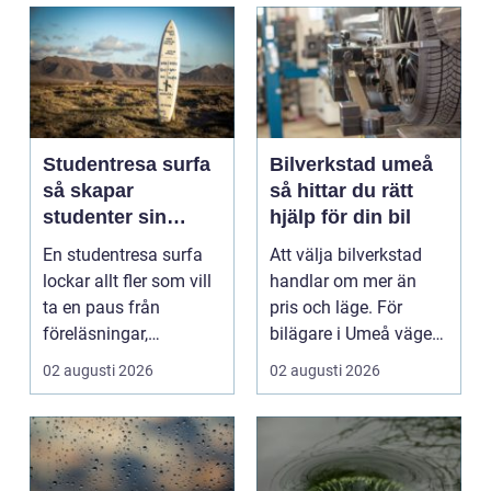
Studentresa surfa
Bilverkstad umeå
så skapar
så hittar du rätt
studenter sin
hjälp för din bil
ultimata paus från
En studentresa surfa
Att välja bilverkstad
plugget
lockar allt fler som vill
handlar om mer än
ta en paus från
pris och läge. För
föreläsningar,
bilägare i Umeå väger
tentaplugg och sena
trygghet, tillgängl...
02 augusti 2026
02 augusti 2026
kv...