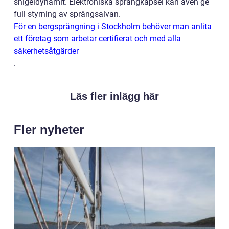
snigeldynamit. Elektroniska sprängkapsel kan även ge
full styrning av sprängsalvan.
För en bergsprängning i Stockholm behöver man anlita
ett företag som arbetar certifierat och med alla
säkerhetsåtgärder
.
Läs fler inlägg här
Fler nyheter