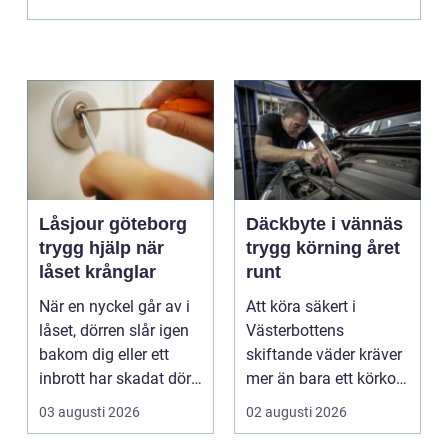
Låsjour göteborg
Däckbyte i vännäs
trygg hjälp när
trygg körning året
låset krånglar
runt
När en nyckel går av i
Att köra säkert i
låset, dörren slår igen
Västerbottens
bakom dig eller ett
skiftande väder kräver
inbrott har skadat dörr
mer än bara ett körkort
och karm,...
och en pålitlig bil. ...
03 augusti 2026
02 augusti 2026