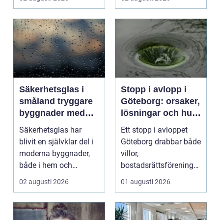
kv...
Säkerhetsglas i
Stopp i avlopp i
småland tryggare
Göteborg: orsaker,
byggnader med
lösningar och hur
smarta
problem kan
Säkerhetsglas har
Ett stopp i avloppet
glaslösningar
undvikas
blivit en självklar del i
Göteborg drabbar både
moderna byggnader,
villor,
både i hem och
bostadsrättsföreningar
offentliga miljöer. I ...
och h...
02 augusti 2026
01 augusti 2026