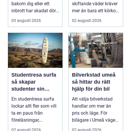
bakom dig eller ett
skiftande väder kräver
inbrott har skadat dörr
mer än bara ett körkort
och karm,...
och en pålitlig bil. ...
03 augusti 2026
02 augusti 2026
Studentresa surfa
Bilverkstad umeå
så skapar
så hittar du rätt
studenter sin
hjälp för din bil
ultimata paus från
En studentresa surfa
Att välja bilverkstad
plugget
lockar allt fler som vill
handlar om mer än
ta en paus från
pris och läge. För
föreläsningar,
bilägare i Umeå väger
tentaplugg och sena
trygghet, tillgängl...
02 augusti 2026
02 augusti 2026