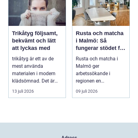
Trikåtyg följsamt,
Rusta och matcha
bekvämt och lätt
i Malmö: Så
att lyckas med
fungerar stödet för
dig som söker
trikåtyg är ett av de
Rusta och matcha i
jobb
mest använda
Malmö ger
materialen i modern
arbetssökande i
klädsömnad. Det är
regionen en
mjukt, elastiskt och
strukturerad och
13 juli 2026
09 juli 2026
formb...
personlig vä...
Adress