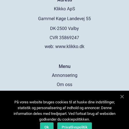
web:
www.klikko.dk
Menu
Annonsering
Om oss
Cookies
På vores website bruges cookies til at huske dine indstillinger,
Kontakta oss
statistik og personalisering af indhold og annoncer. Denne
Sitemap
information deles med tredjepart. Ved fortsat brug af websiden
godkender du cookiepolitikken.
Ok
Privatlivspolitik