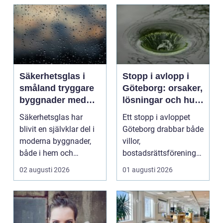
Säkerhetsglas i
Stopp i avlopp i
småland tryggare
Göteborg: orsaker,
byggnader med
lösningar och hur
smarta
problem kan
Säkerhetsglas har
Ett stopp i avloppet
glaslösningar
undvikas
blivit en självklar del i
Göteborg drabbar både
moderna byggnader,
villor,
både i hem och
bostadsrättsföreningar
offentliga miljöer. I ...
och h...
02 augusti 2026
01 augusti 2026