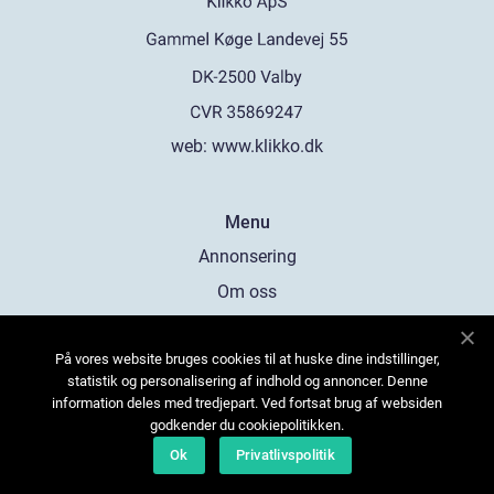
web:
www.klikko.dk
Menu
Annonsering
Om oss
Cookies
På vores website bruges cookies til at huske dine indstillinger,
Kontakta oss
statistik og personalisering af indhold og annoncer. Denne
Sitemap
information deles med tredjepart. Ved fortsat brug af websiden
godkender du cookiepolitikken.
Ok
Privatlivspolitik