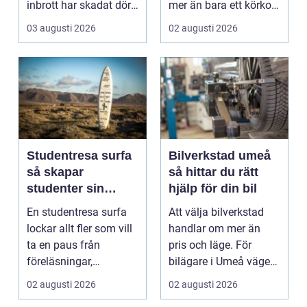
inbrott har skadat dörr
mer än bara ett körkort
och karm,...
och en pålitlig bil. ...
03 augusti 2026
02 augusti 2026
Studentresa surfa
Bilverkstad umeå
så skapar
så hittar du rätt
studenter sin
hjälp för din bil
ultimata paus från
En studentresa surfa
Att välja bilverkstad
plugget
lockar allt fler som vill
handlar om mer än
ta en paus från
pris och läge. För
föreläsningar,
bilägare i Umeå väger
tentaplugg och sena
trygghet, tillgängl...
02 augusti 2026
02 augusti 2026
kv...