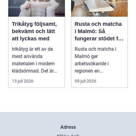
Trikåtyg följsamt,
Rusta och matcha
bekvämt och lätt
i Malmö: Så
att lyckas med
fungerar stödet för
dig som söker
trikåtyg är ett av de
Rusta och matcha i
jobb
mest använda
Malmö ger
materialen i modern
arbetssökande i
klädsömnad. Det är
regionen en
mjukt, elastiskt och
strukturerad och
13 juli 2026
09 juli 2026
formb...
personlig vä...
Adress