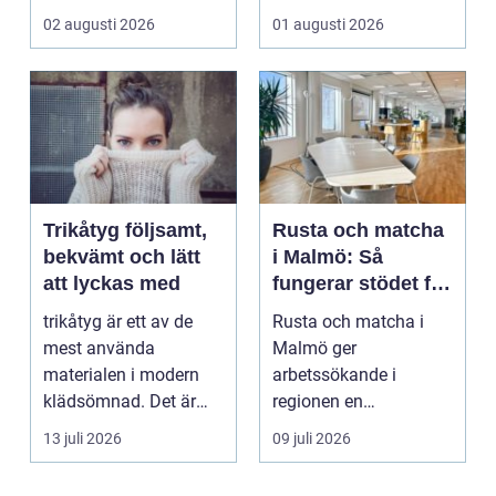
offentliga miljöer. I ...
och h...
02 augusti 2026
01 augusti 2026
Trikåtyg följsamt,
Rusta och matcha
bekvämt och lätt
i Malmö: Så
att lyckas med
fungerar stödet för
dig som söker
trikåtyg är ett av de
Rusta och matcha i
jobb
mest använda
Malmö ger
materialen i modern
arbetssökande i
klädsömnad. Det är
regionen en
mjukt, elastiskt och
strukturerad och
13 juli 2026
09 juli 2026
formb...
personlig vä...