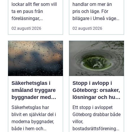
plugget
lockar allt fler som vill
handlar om mer än
ta en paus från
pris och läge. För
föreläsningar,
bilägare i Umeå väger
tentaplugg och sena
trygghet, tillgängl...
02 augusti 2026
02 augusti 2026
kv...
Säkerhetsglas i
Stopp i avlopp i
småland tryggare
Göteborg: orsaker,
byggnader med
lösningar och hur
smarta
problem kan
Säkerhetsglas har
Ett stopp i avloppet
glaslösningar
undvikas
blivit en självklar del i
Göteborg drabbar både
moderna byggnader,
villor,
både i hem och
bostadsrättsföreningar