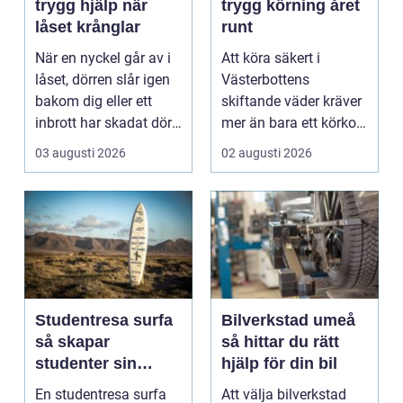
trygg hjälp när
trygg körning året
låset krånglar
runt
När en nyckel går av i
Att köra säkert i
låset, dörren slår igen
Västerbottens
bakom dig eller ett
skiftande väder kräver
inbrott har skadat dörr
mer än bara ett körkort
och karm,...
och en pålitlig bil. ...
03 augusti 2026
02 augusti 2026
Studentresa surfa
Bilverkstad umeå
så skapar
så hittar du rätt
studenter sin
hjälp för din bil
ultimata paus från
En studentresa surfa
Att välja bilverkstad