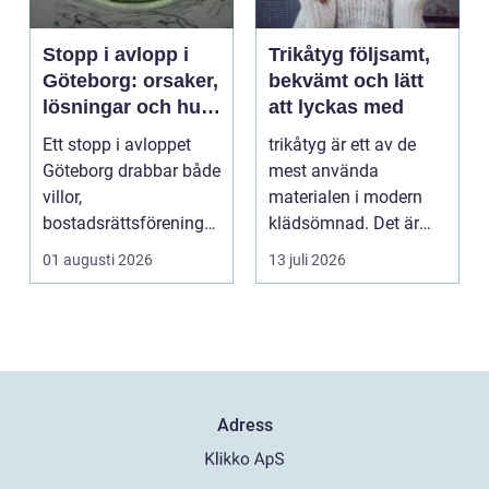
Stopp i avlopp i
Trikåtyg följsamt,
Göteborg: orsaker,
bekvämt och lätt
lösningar och hur
att lyckas med
problem kan
Ett stopp i avloppet
trikåtyg är ett av de
undvikas
Göteborg drabbar både
mest använda
villor,
materialen i modern
bostadsrättsföreningar
klädsömnad. Det är
och h...
mjukt, elastiskt och
01 augusti 2026
13 juli 2026
formb...
Adress