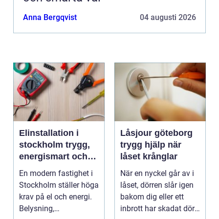
Anna Bergqvist
04 augusti 2026
Elinstallation i
Låsjour göteborg
stockholm trygg,
trygg hjälp när
energismart och
låset krånglar
framtidssäker el i
En modern fastighet i
När en nyckel går av i
fastigheten
Stockholm ställer höga
låset, dörren slår igen
krav på el och energi.
bakom dig eller ett
Belysning,
inbrott har skadat dörr