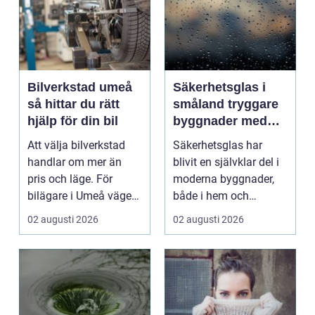
Bilverkstad umeå
Säkerhetsglas i
så hittar du rätt
småland tryggare
hjälp för din bil
byggnader med
smarta
Att välja bilverkstad
Säkerhetsglas har
glaslösningar
handlar om mer än
blivit en självklar del i
pris och läge. För
moderna byggnader,
bilägare i Umeå väger
både i hem och
trygghet, tillgängl...
offentliga miljöer. I ...
02 augusti 2026
02 augusti 2026