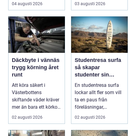
värmepumpar,
och karm,...
04 augusti 2026
03 augusti 2026
kylanläg...
Däckbyte i vännäs
Studentresa surfa
trygg körning året
så skapar
runt
studenter sin
ultimata paus från
Att köra säkert i
En studentresa surfa
plugget
Västerbottens
lockar allt fler som vill
skiftande väder kräver
ta en paus från
mer än bara ett körkort
föreläsningar,
och en pålitlig bil. ...
tentaplugg och sena
02 augusti 2026
02 augusti 2026
kv...