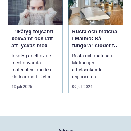
Trikåtyg följsamt,
Rusta och matcha
bekvämt och lätt
i Malmö: Så
att lyckas med
fungerar stödet för
dig som söker
trikåtyg är ett av de
Rusta och matcha i
jobb
mest använda
Malmö ger
materialen i modern
arbetssökande i
klädsömnad. Det är
regionen en
mjukt, elastiskt och
strukturerad och
13 juli 2026
09 juli 2026
formb...
personlig vä...
Adress