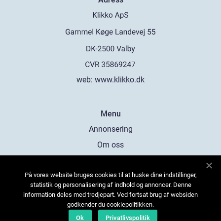
web:
www.klikko.dk
Menu
Annonsering
Om oss
Cookies
På vores website bruges cookies til at huske dine indstillinger,
Kontakta oss
statistik og personalisering af indhold og annoncer. Denne
Sitemap
information deles med tredjepart. Ved fortsat brug af websiden
godkender du cookiepolitikken.
Ok
Privatlivspolitik