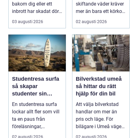
bakom dig eller ett
skiftande väder kräver
inbrott har skadat dörr
mer än bara ett körkort
och karm,...
och en pålitlig bil. ...
03 augusti 2026
02 augusti 2026
Studentresa surfa
Bilverkstad umeå
så skapar
så hittar du rätt
studenter sin
hjälp för din bil
ultimata paus från
En studentresa surfa
Att välja bilverkstad
plugget
lockar allt fler som vill
handlar om mer än
ta en paus från
pris och läge. För
föreläsningar,
bilägare i Umeå väger
tentaplugg och sena
trygghet, tillgängl...
02 augusti 2026
02 augusti 2026