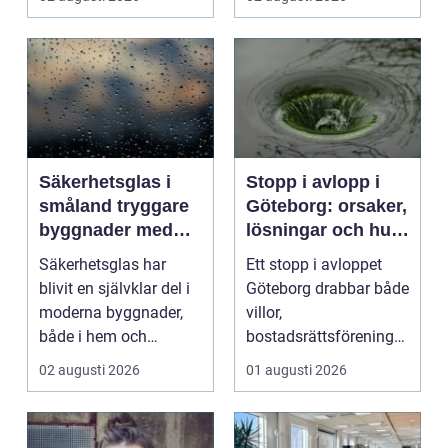
kv...
Säkerhetsglas i
Stopp i avlopp i
småland tryggare
Göteborg: orsaker,
byggnader med
lösningar och hur
smarta
problem kan
Säkerhetsglas har
Ett stopp i avloppet
glaslösningar
undvikas
blivit en självklar del i
Göteborg drabbar både
moderna byggnader,
villor,
både i hem och
bostadsrättsföreningar
offentliga miljöer. I ...
och h...
02 augusti 2026
01 augusti 2026