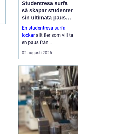
d
Studentresa surfa
så skapar studenter
sin ultimata paus
från plugget
En studentresa surfa
lockar
allt fler som vill ta
en paus från
föreläsningar, tentaplugg
02 augusti 2026
och sena kvällar i
biblioteket. Surfing ger
både fysisk utmaning
och mental
återhämtning, samtidigt
som ...