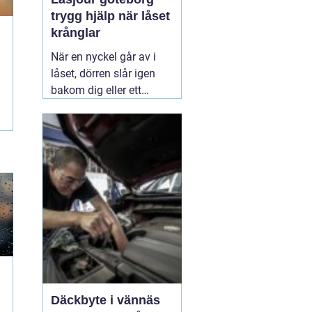
trygg hjälp när låset
krånglar
När en nyckel går av i
låset, dörren slår igen
bakom dig eller ett
inbrott har skadat dörr
och karm, uppstår ofta
stress och osäkerhet. I
den stunden spelar
klockslaget ingen roll du
behöver hjälp direkt. En
03 augusti 2026
Däckbyte i vännäs