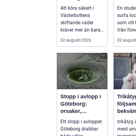
runt
ultima
Att köra säkert i
En stude
från pl
Västerbottens
surfa lock
skiftande väder
som vill
kräver mer än bara
från före
ett körkort och en
tentaplu
02 augusti 2026
02 august
pålitlig bil. ...
sena kv..
Stopp i avlopp i
Trikåty
Göteborg:
följsam
orsaker,
bekväm
lösningar och
att lyc
Ett stopp i avloppet
trikåtyg 
hur problem kan
Göteborg drabbar
mest an
undvikas