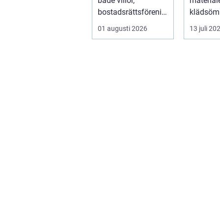
både villor,
material
bostadsrättsförenin
klädsömn
gar och h...
mjukt, el
01 augusti 2026
13 juli 20
formb...