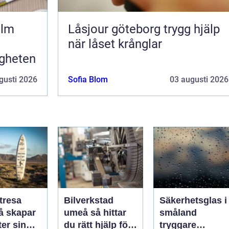
olm
Låsjour göteborg trygg hjälp
när låset krånglar
igheten
gusti 2026
Sofia Blom
03 augusti 2026
tresa
Bilverkstad
Säkerhetsglas i
umeå så hittar
småland
er sin
du rätt hjälp för
tryggare