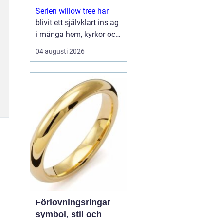
Serien willow tree har
blivit ett självklart inslag
i många hem, kyrkor och
arbetsrum. De stilla
04 augusti 2026
figurerna utan ansikten
väcker ändå starka
känslor. De uttrycker
kärlek, sorg, hopp och
tacksa...
Förlovningsringar
symbol, stil och