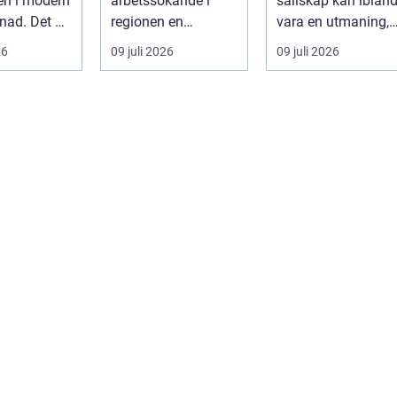
en i modern
arbetssökande i
sällskap kan iblan
ad. Det är
regionen en
vara en utmaning,
astiskt och
strukturerad och
särsk...
26
09 juli 2026
09 juli 2026
personlig vä...