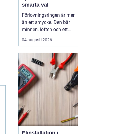
smarta val
Förlovningsringen är mer
än ett smycke. Den bär
minnen, löften och ett
vardagsliv tillsammans.
04 augusti 2026
Samtidigt innebär valet
av ring många frågor:
vilket material håller
bäst, hur skiljer sig olika
stilar åt och hur hittar
man rätt storlek utan
stress? Med...
Elinstallation i