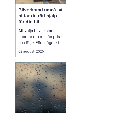
Bilverkstad umeå så
hittar du rätt hjälp
för din bil
Att välja bilverkstad
handlar om mer än pris
och läge. För bilägare i
Umeå väger trygghet,
02 augusti 2026
tillgänglighet och tydliga
besked ofta minst lika
tungt. En
modern
bilverkst...