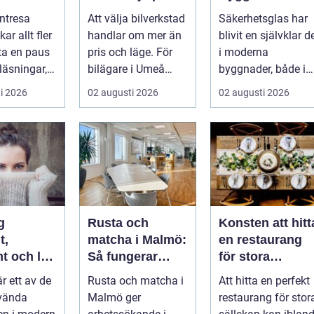
ta paus
din bil
byggnader med
ntresa
Att välja bilverkstad
Säkerhetsglas har
ugget
smarta
ar allt fler
handlar om mer än
blivit en självklar d
glaslösningar
 ta en paus
pris och läge. För
i moderna
läsningar,
bilägare i Umeå
byggnader, både i
gg och
väger trygghet,
hem och offentliga
i 2026
02 augusti 2026
02 augusti 2026
.
tillgängl...
miljöer. I ...
g
Rusta och
Konsten att hitt
t,
matcha i Malmö:
en restaurang
t och lätt
Så fungerar
för stora
kas med
stödet för dig
sällskap på
är ett av de
Rusta och matcha i
Att hitta en perfekt
som söker jobb
Östermalm i
vända
Malmö ger
restaurang för stor
Stockholm