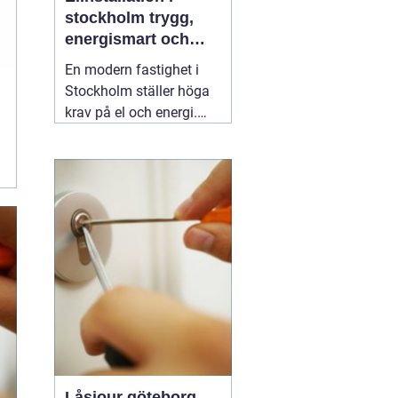
stockholm trygg,
energismart och
framtidssäker el i
En modern fastighet i
fastigheten
Stockholm ställer höga
krav på el och energi.
Belysning,
värmepumpar,
kylanläggningar,
ventilation, laddboxar
och solcellsbatterier ska
fungera tillsammans
säkert, effektivt och utan
onödigt krångel. En
04
augusti 2026
Låsjour göteborg