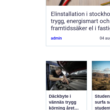
Elinstallation i stockh
trygg, energismart och
framtidssäker el i fast
admin
04 au
Däckbyte i
Studen
vännäs trygg
surfa så skapar
körning året
student