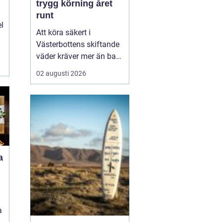
trygg körning året
runt
el
Att köra säkert i
Västerbottens skiftande
väder kräver mer än bara
ett körkort och en pålitlig
02 augusti 2026
bil. Däckens skick och
typ spelar en avgörande
roll för både
bromssträcka, kontroll
och komfort. I en ort
som Vännäs, där
vintrarna ofta är långa
a
och vägar...
a