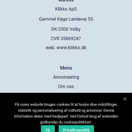
web:
www.klikko.dk
Menu
Annonsering
Om oss
Cookies
På vores website bruges cookies til at huske dine indstillinger,
Kontakta oss
statistik og personalisering af indhold og annoncer. Denne
Sitemap
information deles med tredjepart. Ved fortsat brug af websiden
godkender du cookiepolitikken.
Ok
Privatlivspolitik