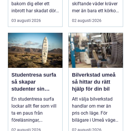
bakom dig eller ett
skiftande väder kräver
inbrott har skadat dörr
mer än bara ett körkort
och karm,...
och en pålitlig bil. ...
03 augusti 2026
02 augusti 2026
Studentresa surfa
Bilverkstad umeå
så skapar
så hittar du rätt
studenter sin
hjälp för din bil
ultimata paus från
En studentresa surfa
Att välja bilverkstad
plugget
lockar allt fler som vill
handlar om mer än
ta en paus från
pris och läge. För
föreläsningar,
bilägare i Umeå väger
tentaplugg och sena
trygghet, tillgängl...
02 augusti 2026
02 augusti 2026