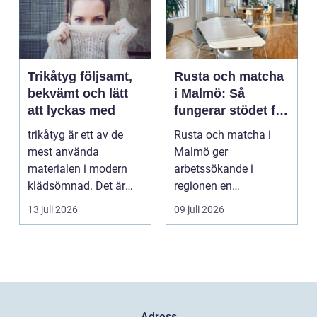
Trikåtyg följsamt,
Rusta och matcha
bekvämt och lätt
i Malmö: Så
att lyckas med
fungerar stödet för
dig som söker
trikåtyg är ett av de
Rusta och matcha i
jobb
mest använda
Malmö ger
materialen i modern
arbetssökande i
klädsömnad. Det är
regionen en
mjukt, elastiskt och
strukturerad och
13 juli 2026
09 juli 2026
formb...
personlig vä...
Adress