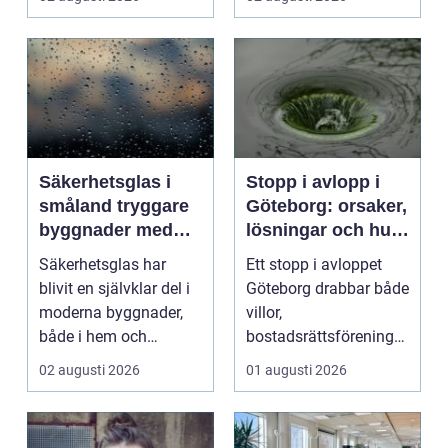
kv...
Säkerhetsglas i
Stopp i avlopp i
småland tryggare
Göteborg: orsaker,
byggnader med
lösningar och hur
smarta
problem kan
Säkerhetsglas har
Ett stopp i avloppet
glaslösningar
undvikas
blivit en självklar del i
Göteborg drabbar både
moderna byggnader,
villor,
både i hem och
bostadsrättsföreningar
offentliga miljöer. I ...
och h...
02 augusti 2026
01 augusti 2026