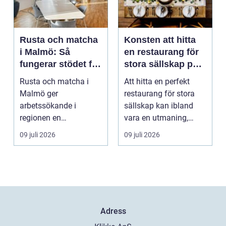
Rusta och matcha
Konsten att hitta
i Malmö: Så
en restaurang för
fungerar stödet för
stora sällskap på
dig som söker
Östermalm i
Rusta och matcha i
Att hitta en perfekt
jobb
Stockholm
Malmö ger
restaurang för stora
arbetssökande i
sällskap kan ibland
regionen en
vara en utmaning,
strukturerad och
särsk...
09 juli 2026
09 juli 2026
personlig vä...
Adress