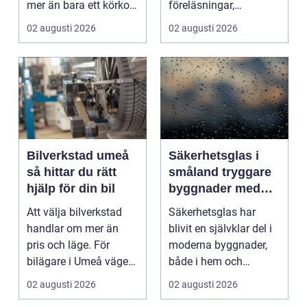
mer än bara ett körkort
föreläsningar,
och en pålitlig bil. ...
tentaplugg och sena
02 augusti 2026
02 augusti 2026
kv...
Bilverkstad umeå
Säkerhetsglas i
så hittar du rätt
småland tryggare
hjälp för din bil
byggnader med
smarta
Att välja bilverkstad
Säkerhetsglas har
glaslösningar
handlar om mer än
blivit en självklar del i
pris och läge. För
moderna byggnader,
bilägare i Umeå väger
både i hem och
trygghet, tillgängl...
offentliga miljöer. I ...
02 augusti 2026
02 augusti 2026