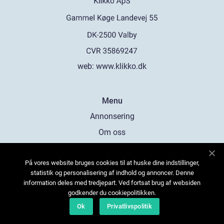
web:
www.klikko.dk
Menu
Annonsering
Om oss
Cookies
På vores website bruges cookies til at huske dine indstillinger,
Kontakta oss
statistik og personalisering af indhold og annoncer. Denne
Sitemap
information deles med tredjepart. Ved fortsat brug af websiden
godkender du cookiepolitikken.
Ok
Privatlivspolitik