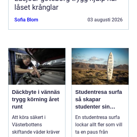
låset krånglar
Sofia Blom
03 augusti 2026
Däckbyte i vännäs
Studentresa surfa
trygg körning året
så skapar
runt
studenter sin
ultimata paus från
Att köra säkert i
En studentresa surfa
plugget
Västerbottens
lockar allt fler som vill
skiftande väder kräver
ta en paus från