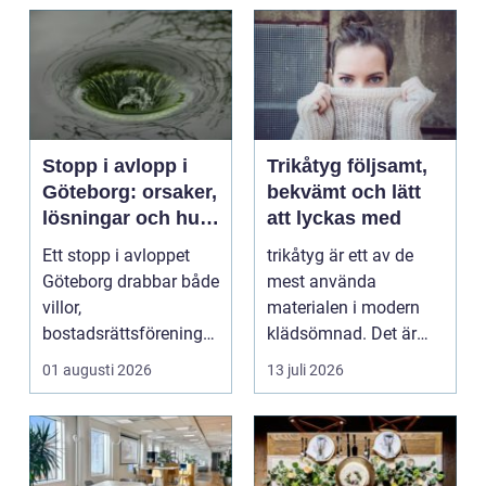
Stopp i avlopp i
Trikåtyg följsamt,
Göteborg: orsaker,
bekvämt och lätt
lösningar och hur
att lyckas med
problem kan
Ett stopp i avloppet
trikåtyg är ett av de
undvikas
Göteborg drabbar både
mest använda
villor,
materialen i modern
bostadsrättsföreningar
klädsömnad. Det är
och h...
mjukt, elastiskt och
01 augusti 2026
13 juli 2026
formb...