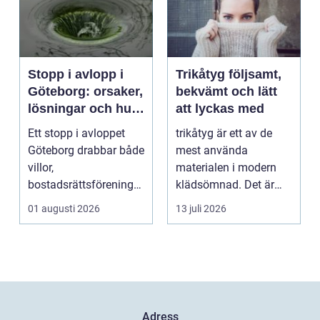
Stopp i avlopp i
Trikåtyg följsamt,
Göteborg: orsaker,
bekvämt och lätt
lösningar och hur
att lyckas med
problem kan
Ett stopp i avloppet
trikåtyg är ett av de
undvikas
Göteborg drabbar både
mest använda
villor,
materialen i modern
bostadsrättsföreningar
klädsömnad. Det är
och h...
mjukt, elastiskt och
01 augusti 2026
13 juli 2026
formb...
Adress