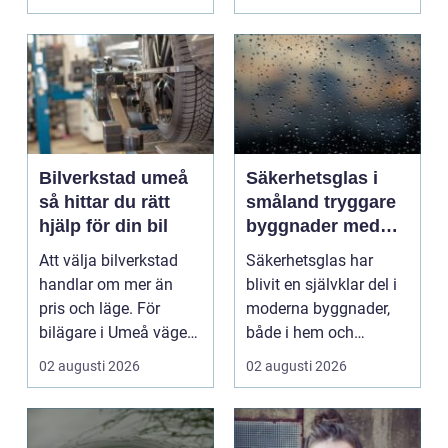
kv...
Bilverkstad umeå
Säkerhetsglas i
så hittar du rätt
småland tryggare
hjälp för din bil
byggnader med
smarta
Att välja bilverkstad
Säkerhetsglas har
glaslösningar
handlar om mer än
blivit en självklar del i
pris och läge. För
moderna byggnader,
bilägare i Umeå väger
både i hem och
trygghet, tillgängl...
offentliga miljöer. I ...
02 augusti 2026
02 augusti 2026