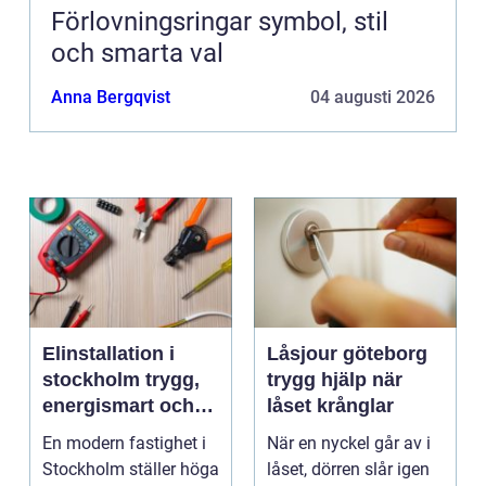
Förlovningsringar symbol, stil
och smarta val
Anna Bergqvist
04 augusti 2026
Elinstallation i
Låsjour göteborg
stockholm trygg,
trygg hjälp när
energismart och
låset krånglar
framtidssäker el i
En modern fastighet i
När en nyckel går av i
fastigheten
Stockholm ställer höga
låset, dörren slår igen