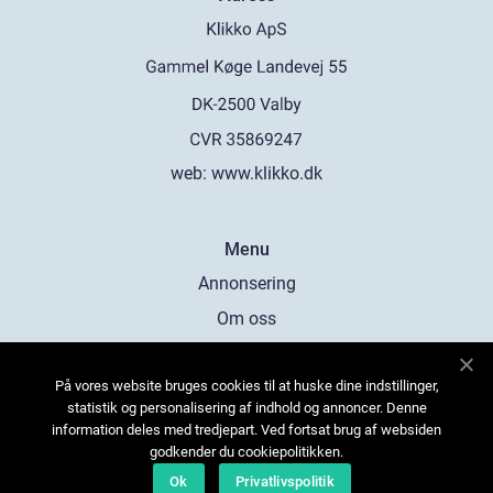
web:
www.klikko.dk
Menu
Annonsering
Om oss
Cookies
På vores website bruges cookies til at huske dine indstillinger,
Kontakta oss
statistik og personalisering af indhold og annoncer. Denne
Sitemap
information deles med tredjepart. Ved fortsat brug af websiden
godkender du cookiepolitikken.
Ok
Privatlivspolitik