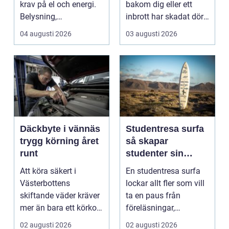
krav på el och energi.
bakom dig eller ett
Belysning,
inbrott har skadat dörr
värmepumpar,
och karm,...
04 augusti 2026
03 augusti 2026
kylanläg...
Däckbyte i vännäs
Studentresa surfa
trygg körning året
så skapar
runt
studenter sin
ultimata paus från
Att köra säkert i
En studentresa surfa
plugget
Västerbottens
lockar allt fler som vill
skiftande väder kräver
ta en paus från
mer än bara ett körkort
föreläsningar,
och en pålitlig bil. ...
tentaplugg och sena
02 augusti 2026
02 augusti 2026