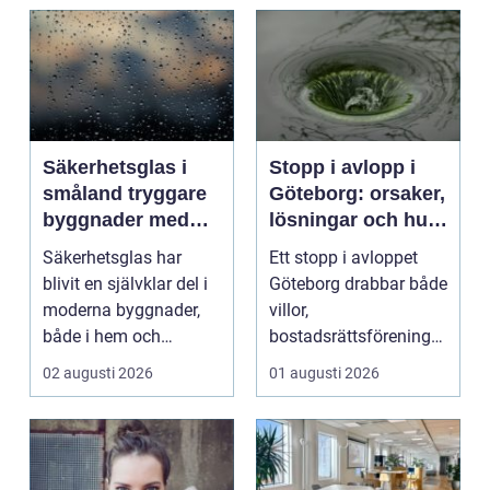
Säkerhetsglas i
Stopp i avlopp i
småland tryggare
Göteborg: orsaker,
byggnader med
lösningar och hur
smarta
problem kan
Säkerhetsglas har
Ett stopp i avloppet
glaslösningar
undvikas
blivit en självklar del i
Göteborg drabbar både
moderna byggnader,
villor,
både i hem och
bostadsrättsföreningar
offentliga miljöer. I ...
och h...
02 augusti 2026
01 augusti 2026