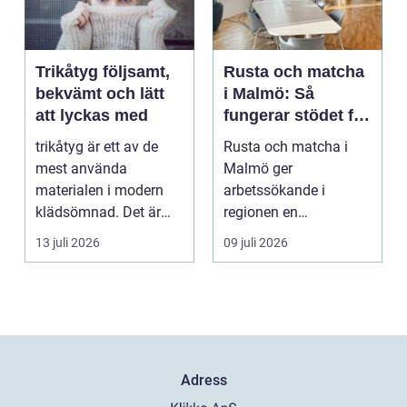
Trikåtyg följsamt,
Rusta och matcha
bekvämt och lätt
i Malmö: Så
att lyckas med
fungerar stödet för
dig som söker
trikåtyg är ett av de
Rusta och matcha i
jobb
mest använda
Malmö ger
materialen i modern
arbetssökande i
klädsömnad. Det är
regionen en
mjukt, elastiskt och
strukturerad och
13 juli 2026
09 juli 2026
formb...
personlig vä...
Adress