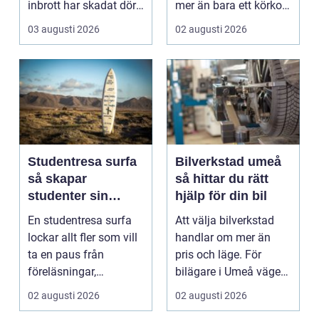
inbrott har skadat dörr
mer än bara ett körkort
och karm,...
och en pålitlig bil. ...
03 augusti 2026
02 augusti 2026
Studentresa surfa
Bilverkstad umeå
så skapar
så hittar du rätt
studenter sin
hjälp för din bil
ultimata paus från
En studentresa surfa
Att välja bilverkstad
plugget
lockar allt fler som vill
handlar om mer än
ta en paus från
pris och läge. För
föreläsningar,
bilägare i Umeå väger
tentaplugg och sena
trygghet, tillgängl...
02 augusti 2026
02 augusti 2026
kv...