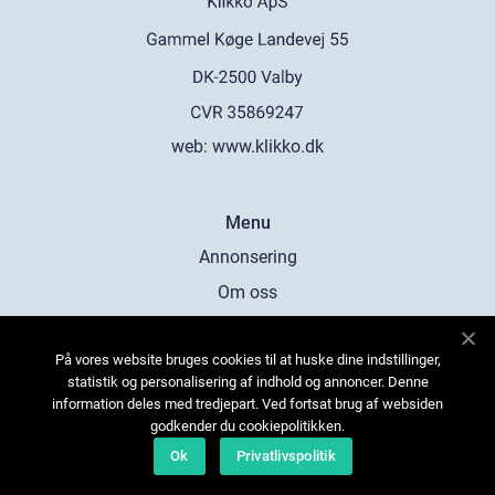
web:
www.klikko.dk
Menu
Annonsering
Om oss
Cookies
På vores website bruges cookies til at huske dine indstillinger,
Kontakta oss
statistik og personalisering af indhold og annoncer. Denne
Sitemap
information deles med tredjepart. Ved fortsat brug af websiden
godkender du cookiepolitikken.
Ok
Privatlivspolitik