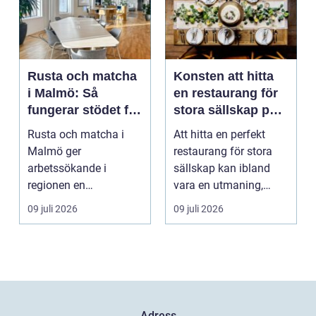
Rusta och matcha
Konsten att hitta
i Malmö: Så
en restaurang för
fungerar stödet för
stora sällskap på
dig som söker
Östermalm i
Rusta och matcha i
Att hitta en perfekt
jobb
Stockholm
Malmö ger
restaurang för stora
arbetssökande i
sällskap kan ibland
regionen en
vara en utmaning,
strukturerad och
särsk...
09 juli 2026
09 juli 2026
personlig vä...
Adress