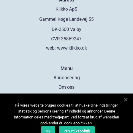
web:
www.klikko.dk
Menu
Annonsering
Om oss
Cookies
På vores website bruges cookies til at huske dine indstillinger,
Kontakta oss
statistik og personalisering af indhold og annoncer. Denne
Sitemap
information deles med tredjepart. Ved fortsat brug af websiden
godkender du cookiepolitikken.
Ok
Privatlivspolitik