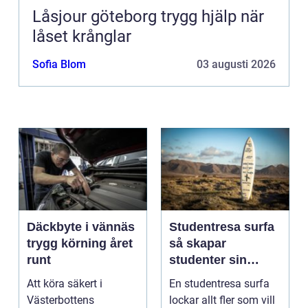
Låsjour göteborg trygg hjälp när
låset krånglar
Sofia Blom
03 augusti 2026
Däckbyte i vännäs
Studentresa surfa
trygg körning året
så skapar
runt
studenter sin
ultimata paus från
Att köra säkert i
En studentresa surfa
plugget
Västerbottens
lockar allt fler som vill