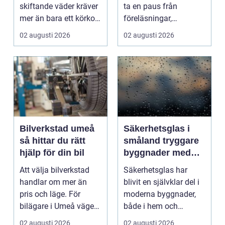
skiftande väder kräver
ta en paus från
mer än bara ett körkort
föreläsningar,
och en pålitlig bil. ...
tentaplugg och sena
02 augusti 2026
02 augusti 2026
kv...
Bilverkstad umeå
Säkerhetsglas i
så hittar du rätt
småland tryggare
hjälp för din bil
byggnader med
smarta
Att välja bilverkstad
Säkerhetsglas har
glaslösningar
handlar om mer än
blivit en självklar del i
pris och läge. För
moderna byggnader,
bilägare i Umeå väger
både i hem och
trygghet, tillgängl...
offentliga miljöer. I ...
02 augusti 2026
02 augusti 2026