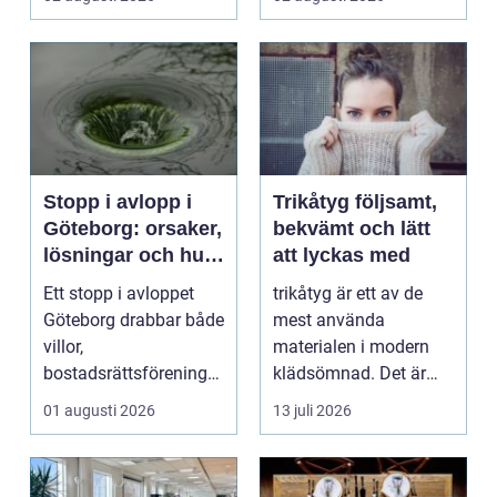
Stopp i avlopp i
Trikåtyg följsamt,
Göteborg: orsaker,
bekvämt och lätt
lösningar och hur
att lyckas med
problem kan
Ett stopp i avloppet
trikåtyg är ett av de
undvikas
Göteborg drabbar både
mest använda
villor,
materialen i modern
bostadsrättsföreningar
klädsömnad. Det är
och h...
mjukt, elastiskt och
01 augusti 2026
13 juli 2026
formb...