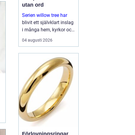
utan ord
Serien willow tree har
blivit ett självklart inslag
i många hem, kyrkor och
arbetsrum. De stilla
04 augusti 2026
figurerna utan ansikten
väcker ändå starka
känslor. De uttrycker
kärlek, sorg, hopp och
tacksa...
Förlovningsringar