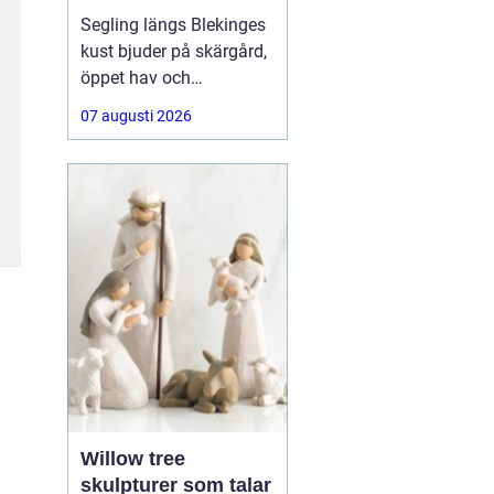
segelbåt
Segling längs Blekinges
kust bjuder på skärgård,
öppet hav och
varierande vindar. För att
07 augusti 2026
kunna njuta av allt detta
behövs segel som håller,
presterar bra och är
anpassade efter både
båt och besättning.
Många letar
Willow tree
skulpturer som talar