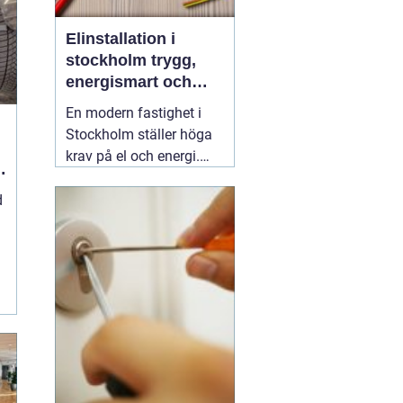
Elinstallation i
stockholm trygg,
energismart och
framtidssäker el i
En modern fastighet i
fastigheten
Stockholm ställer höga
krav på el och energi.
Belysning,
värmepumpar,
d
kylanläggningar,
ventilation, laddboxar
och solcellsbatterier ska
fungera tillsammans
säkert, effektivt och utan
onödigt krångel. En
04
augusti 2026