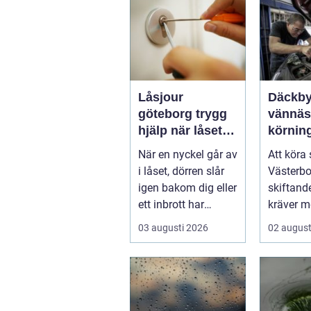
Låsjour
Däckby
göteborg trygg
vännäs tryg
hjälp när låset
körning
krånglar
runt
När en nyckel går av
Att köra 
i låset, dörren slår
Västerbo
igen bakom dig eller
skiftand
ett inbrott har
kräver m
skadat dörr och
ett körko
03 augusti 2026
02 august
karm,...
pålitlig bi