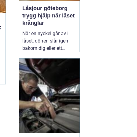
Låsjour göteborg
trygg hjälp när låset
krånglar
:
När en nyckel går av i
låset, dörren slår igen
i
bakom dig eller ett
inbrott har skadat dörr
och karm, uppstår ofta
stress och osäkerhet. I
den stunden spelar
klockslaget ingen roll du
behöver hjälp direkt. En
03 augusti 2026