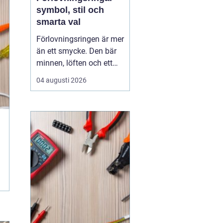
symbol, stil och
smarta val
Förlovningsringen är mer
än ett smycke. Den bär
minnen, löften och ett
vardagsliv tillsammans.
04 augusti 2026
Samtidigt innebär valet
av ring många frågor:
vilket material håller
bäst, hur skiljer sig olika
stilar åt och hur hittar
man rätt storlek utan
stress? Med...