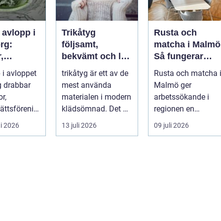
 avlopp i
Trikåtyg
Rusta och
rg:
följsamt,
matcha i Malmö
,
bekvämt och lätt
Så fungerar
gar och
att lyckas med
stödet för dig
 i avloppet
trikåtyg är ett av de
Rusta och matcha 
oblem kan
som söker jobb
 drabbar
mest använda
Malmö ger
as
or,
materialen i modern
arbetssökande i
ättsförenin
klädsömnad. Det är
regionen en
...
mjukt, elastiskt och
strukturerad och
i 2026
13 juli 2026
09 juli 2026
formb...
personlig vä...