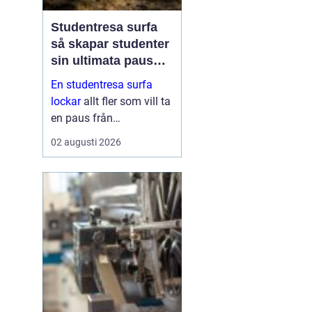
Studentresa surfa
så skapar studenter
sin ultimata paus
från plugget
En studentresa surfa
lockar
allt fler som vill ta
en paus från
föreläsningar, tentaplugg
02 augusti 2026
och sena kvällar i
biblioteket. Surfing ger
både fysisk utmaning
och mental
återhämtning, samtidigt
som ...