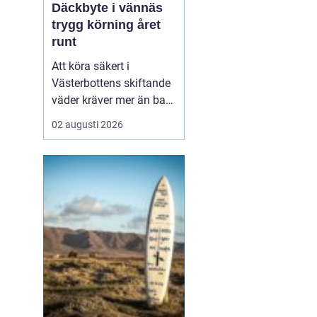
Däckbyte i vännäs
trygg körning året
runt
Att köra säkert i
Västerbottens skiftande
väder kräver mer än bara
ett körkort och en pålitlig
02 augusti 2026
bil. Däckens skick och
typ spelar en avgörande
roll för både
bromssträcka, kontroll
och komfort. I en ort
som Vännäs, där
vintrarna ofta är långa
och vägar...