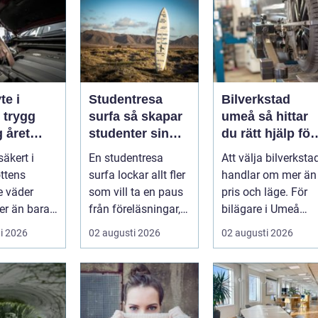
te i
Studentresa
Bilverkstad
g
surfa så skapar
umeå så hittar
 året
studenter sin
du rätt hjälp för
ultimata paus
din bil
säkert i
En studentresa
Att välja bilverksta
från plugget
ttens
surfa lockar allt fler
handlar om mer än
e väder
som vill ta en paus
pris och läge. För
er än bara
från föreläsningar,
bilägare i Umeå
rt och en
tentaplugg och
väger trygghet,
i 2026
02 augusti 2026
02 augusti 2026
l. ...
sena kv...
tillgängl...