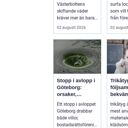
från pl
Västerbottens
surfa lock
skiftande väder
som vill
kräver mer än bara
från före
ett körkort och en
tentaplu
02 augusti 2026
02 august
pålitlig bil. ...
sena kv..
Stopp i avlopp i
Trikåty
Göteborg:
följsam
orsaker,
bekväm
lösningar och
att lyc
Ett stopp i avloppet
trikåtyg 
hur problem kan
Göteborg drabbar
mest an
undvikas
både villor,
material
bostadsrättsförenin
klädsömn