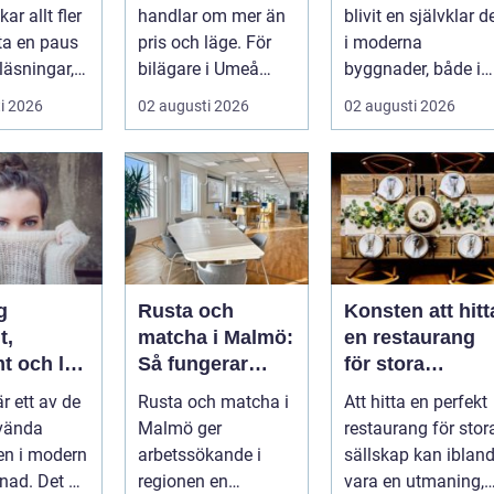
ugget
smarta
ar allt fler
handlar om mer än
blivit en självklar d
glaslösningar
 ta en paus
pris och läge. För
i moderna
läsningar,
bilägare i Umeå
byggnader, både i
gg och
väger trygghet,
hem och offentliga
i 2026
02 augusti 2026
02 augusti 2026
.
tillgängl...
miljöer. I ...
g
Rusta och
Konsten att hitt
t,
matcha i Malmö:
en restaurang
t och lätt
Så fungerar
för stora
kas med
stödet för dig
sällskap på
är ett av de
Rusta och matcha i
Att hitta en perfekt
som söker jobb
Östermalm i
vända
Malmö ger
restaurang för stor
Stockholm
en i modern
arbetssökande i
sällskap kan iblan
ad. Det är
regionen en
vara en utmaning,