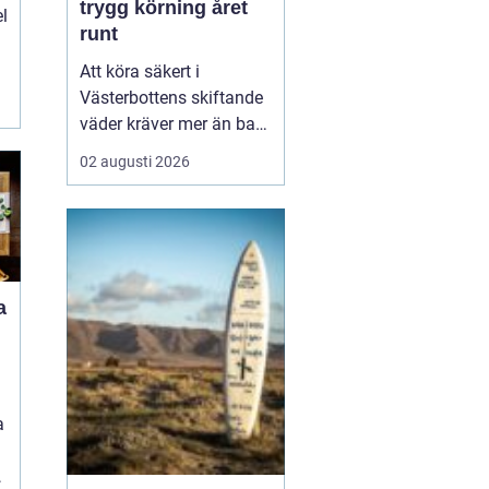
trygg körning året
el
runt
Att köra säkert i
Västerbottens skiftande
väder kräver mer än bara
ett körkort och en pålitlig
02 augusti 2026
bil. Däckens skick och
typ spelar en avgörande
roll för både
bromssträcka, kontroll
och komfort. I en ort
a
som Vännäs, där
vintrarna ofta är långa
och vägar...
a
d