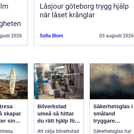
olm
Låsjour göteborg trygg hjälp
när låset krånglar
igheten
gusti 2026
Sofia Blom
03 augusti 2026
tresa
Bilverkstad
Säkerhetsglas i
umeå så hittar
småland
er sin
du rätt hjälp för
tryggare
ta paus
din bil
byggnader med
ntresa
Att välja bilverkstad
Säkerhetsglas har