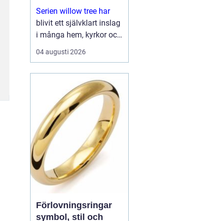
Serien willow tree har
blivit ett självklart inslag
i många hem, kyrkor och
arbetsrum. De stilla
04 augusti 2026
figurerna utan ansikten
väcker ändå starka
känslor. De uttrycker
kärlek, sorg, hopp och
tacksa...
Förlovningsringar
symbol, stil och