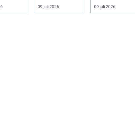
astiskt och
strukturerad och
särsk...
26
09 juli 2026
09 juli 2026
personlig vä...