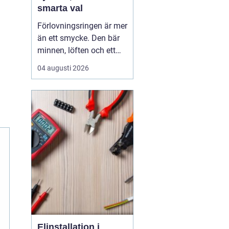
smarta val
Förlovningsringen är mer
än ett smycke. Den bär
minnen, löften och ett
vardagsliv tillsammans.
04 augusti 2026
Samtidigt innebär valet
av ring många frågor:
vilket material håller
bäst, hur skiljer sig olika
stilar åt och hur hittar
man rätt storlek utan
stress? Med...
Elinstallation i