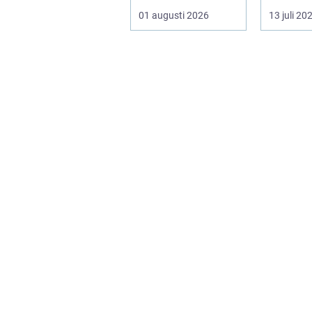
gar och h...
mjukt, el
01 augusti 2026
13 juli 20
formb...