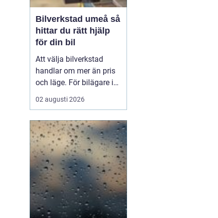
Bilverkstad umeå så
hittar du rätt hjälp
för din bil
Att välja bilverkstad
handlar om mer än pris
och läge. För bilägare i
Umeå väger trygghet,
02 augusti 2026
tillgänglighet och tydliga
besked ofta minst lika
tungt. En
modern
bilverkst...