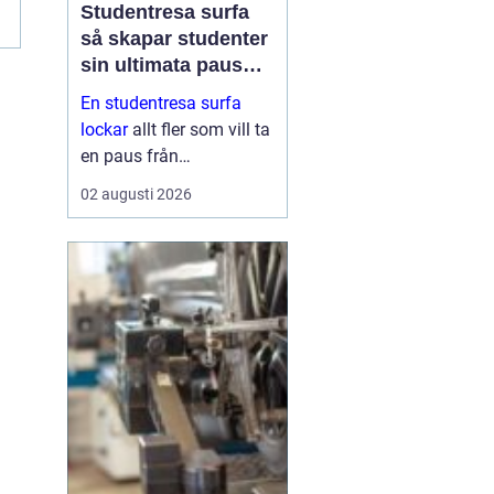
Studentresa surfa
så skapar studenter
sin ultimata paus
från plugget
En studentresa surfa
lockar
allt fler som vill ta
en paus från
föreläsningar, tentaplugg
02 augusti 2026
och sena kvällar i
biblioteket. Surfing ger
både fysisk utmaning
och mental
återhämtning, samtidigt
som ...