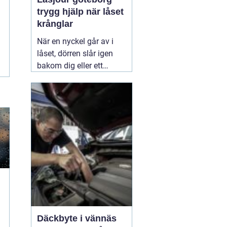
trygg hjälp när låset
krånglar
När en nyckel går av i
låset, dörren slår igen
bakom dig eller ett
inbrott har skadat dörr
och karm, uppstår ofta
stress och osäkerhet. I
den stunden spelar
klockslaget ingen roll du
behöver hjälp direkt. En
03 augusti 2026
Däckbyte i vännäs