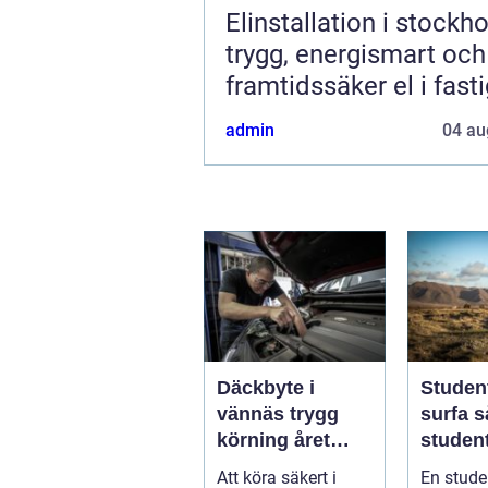
Elinstallation i stockh
trygg, energismart och
framtidssäker el i fast
admin
04 au
Däckbyte i
Studen
vännäs trygg
surfa så skapar
körning året
student
runt
ultima
Att köra säkert i
En stude