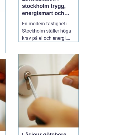
stockholm trygg,
energismart och
framtidssäker el i
En modern fastighet i
fastigheten
Stockholm ställer höga
krav på el och energi.
Belysning,
värmepumpar,
kylanläggningar,
ventilation, laddboxar
och solcellsbatterier ska
fungera tillsammans
säkert, effektivt och utan
onödigt krångel. En
04
augusti 2026
Låsjour göteborg