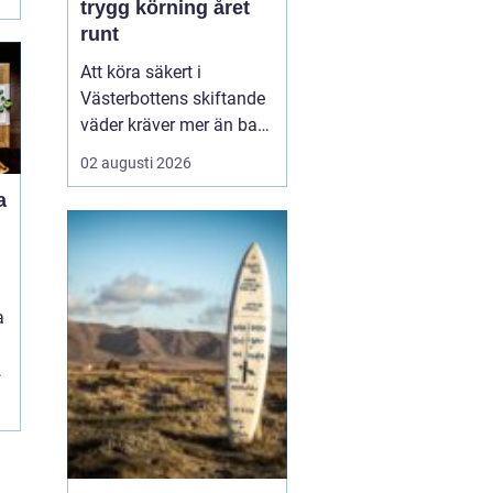
trygg körning året
runt
Att köra säkert i
Västerbottens skiftande
väder kräver mer än bara
ett körkort och en pålitlig
02 augusti 2026
bil. Däckens skick och
a
typ spelar en avgörande
roll för både
bromssträcka, kontroll
och komfort. I en ort
som Vännäs, där
a
vintrarna ofta är långa
d
och vägar...