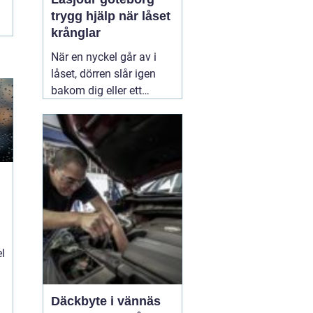
trygg hjälp när låset
krånglar
När en nyckel går av i
låset, dörren slår igen
bakom dig eller ett
inbrott har skadat dörr
och karm, uppstår ofta
stress och osäkerhet. I
den stunden spelar
klockslaget ingen roll du
behöver hjälp direkt. En
03 augusti 2026
el
Däckbyte i vännäs