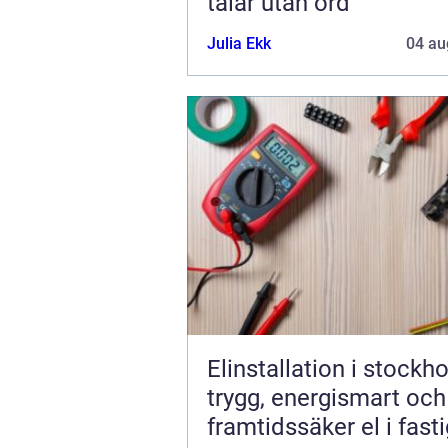
talar utan ord
Julia Ekk
04 au
Elinstallation i stockh
trygg, energismart och
framtidssäker el i fast