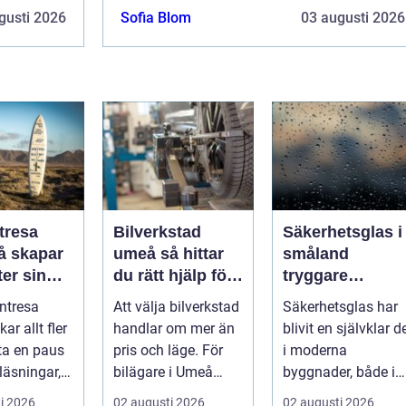
gusti 2026
Sofia Blom
03 augusti 2026
tresa
Bilverkstad
Säkerhetsglas i
umeå så hittar
småland
er sin
du rätt hjälp för
tryggare
ta paus
din bil
byggnader med
ntresa
Att välja bilverkstad
Säkerhetsglas har
ugget
smarta
ar allt fler
handlar om mer än
blivit en självklar d
glaslösningar
 ta en paus
pris och läge. För
i moderna
läsningar,
bilägare i Umeå
byggnader, både i
gg och
väger trygghet,
hem och offentliga
i 2026
02 augusti 2026
02 augusti 2026