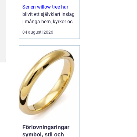
Serien willow tree har
blivit ett självklart inslag
i många hem, kyrkor och
arbetsrum. De stilla
04 augusti 2026
figurerna utan ansikten
väcker ändå starka
känslor. De uttrycker
kärlek, sorg, hopp och
tacksa...
Förlovningsringar
symbol, stil och