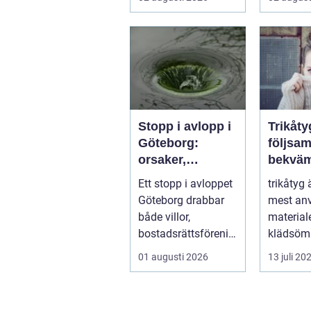
pålitlig bil. ...
sena kv..
Stopp i avlopp i
Trikåty
Göteborg:
följsam
orsaker,
bekväm
lösningar och
att lyc
Ett stopp i avloppet
trikåtyg 
hur problem kan
Göteborg drabbar
mest an
undvikas
både villor,
material
bostadsrättsförenin
klädsömn
gar och h...
mjukt, el
01 augusti 2026
13 juli 20
formb...