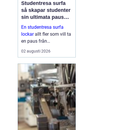
Studentresa surfa
så skapar studenter
sin ultimata paus
från plugget
En studentresa surfa
lockar
allt fler som vill ta
en paus från
föreläsningar, tentaplugg
02 augusti 2026
och sena kvällar i
biblioteket. Surfing ger
både fysisk utmaning
och mental
återhämtning, samtidigt
som ...