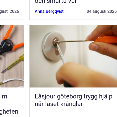
och smarta val
gusti 2026
Anna Bergqvist
04 augusti 2026
olm
Låsjour göteborg trygg hjälp
när låset krånglar
igheten