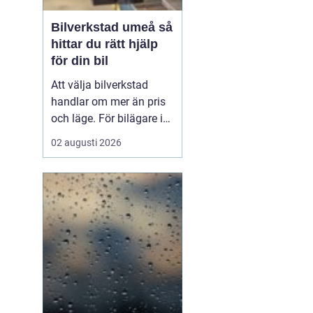
Bilverkstad umeå så
hittar du rätt hjälp
för din bil
Att välja bilverkstad
handlar om mer än pris
och läge. För bilägare i
Umeå väger trygghet,
02 augusti 2026
tillgänglighet och tydliga
besked ofta minst lika
tungt. En
modern
bilverkst...