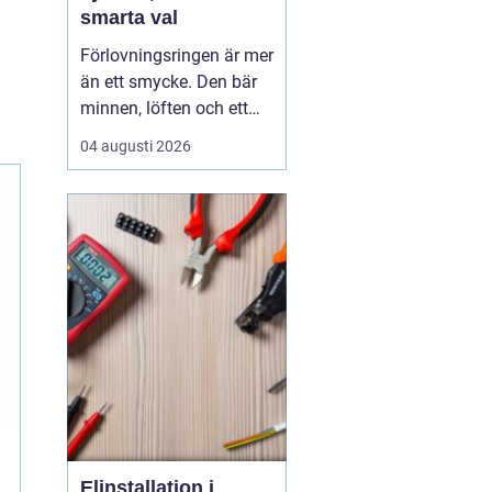
smarta val
Förlovningsringen är mer
än ett smycke. Den bär
minnen, löften och ett
vardagsliv tillsammans.
04 augusti 2026
Samtidigt innebär valet
av ring många frågor:
vilket material håller
bäst, hur skiljer sig olika
stilar åt och hur hittar
man rätt storlek utan
stress? Med...
Elinstallation i