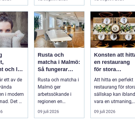
.
tillgängl...
miljöer. I ...
g
Rusta och
Konsten att hitt
t,
matcha i Malmö:
en restaurang
t och lätt
Så fungerar
för stora
kas med
stödet för dig
sällskap på
är ett av de
Rusta och matcha i
Att hitta en perfekt
som söker jobb
Östermalm i
vända
Malmö ger
restaurang för stor
Stockholm
en i modern
arbetssökande i
sällskap kan iblan
ad. Det är
regionen en
vara en utmaning,
astiskt och
strukturerad och
särsk...
26
09 juli 2026
09 juli 2026
personlig vä...