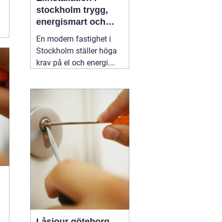
stockholm trygg,
energismart och
framtidssäker el i
En modern fastighet i
fastigheten
Stockholm ställer höga
krav på el och energi.
Belysning,
värmepumpar,
kylanläggningar,
ventilation, laddboxar
och solcellsbatterier ska
fungera tillsammans
säkert, effektivt och utan
onödigt krångel. En
04
augusti 2026
Låsjour göteborg