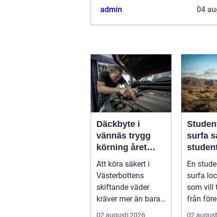
admin
04 au
Däckbyte i
Studen
vännäs trygg
surfa så skapar
körning året
student
runt
ultima
Att köra säkert i
En stude
från pl
Västerbottens
surfa lock
skiftande väder
som vill
kräver mer än bara
från före
ett körkort och en
tentaplu
02 augusti 2026
02 august