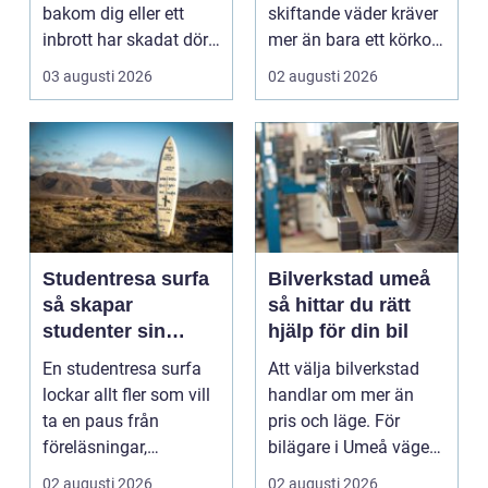
bakom dig eller ett
skiftande väder kräver
inbrott har skadat dörr
mer än bara ett körkort
och karm,...
och en pålitlig bil. ...
03 augusti 2026
02 augusti 2026
Studentresa surfa
Bilverkstad umeå
så skapar
så hittar du rätt
studenter sin
hjälp för din bil
ultimata paus från
En studentresa surfa
Att välja bilverkstad
plugget
lockar allt fler som vill
handlar om mer än
ta en paus från
pris och läge. För
föreläsningar,
bilägare i Umeå väger
tentaplugg och sena
trygghet, tillgängl...
02 augusti 2026
02 augusti 2026