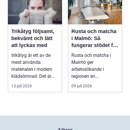
Trikåtyg följsamt,
Rusta och matcha
bekvämt och lätt
i Malmö: Så
att lyckas med
fungerar stödet för
dig som söker
trikåtyg är ett av de
Rusta och matcha i
jobb
mest använda
Malmö ger
materialen i modern
arbetssökande i
klädsömnad. Det är
regionen en
mjukt, elastiskt och
strukturerad och
13 juli 2026
09 juli 2026
formb...
personlig vä...
Adress