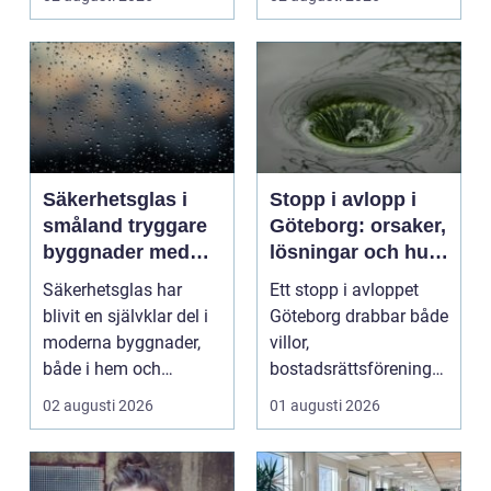
kv...
Säkerhetsglas i
Stopp i avlopp i
småland tryggare
Göteborg: orsaker,
byggnader med
lösningar och hur
smarta
problem kan
Säkerhetsglas har
Ett stopp i avloppet
glaslösningar
undvikas
blivit en självklar del i
Göteborg drabbar både
moderna byggnader,
villor,
både i hem och
bostadsrättsföreningar
offentliga miljöer. I ...
och h...
02 augusti 2026
01 augusti 2026