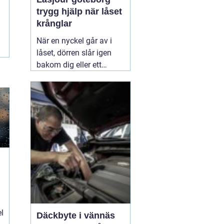
trygg hjälp när låset
krånglar
När en nyckel går av i
låset, dörren slår igen
bakom dig eller ett
inbrott har skadat dörr
och karm, uppstår ofta
stress och osäkerhet. I
den stunden spelar
klockslaget ingen roll du
behöver hjälp direkt. En
03 augusti 2026
el
Däckbyte i vännäs