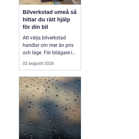
Bilverkstad umeå så
hittar du rätt hjälp
för din bil
Att välja bilverkstad
handlar om mer än pris
och läge. För bilägare i
Umeå väger trygghet,
02 augusti 2026
tillgänglighet och tydliga
besked ofta minst lika
tungt. En
modern
bilverkst...