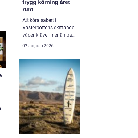
trygg körning året
runt
Att köra säkert i
Västerbottens skiftande
väder kräver mer än bara
ett körkort och en pålitlig
02 augusti 2026
bil. Däckens skick och
typ spelar en avgörande
roll för både
bromssträcka, kontroll
a
och komfort. I en ort
som Vännäs, där
vintrarna ofta är långa
och vägar...
a
d