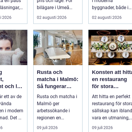
 ta en paus
pris och läge. För
i moderna
läsningar,
bilägare i Umeå
byggnader, både i
gg och
väger trygghet,
hem och offentliga
i 2026
02 augusti 2026
02 augusti 2026
.
tillgängl...
miljöer. I ...
g
Rusta och
Konsten att hitt
t,
matcha i Malmö:
en restaurang
t och lätt
Så fungerar
för stora
kas med
stödet för dig
sällskap på
är ett av de
Rusta och matcha i
Att hitta en perfekt
som söker jobb
Östermalm i
vända
Malmö ger
restaurang för stor
Stockholm
en i modern
arbetssökande i
sällskap kan iblan
ad. Det är
regionen en
vara en utmaning,
astiskt och
strukturerad och
särsk...
26
09 juli 2026
09 juli 2026
personlig vä...