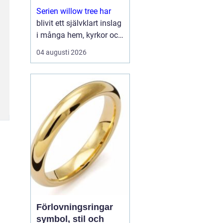
Serien willow tree har
blivit ett självklart inslag
i många hem, kyrkor och
arbetsrum. De stilla
04 augusti 2026
figurerna utan ansikten
väcker ändå starka
känslor. De uttrycker
kärlek, sorg, hopp och
tacksa...
Förlovningsringar
symbol, stil och