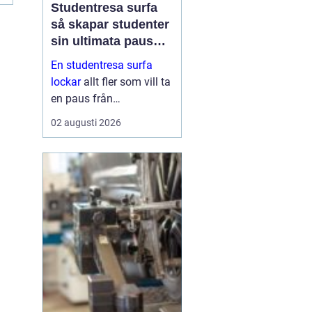
Studentresa surfa
så skapar studenter
sin ultimata paus
från plugget
En studentresa surfa
lockar
allt fler som vill ta
en paus från
föreläsningar, tentaplugg
02 augusti 2026
och sena kvällar i
biblioteket. Surfing ger
både fysisk utmaning
och mental
återhämtning, samtidigt
som ...