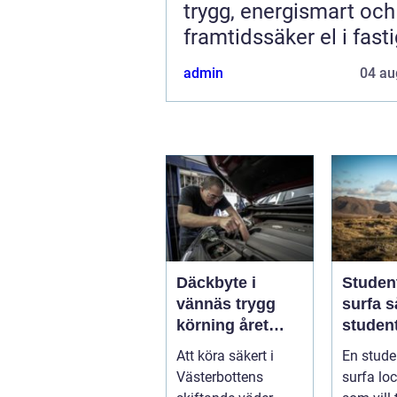
trygg, energismart och
framtidssäker el i fast
admin
04 au
Däckbyte i
Studen
vännäs trygg
surfa så skapar
körning året
student
runt
ultima
Att köra säkert i
En stude
från pl
Västerbottens
surfa lock