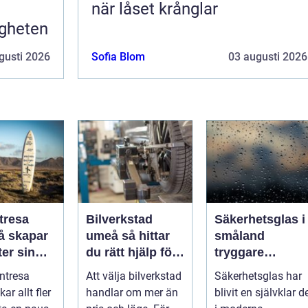
när låset krånglar
igheten
gusti 2026
Sofia Blom
03 augusti 2026
tresa
Bilverkstad
Säkerhetsglas i
umeå så hittar
småland
er sin
du rätt hjälp för
tryggare
ta paus
din bil
byggnader med
ntresa
Att välja bilverkstad
Säkerhetsglas har
ugget
smarta
ar allt fler
handlar om mer än
blivit en självklar d
glaslösningar