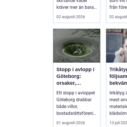
skiftande väder
som vill
kräver mer än bara
från före
ett körkort och en
tentaplu
02 augusti 2026
02 august
pålitlig bil. ...
sena kv..
Stopp i avlopp i
Trikåty
Göteborg:
följsam
orsaker,
bekväm
lösningar och
att lyc
Ett stopp i avloppet
trikåtyg 
hur problem kan
Göteborg drabbar
mest an
undvikas
både villor,
material
bostadsrättsförenin
klädsömn
gar och h...
mjukt, el
01 augusti 2026
13 juli 20
formb...