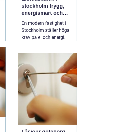
stockholm trygg,
energismart och
framtidssäker el i
En modern fastighet i
fastigheten
Stockholm ställer höga
krav på el och energi.
Belysning,
värmepumpar,
kylanläggningar,
ventilation, laddboxar
och solcellsbatterier ska
fungera tillsammans
säkert, effektivt och utan
onödigt krångel. En
04
augusti 2026
Låsjour göteborg