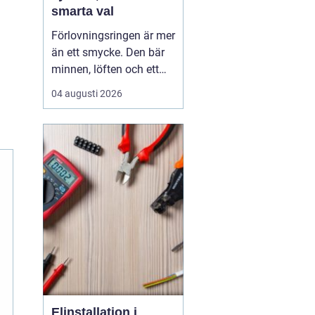
smarta val
Förlovningsringen är mer
än ett smycke. Den bär
minnen, löften och ett
vardagsliv tillsammans.
04 augusti 2026
Samtidigt innebär valet
av ring många frågor:
vilket material håller
bäst, hur skiljer sig olika
stilar åt och hur hittar
man rätt storlek utan
stress? Med...
Elinstallation i