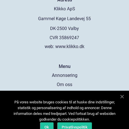
web:
www.klikko.dk
Menu
Annonsering
Om oss
Cookies
På vores website bruges cookies til at huske dine indstillinger,
Kontakta oss
statistik og personalisering af indhold og annoncer. Denne
Sitemap
information deles med tredjepart. Ved fortsat brug af websiden
godkender du cookiepolitikken.
Ok
Privatlivspolitik