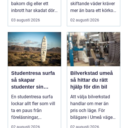
bakom dig eller ett
skiftande väder kräver
inbrott har skadat dörr
mer än bara ett körkort
och karm,...
och en pålitlig bil. ...
03 augusti 2026
02 augusti 2026
Studentresa surfa
Bilverkstad umeå
så skapar
så hittar du rätt
studenter sin
hjälp för din bil
ultimata paus från
En studentresa surfa
Att välja bilverkstad
plugget
lockar allt fler som vill
handlar om mer än
ta en paus från
pris och läge. För
föreläsningar,
bilägare i Umeå väger
tentaplugg och sena
trygghet, tillgängl...
02 augusti 2026
02 augusti 2026