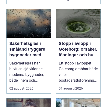
kv...
Säkerhetsglas i
Stopp i avlopp i
småland tryggare
Göteborg: orsaker,
byggnader med
lösningar och hur
smarta
problem kan
Säkerhetsglas har
Ett stopp i avloppet
glaslösningar
undvikas
blivit en självklar del i
Göteborg drabbar både
moderna byggnader,
villor,
både i hem och
bostadsrättsföreningar
offentliga miljöer. I ...
och h...
02 augusti 2026
01 augusti 2026