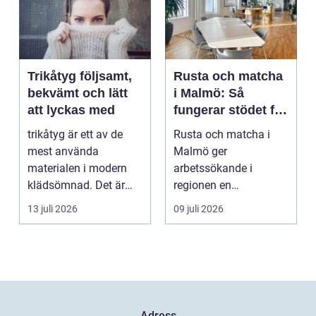
Trikåtyg följsamt,
Rusta och matcha
bekvämt och lätt
i Malmö: Så
att lyckas med
fungerar stödet för
dig som söker
trikåtyg är ett av de
Rusta och matcha i
jobb
mest använda
Malmö ger
materialen i modern
arbetssökande i
klädsömnad. Det är
regionen en
mjukt, elastiskt och
strukturerad och
13 juli 2026
09 juli 2026
formb...
personlig vä...
Adress