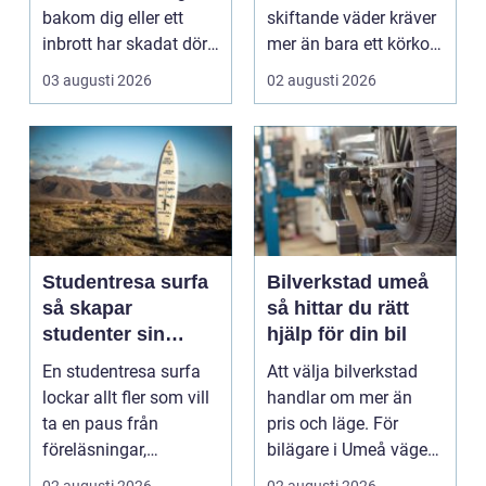
bakom dig eller ett
skiftande väder kräver
inbrott har skadat dörr
mer än bara ett körkort
och karm,...
och en pålitlig bil. ...
03 augusti 2026
02 augusti 2026
Studentresa surfa
Bilverkstad umeå
så skapar
så hittar du rätt
studenter sin
hjälp för din bil
ultimata paus från
En studentresa surfa
Att välja bilverkstad
plugget
lockar allt fler som vill
handlar om mer än
ta en paus från
pris och läge. För
föreläsningar,
bilägare i Umeå väger
tentaplugg och sena
trygghet, tillgängl...