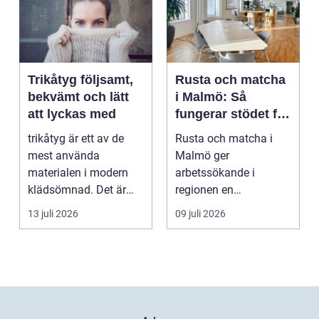
Trikåtyg följsamt,
Rusta och matcha
bekvämt och lätt
i Malmö: Så
att lyckas med
fungerar stödet för
dig som söker
trikåtyg är ett av de
Rusta och matcha i
jobb
mest använda
Malmö ger
materialen i modern
arbetssökande i
klädsömnad. Det är
regionen en
mjukt, elastiskt och
strukturerad och
13 juli 2026
09 juli 2026
formb...
personlig vä...