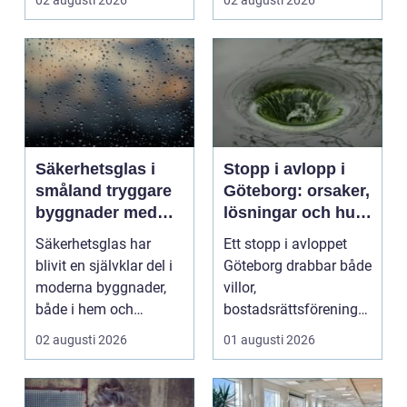
02 augusti 2026
02 augusti 2026
kv...
Säkerhetsglas i
Stopp i avlopp i
småland tryggare
Göteborg: orsaker,
byggnader med
lösningar och hur
smarta
problem kan
Säkerhetsglas har
Ett stopp i avloppet
glaslösningar
undvikas
blivit en självklar del i
Göteborg drabbar både
moderna byggnader,
villor,
både i hem och
bostadsrättsföreningar
offentliga miljöer. I ...
och h...
02 augusti 2026
01 augusti 2026