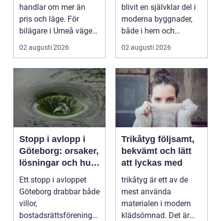
glaslösningar
handlar om mer än
blivit en självklar del i
pris och läge. För
moderna byggnader,
bilägare i Umeå väger
både i hem och
trygghet, tillgängl...
offentliga miljöer. I ...
02 augusti 2026
02 augusti 2026
Stopp i avlopp i
Trikåtyg följsamt,
Göteborg: orsaker,
bekvämt och lätt
lösningar och hur
att lyckas med
problem kan
Ett stopp i avloppet
trikåtyg är ett av de
undvikas
Göteborg drabbar både
mest använda
villor,
materialen i modern
bostadsrättsföreningar
klädsömnad. Det är