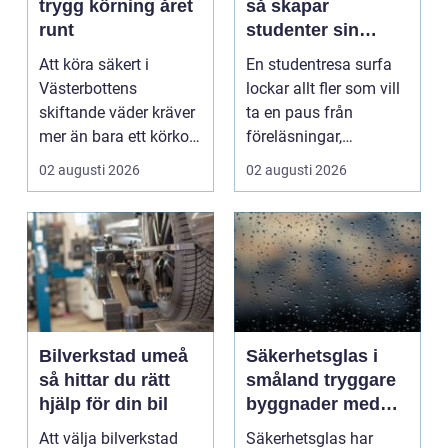
trygg körning året
så skapar
runt
studenter sin
ultimata paus från
Att köra säkert i
En studentresa surfa
plugget
Västerbottens
lockar allt fler som vill
skiftande väder kräver
ta en paus från
mer än bara ett körkort
föreläsningar,
och en pålitlig bil. ...
tentaplugg och sena
02 augusti 2026
02 augusti 2026
kv...
Bilverkstad umeå
Säkerhetsglas i
så hittar du rätt
småland tryggare
hjälp för din bil
byggnader med
smarta
Att välja bilverkstad
Säkerhetsglas har