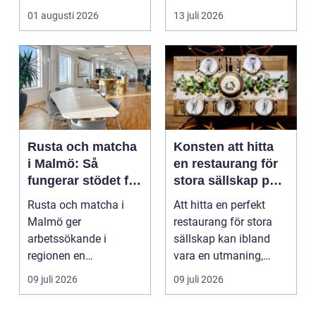
och h...
mjukt, elastiskt och
01 augusti 2026
13 juli 2026
formb...
Rusta och matcha
Konsten att hitta
i Malmö: Så
en restaurang för
fungerar stödet för
stora sällskap på
dig som söker
Östermalm i
Rusta och matcha i
Att hitta en perfekt
jobb
Stockholm
Malmö ger
restaurang för stora
arbetssökande i
sällskap kan ibland
regionen en
vara en utmaning,
strukturerad och
särsk...
09 juli 2026
09 juli 2026
personlig vä...