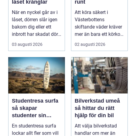
låset krånglar
runt
När en nyckel går av i
Att köra säkert i
låset, dörren slår igen
Västerbottens
bakom dig eller ett
skiftande väder kräver
inbrott har skadat dörr
mer än bara ett körkort
och karm,...
och en pålitlig bil. ...
03 augusti 2026
02 augusti 2026
Studentresa surfa
Bilverkstad umeå
så skapar
så hittar du rätt
studenter sin
hjälp för din bil
ultimata paus från
En studentresa surfa
Att välja bilverkstad
plugget
lockar allt fler som vill
handlar om mer än