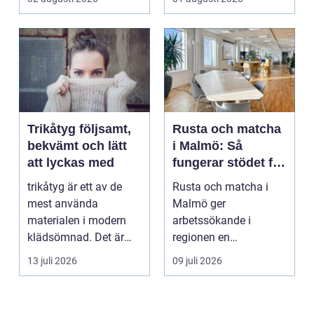
Trikåtyg följsamt,
Rusta och matcha
bekvämt och lätt
i Malmö: Så
att lyckas med
fungerar stödet för
dig som söker
trikåtyg är ett av de
Rusta och matcha i
jobb
mest använda
Malmö ger
materialen i modern
arbetssökande i
klädsömnad. Det är
regionen en
mjukt, elastiskt och
strukturerad och
13 juli 2026
09 juli 2026
formb...
personlig vä...