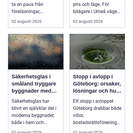
ta en paus från
pris och läge. För
föreläsningar,
bilägare i Umeå väger
tentaplugg och sena
trygghet, tillgängl...
02 augusti 2026
02 augusti 2026
kv...
Säkerhetsglas i
Stopp i avlopp i
småland tryggare
Göteborg: orsaker,
byggnader med
lösningar och hur
smarta
problem kan
Säkerhetsglas har
Ett stopp i avloppet
glaslösningar
undvikas
blivit en självklar del i
Göteborg drabbar både
moderna byggnader,
villor,
både i hem och
bostadsrättsföreningar
offentliga miljöer. I ...
och h...
02 augusti 2026
01 augusti 2026