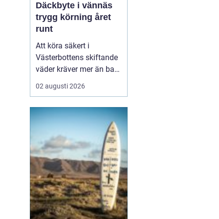
Däckbyte i vännäs
trygg körning året
runt
Att köra säkert i
Västerbottens skiftande
väder kräver mer än bara
ett körkort och en pålitlig
02 augusti 2026
bil. Däckens skick och
typ spelar en avgörande
roll för både
bromssträcka, kontroll
och komfort. I en ort
som Vännäs, där
vintrarna ofta är långa
och vägar...