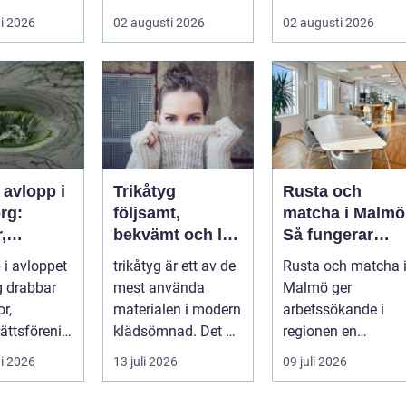
rt och en
tentaplugg och
väger trygghet,
i 2026
02 augusti 2026
02 augusti 2026
l. ...
sena kv...
tillgängl...
 avlopp i
Trikåtyg
Rusta och
rg:
följsamt,
matcha i Malmö
,
bekvämt och lätt
Så fungerar
gar och
att lyckas med
stödet för dig
 i avloppet
trikåtyg är ett av de
Rusta och matcha 
oblem kan
som söker jobb
 drabbar
mest använda
Malmö ger
as
or,
materialen i modern
arbetssökande i
ättsförenin
klädsömnad. Det är
regionen en
...
mjukt, elastiskt och
strukturerad och
i 2026
13 juli 2026
09 juli 2026
formb...
personlig vä...