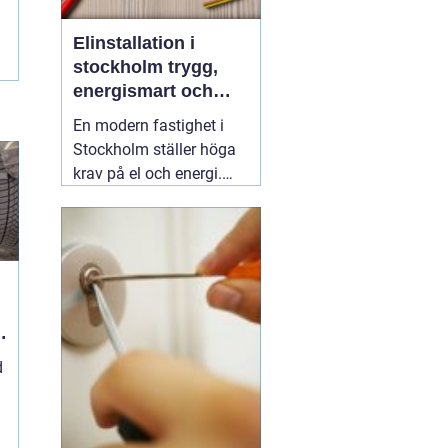
Elinstallation i
stockholm trygg,
energismart och
framtidssäker el i
En modern fastighet i
fastigheten
Stockholm ställer höga
krav på el och energi.
Belysning,
värmepumpar,
kylanläggningar,
ventilation, laddboxar
och solcellsbatterier ska
fungera tillsammans
säkert, effektivt och utan
onödigt krångel. En
04
d
augusti 2026