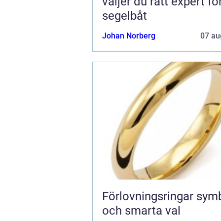
väljer du rätt expert fö
segelbåt
Johan Norberg
07 au
Förlovningsringar symbol, stil
och smarta val