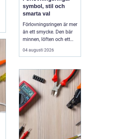
symbol, stil och
smarta val
Förlovningsringen är mer
än ett smycke. Den bär
minnen, löften och ett
vardagsliv tillsammans.
04 augusti 2026
Samtidigt innebär valet
av ring många frågor:
vilket material håller
bäst, hur skiljer sig olika
stilar åt och hur hittar
man rätt storlek utan
stress? Med...