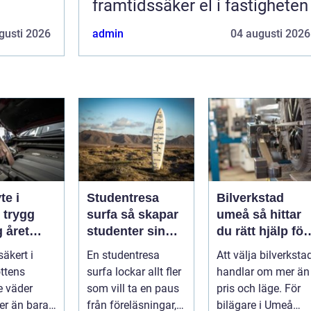
framtidssäker el i fastigheten
gusti 2026
admin
04 augusti 2026
te i
Studentresa
Bilverkstad
g
surfa så skapar
umeå så hittar
 året
studenter sin
du rätt hjälp för
ultimata paus
din bil
säkert i
En studentresa
Att välja bilverksta
från plugget
ttens
surfa lockar allt fler
handlar om mer än
e väder
som vill ta en paus
pris och läge. För
er än bara
från föreläsningar,
bilägare i Umeå