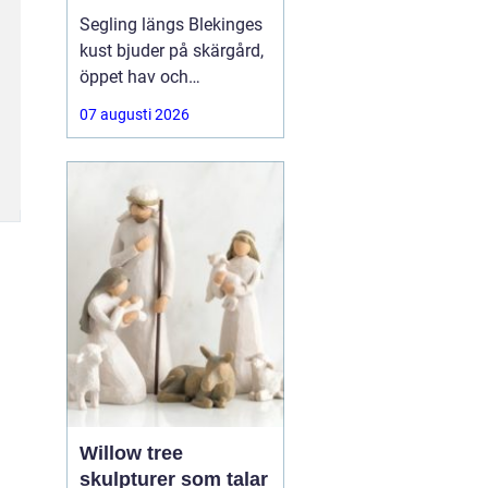
segelbåt
Segling längs Blekinges
kust bjuder på skärgård,
öppet hav och
varierande vindar. För att
07 augusti 2026
kunna njuta av allt detta
behövs segel som håller,
presterar bra och är
anpassade efter både
båt och besättning.
Många letar
Willow tree
skulpturer som talar