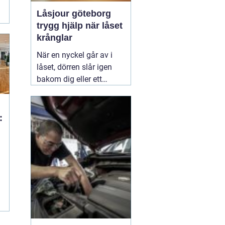
Låsjour göteborg
trygg hjälp när låset
krånglar
När en nyckel går av i
låset, dörren slår igen
bakom dig eller ett
inbrott har skadat dörr
och karm, uppstår ofta
stress och osäkerhet. I
:
den stunden spelar
klockslaget ingen roll du
i
behöver hjälp direkt. En
03 augusti 2026