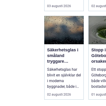
skadat dörr och
ett körko
03 augusti 2026
02 august
karm,...
pålitlig bi
Säkerhetsglas i
Stopp i
småland
Götebo
tryggare
orsaker
byggnader med
lösnin
Säkerhetsglas har
Ett stopp
smarta
hur pr
blivit en självklar del
Göteborg
glaslösningar
undvik
i moderna
både vill
byggnader, både i
bostadsr
hem och offentliga
gar och h
02 augusti 2026
01 august
miljöer. I ...