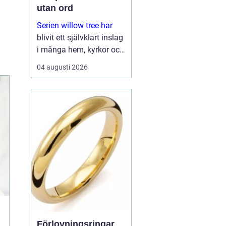
utan ord
Serien willow tree har
blivit ett självklart inslag
i många hem, kyrkor och
arbetsrum. De stilla
04 augusti 2026
figurerna utan ansikten
väcker ändå starka
känslor. De uttrycker
kärlek, sorg, hopp och
tacksa...
Förlovningsringar