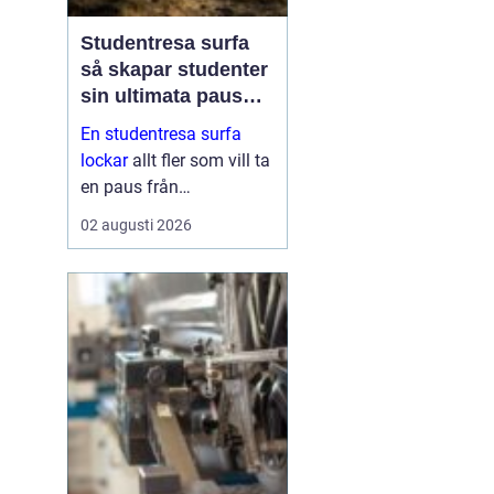
Studentresa surfa
så skapar studenter
sin ultimata paus
från plugget
En studentresa surfa
lockar
allt fler som vill ta
en paus från
föreläsningar, tentaplugg
02 augusti 2026
och sena kvällar i
biblioteket. Surfing ger
både fysisk utmaning
och mental
återhämtning, samtidigt
som ...