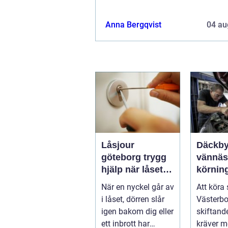
Anna Bergqvist
04 au
Låsjour
Däckby
göteborg trygg
vännäs tryg
hjälp när låset
körning
krånglar
runt
När en nyckel går av
Att köra 
i låset, dörren slår
Västerbo
igen bakom dig eller
skiftand
ett inbrott har
kräver m