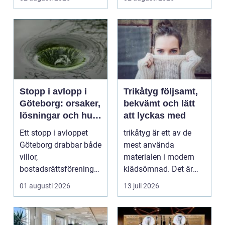
Stopp i avlopp i
Trikåtyg följsamt,
Göteborg: orsaker,
bekvämt och lätt
lösningar och hur
att lyckas med
problem kan
Ett stopp i avloppet
trikåtyg är ett av de
undvikas
Göteborg drabbar både
mest använda
villor,
materialen i modern
bostadsrättsföreningar
klädsömnad. Det är
och h...
mjukt, elastiskt och
01 augusti 2026
13 juli 2026
formb...