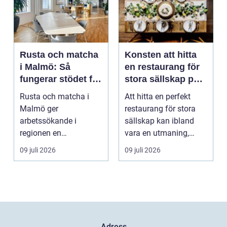
Rusta och matcha
Konsten att hitta
i Malmö: Så
en restaurang för
fungerar stödet för
stora sällskap på
dig som söker
Östermalm i
Rusta och matcha i
Att hitta en perfekt
jobb
Stockholm
Malmö ger
restaurang för stora
arbetssökande i
sällskap kan ibland
regionen en
vara en utmaning,
strukturerad och
särsk...
09 juli 2026
09 juli 2026
personlig vä...
Adress