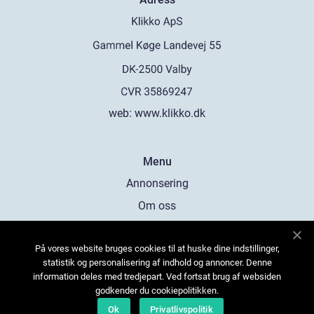
web:
www.klikko.dk
Menu
Annonsering
Om oss
Cookies
På vores website bruges cookies til at huske dine indstillinger,
Kontakta oss
statistik og personalisering af indhold og annoncer. Denne
Sitemap
information deles med tredjepart. Ved fortsat brug af websiden
godkender du cookiepolitikken.
Ok
Privatlivspolitik