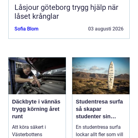
Låsjour göteborg trygg hjälp när
låset krånglar
Sofia Blom
03 augusti 2026
Däckbyte i vännäs
Studentresa surfa
trygg körning året
så skapar
runt
studenter sin
ultimata paus från
Att köra säkert i
En studentresa surfa
plugget
Västerbottens
lockar allt fler som vill