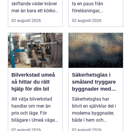
skiftande väder kräver
ta en paus från
mer än bara ett körkort
föreläsningar,
och en pålitlig bil. ...
tentaplugg och sena
02 augusti 2026
02 augusti 2026
kv...
Bilverkstad umeå
Säkerhetsglas i
så hittar du rätt
småland tryggare
hjälp för din bil
byggnader med
smarta
Att välja bilverkstad
Säkerhetsglas har
glaslösningar
handlar om mer än
blivit en självklar del i
pris och läge. För
moderna byggnader,
bilägare i Umeå väger
både i hem och
trygghet, tillgängl...
offentliga miljöer. I ...
02 augusti 2026
02 augusti 2026