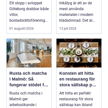
problem kan
Ett stopp i avloppet
trikåtyg är ett av de
undvikas
Göteborg drabbar både
mest använda
villor,
materialen i modern
bostadsrättsföreningar
klädsömnad. Det är
och h...
mjukt, elastiskt och
01 augusti 2026
13 juli 2026
formb...
Rusta och matcha
Konsten att hitta
i Malmö: Så
en restaurang för
fungerar stödet för
stora sällskap på
dig som söker
Östermalm i
Rusta och matcha i
Att hitta en perfekt
jobb
Stockholm
Malmö ger
restaurang för stora
arbetssökande i
sällskap kan ibland