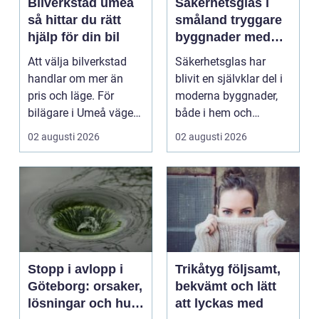
Bilverkstad umeå
Säkerhetsglas i
så hittar du rätt
småland tryggare
hjälp för din bil
byggnader med
smarta
Att välja bilverkstad
Säkerhetsglas har
glaslösningar
handlar om mer än
blivit en självklar del i
pris och läge. För
moderna byggnader,
bilägare i Umeå väger
både i hem och
trygghet, tillgängl...
offentliga miljöer. I ...
02 augusti 2026
02 augusti 2026
Stopp i avlopp i
Trikåtyg följsamt,
Göteborg: orsaker,
bekvämt och lätt
lösningar och hur
att lyckas med