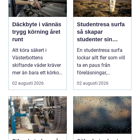
Däckbyte i vännäs
Studentresa surfa
trygg körning året
så skapar
runt
studenter sin
ultimata paus från
Att köra säkert i
En studentresa surfa
plugget
Västerbottens
lockar allt fler som vill
skiftande väder kräver
ta en paus från
mer än bara ett körkort
föreläsningar,
och en pålitlig bil. ...
tentaplugg och sena
02 augusti 2026
02 augusti 2026
kv...