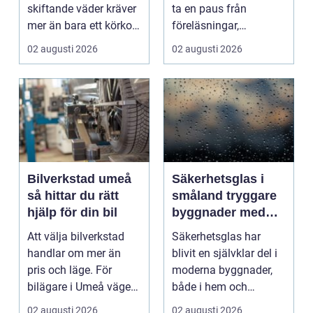
skiftande väder kräver
ta en paus från
mer än bara ett körkort
föreläsningar,
och en pålitlig bil. ...
tentaplugg och sena
02 augusti 2026
02 augusti 2026
kv...
Bilverkstad umeå
Säkerhetsglas i
så hittar du rätt
småland tryggare
hjälp för din bil
byggnader med
smarta
Att välja bilverkstad
Säkerhetsglas har
glaslösningar
handlar om mer än
blivit en självklar del i
pris och läge. För
moderna byggnader,
bilägare i Umeå väger
både i hem och
trygghet, tillgängl...
offentliga miljöer. I ...
02 augusti 2026
02 augusti 2026