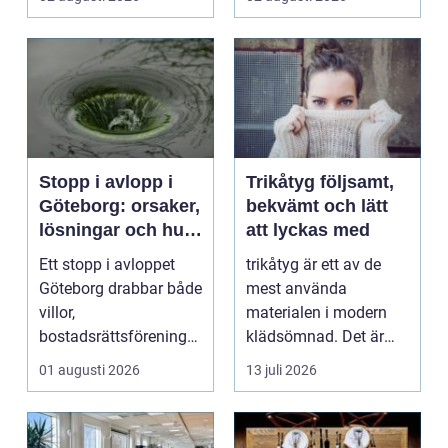
Stopp i avlopp i
Trikåtyg följsamt,
Göteborg: orsaker,
bekvämt och lätt
lösningar och hur
att lyckas med
problem kan
Ett stopp i avloppet
trikåtyg är ett av de
undvikas
Göteborg drabbar både
mest använda
villor,
materialen i modern
bostadsrättsföreningar
klädsömnad. Det är
och h...
mjukt, elastiskt och
01 augusti 2026
13 juli 2026
formb...