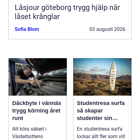
Låsjour göteborg trygg hjälp när
låset krånglar
Sofia Blom
03 augusti 2026
Däckbyte i vännäs
Studentresa surfa
trygg körning året
så skapar
runt
studenter sin
ultimata paus från
Att köra säkert i
En studentresa surfa
plugget
Västerbottens
lockar allt fler som vill