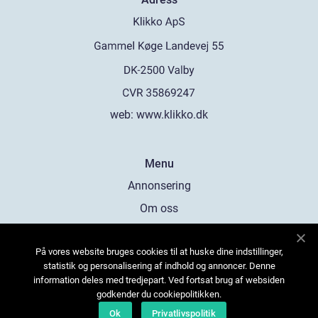
web:
www.klikko.dk
Menu
Annonsering
Om oss
Cookies
På vores website bruges cookies til at huske dine indstillinger,
Kontakta oss
statistik og personalisering af indhold og annoncer. Denne
Sitemap
information deles med tredjepart. Ved fortsat brug af websiden
godkender du cookiepolitikken.
Ok
Privatlivspolitik