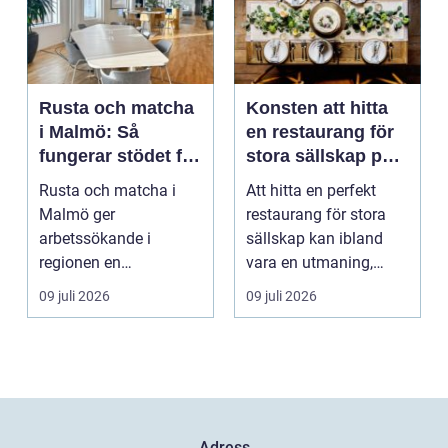
Rusta och matcha
Konsten att hitta
i Malmö: Så
en restaurang för
fungerar stödet för
stora sällskap på
dig som söker
Östermalm i
Rusta och matcha i
Att hitta en perfekt
jobb
Stockholm
Malmö ger
restaurang för stora
arbetssökande i
sällskap kan ibland
regionen en
vara en utmaning,
strukturerad och
särsk...
09 juli 2026
09 juli 2026
personlig vä...
Adress